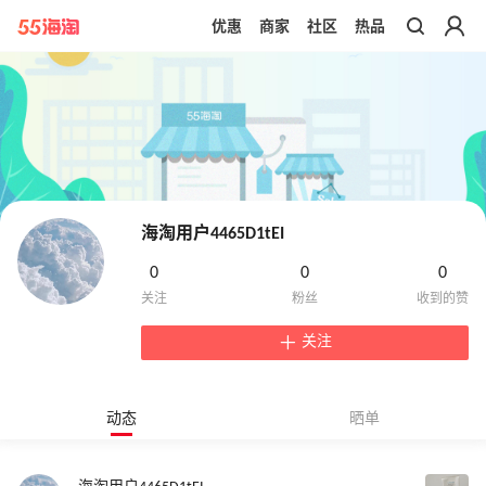
优惠
商家
社区
热品
带你去官网买正品
海淘用户4465D1tEI
0
0
0
关注
动态
晒单