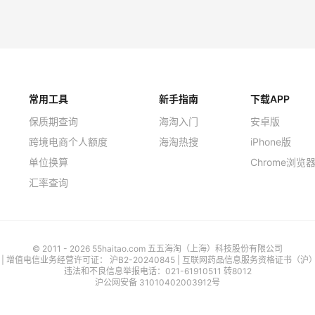
heresa
iHerb
常用工具
新手指南
下载APP
保质期查询
海淘入门
安卓版
跨境电商个人额度
海淘热搜
iPhone版
单位换算
Chrome浏览
汇率查询
© 2011 - 2026 55haitao.com 五五海淘（上海）科技股份有限公司
号
| 增值电信业务经营许可证：
沪B2-20240845
|
互联网药品信息服务资格证书（沪）-经
违法和不良信息举报电话：021-61910511 转8012
沪公网安备 31010402003912号