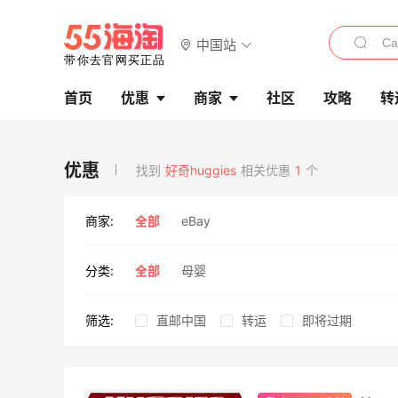
中国站
首页
优惠
商家
社区
攻略
转
找到
好奇huggies
相关优惠
1
个
商家:
全部
eBay
分类:
全部
母婴
筛选:
直邮中国
转运
即将过期