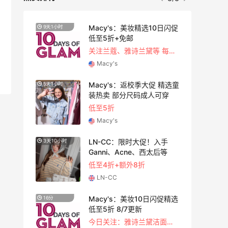
蔻美
Macy's：美妆精选10日闪促
9天1小时
3天4小
好
低至5折+免邮
关注兰蔻、雅诗兰黛等 每日更新
Macy's
促！
Macy's：返校季大促 精选童
5天1小时
4天22
 等
装热卖 部分尺码成人可穿
低至5折
Macy's
LN-CC：限时大促！入手
3天10小时
1天22
Ganni、Acne、西太后等
低至4折+额外8折
LN-CC
！选
Macy's：美妆10日闪促精选
16分
9天16
护
低至5折 8/7更新
今日关注：雅诗兰黛洁面、兰蔻遮瑕等