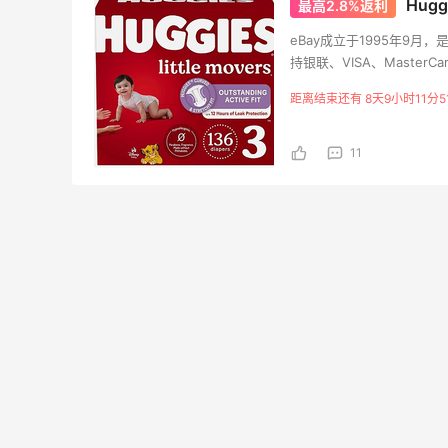
Hugg
最高2.8%返利
eBay成立于1995年9
Macy's：美妆精选10日闪促
【55专
天1小时
3天4小时
持银联、VISA、Maste
低至5折+免邮
网：美
全球50多个国家和地区，
$50
距离结束还有 8天9小时11分5
关注兰蔻、雅诗兰黛等 每日更新
新商品上架，种类繁多，不
Macy's
Bob
用户，让大家在享受淘遍全
11
Macy's：返校季大促 精选童
Colu
天1小时
4天22小时
装热卖 部分尺码成人可穿
季大
低至5折
低至
Macy's
Col
LN-CC：限时大促！入手
Bloo
天10小时
1天22小时
Ganni、Acne、西太后等
促！入手
等
低至4折+额外8折
LN-CC
Blo
Macy's：美妆10日闪促精选
Myt
6分
9天16小时
低至5折 8/7更新
新热卖
ZIM
今日关注：雅诗兰黛洁面、兰蔻遮瑕等
享额