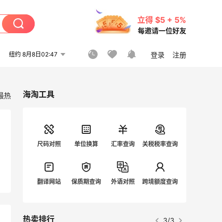
立得 $5 + 5%
每邀请一位好友
纽约 8月8日02:47
登录
注册
海淘工具
最热
尺码对照
单位换算
汇率查询
关税税率查询
翻译网站
保质期查询
外语对照
跨境额度查询
热卖排行
3/3