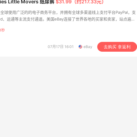
ies Little Movers 纸尿裤
$31.99（约217.33元）
月，是全球使用广泛的的电子商务平台，并拥有全球多渠道线上支付平台PayPal，支
享】Bobbi Brown 美
Macy's：Lancome 兰
13天1小时
rCard、运通等主流支付通道。美国eBay连接了世界各地的买家和卖家，站点遍及
妆礼遇！满$150立省
妆大促低至5折 满赠三重
有超过1亿个活跃客户，年销售商品数量超过数十亿。在eBay每天都有数百万的
礼
1秒
满赠正装橘子眼霜+精华唇蜜等好礼
低门槛入手7件套
论是生活用品还是新奇的收藏品，这里都一应俱全。eBay海淘致力于服务中国
bi Brown
Macy's
球的乐趣的同时，拥有一个可靠的交易环境。
07月17日 16:01
eBay
去购买 拿返利
mbia Sportswear：夏
Bluemercury：限时大
1天22小时
促！哥伦比亚运动热卖
入手 Aesop、Nars、CT
6折
低至5折+部分额外8.5折
umbia Sportswear
Bluemercury
mingdales：美妆大
Bloomingdales：时尚热
1天22小时
 Dior、Prada、TF
卖！入手珑骧、Tory
Burch、拉夫劳伦等
满$200享8.5折优惠+部分送好礼
每满$100返$25礼卡
omingdales
Bloomingdales
heresa：折扣区时尚上
iHerb ：88全球好物节
2天10小时
 关注 TOTEME、
购日常保健、健身补剂、
MERMAN 等
肤洗护等
外9折
无门槛7.5折