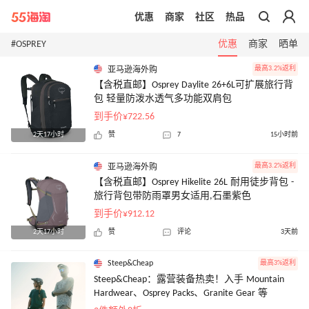
优惠
商家
社区
热品
带你去官网买正品
#OSPREY
优惠
商家
晒单
最高3.2%返利
亚马逊海外购
【含税直邮】Osprey Daylite 26+6L可扩展旅行背
包 轻量防泼水透气多功能双肩包
到手价¥722.56
2天17小时
赞
7
15小时前
最高3.2%返利
亚马逊海外购
【含税直邮】Osprey Hikelite 26L 耐用徒步背包 -
旅行背包带防雨罩男女适用,石墨紫色
到手价¥912.12
2天17小时
赞
评论
3天前
Steep&Cheap
最高3%返利
Steep&Cheap：露营装备热卖！入手 Mountain
Hardwear、Osprey Packs、Granite Gear 等