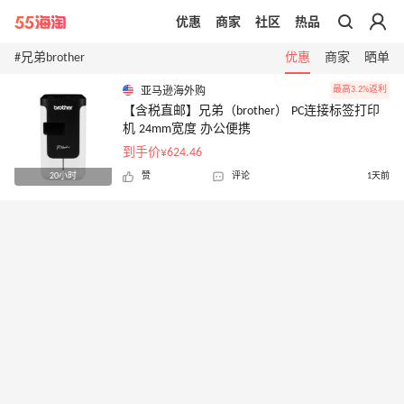
优惠
商家
社区
热品
带你去官网买正品
#兄弟brother
优惠
商家
晒单
最高3.2%返利
亚马逊海外购
【含税直邮】兄弟（brother） PC连接标签打印
机 24mm宽度 办公便携
到手价¥624.46
20小时
赞
评论
1天前