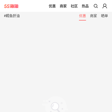
优惠
商家
社区
热品
带你去官网买正品
#鳕鱼肝油
优惠
商家
晒单