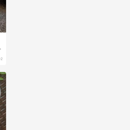
，
，
02