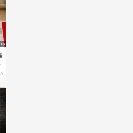
+6
浦
怡
59