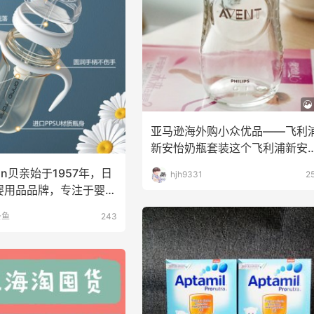
亚马逊海外购小众优品——飞利
新安怡奶瓶套装这个飞利浦新安
奶瓶套装是我家宝贝小
on贝亲始于1957年，日
hjh9331
2
婴用品品牌，专注于婴儿
端市
条鱼
243