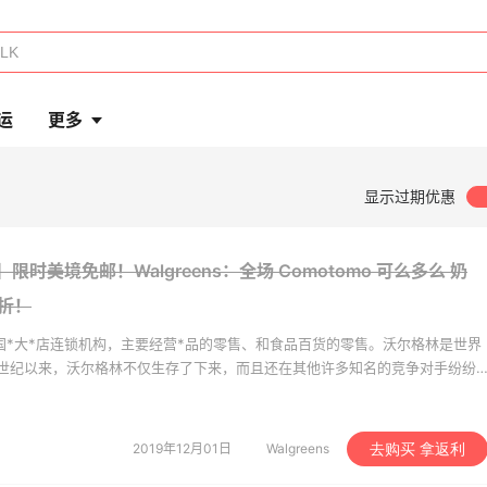
运
更多
显示过期优惠
】限时美境免邮！Walgreens：全场 Comotomo 可么多么 奶
折！
)是美国*大*店连锁机构，主要经营*品的零售、和食品百货的零售。沃尔格林是世界
世纪以来，沃尔格林不仅生存了下来，而且还在其他许多知名的竞争对手纷纷
自己100多年的发展历史中年年赢利，创造了连续100多年的赢利神话，它也
上《财富》杂志“*佳业绩与*受推崇的企业”排行榜！
2019年12月01日
Walgreens
去购买 拿返利