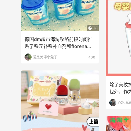
+8
德国dm超市海淘攻略前段时间推
贴了铁元补铁补血剂和florena护
手霜，好多集美
爱臭美得小兔子
400
除了美妆
包外，作
整理一份2
心水清