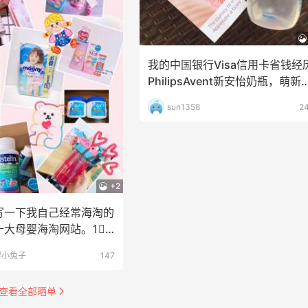
我的中国银行Visa信用卡省钱经
PhilipsAvent新安怡奶瓶，萌新
妈们
sun1358
2
+2
写一下我自己经常海淘的
大母婴海淘网站。1⃣️
称世界上最
得小兔子
147
查看全部晒单