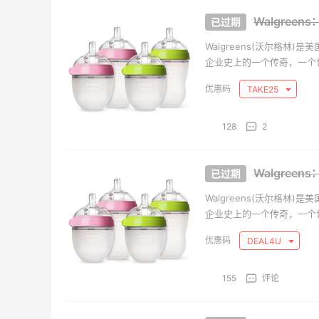
Walgree
iHerb ：88全球好物节！选
Die
天16小时
25天16小时
购日常保健、健身补剂、护
定价优
Walgreens(沃尔格林
肤洗护等
企业史上的一个传奇，一个
无门槛7.5折
低至5
落马之时，不断蓬勃发展，在
iHerb
Dies
TAKE25
凭借着自己骄人的业绩频频登
Nugnes INT：夏日大牌促
Era
天22小时
10天16小时
销！关注巴黎世家、YSL、
仓 选
128
2
蒙口、CHLOE
西太
低至5折
低至5
Nugnes INT
Eral
Walgree
Sephora：8月美妆满赠及折
LN-
个月2天
5天16小时
Walgreens(沃尔格林
扣详情汇总更新
Gan
企业史上的一个传奇，一个
每档门槛、折扣码及赠品一览
低至4
落马之时，不断蓬勃发展，在
DEAL4U
Sephora
LN-
凭借着自己骄人的业绩频频登
Sephora：美妆满赠活动更
Maj
0天7小时
1天4小时
155
评论
新 8/4
明星
满$50送祖玛珑香水旅行装
精选低