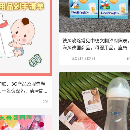
德淘攻略常见中德文翻译对照表
海淘德国商品，母婴用品，座椅
品类~大家有没有发现
海淘剁手剁剁剁
1
护肤、3C产品及服饰鞋
为一名资深妈，清清简单
022年黑
清
291