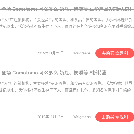
ns：全场 Comotomo 可么多么 奶瓶、奶嘴等
正价产品7.5折优惠
sel AU：时尚热卖！网站
Sandro us：限时闪促！
1天4小时
势 入手包袋、服饰等
美衣精选
)是美国*大*店连锁机构，主要经营*品的零售、和食品百货的零售。沃尔格林是世界
世纪以来，沃尔格林不仅生存了下来，而且还在其他许多知名的竞争对手纷纷
折
低至2折 千鸟格连衣裙$9
自己100多年的发展历史中年年赢利，创造了连续100多年的赢利神话，它也
el AU
Sandro us
上《财富》杂志“*佳业绩与*受推崇的企业”排行榜！
ldo：折扣区服饰鞋包清
Little Spoon：全品类婴
16小时
购巴黎世家、Toteme、
品特惠！科学守护宝宝每
2019年11月25日
Walgreens
去购买 拿返利
后等
步成长
折
首单享5折
do
Little Spoon
ns：全场 Comotomo 可么多么 奶瓶、奶嘴等
8折特惠
CC：限时大促！入手
LIU JO ES：意大利小众
11天5小时
)是美国*大*店连锁机构，主要经营*品的零售、和食品百货的零售。沃尔格林是世界
ni、Acne、西太后等
品牌！精选服饰、包袋、
世纪以来，沃尔格林不仅生存了下来，而且还在其他许多知名的竞争对手纷纷
履 夏日大促
折+额外8折
低至5折
自己100多年的发展历史中年年赢利，创造了连续100多年的赢利神话，它也
CC
LIU JO ES
上《财富》杂志“*佳业绩与*受推崇的企业”排行榜！
e US：限时闪促！入手
Bloomingdales：时尚热
4天4小时
2019年11月12日
Walgreens
去购买 拿返利
同款服饰
卖！入手珑骧、Tory
Burch、拉夫劳伦等
至2折
每满$100返$25礼卡