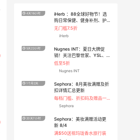
！
法式
iHerb ：88全球好物节！选
4天16小时
25天1
购日常保健、健身补剂、护
肤洗护等
5
无门槛7.5折
iHerb
童食
Nugnes INT：夏日大牌促
5天22小时
10天1
一
销！关注巴黎世家、YSL、
蒙口、CHLOE
低至5折
Nugnes INT
轻奢
Sephora：8月美妆满赠及折
1个月2天
5天16
鞋
扣详情汇总更新
每档门槛、折扣码及赠品一览
Sephora
Sephora：美妆满赠活动更
20天7小时
1天4小
新 8/4
满$50送祖玛珑香水旅行装