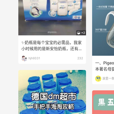
+2
✨奶瓶是每个宝宝的必需品，我家
小时候用的是新安怡奶瓶，还有贝
亲玻璃材质的，用的最
hjh9331
232
一、Pige
本著名母
用品的高
浪里一