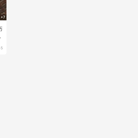
+7
历
爸
45