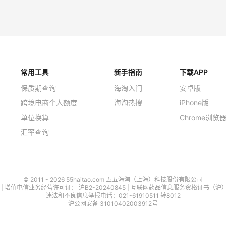
常用工具
新手指南
下载APP
保质期查询
海淘入门
安卓版
跨境电商个人额度
海淘热搜
iPhone版
单位换算
Chrome浏览
汇率查询
© 2011 - 2026 55haitao.com 五五海淘（上海）科技股份有限公司
号
| 增值电信业务经营许可证：
沪B2-20240845
|
互联网药品信息服务资格证书（沪）-经
违法和不良信息举报电话：021-61910511 转8012
沪公网安备 31010402003912号