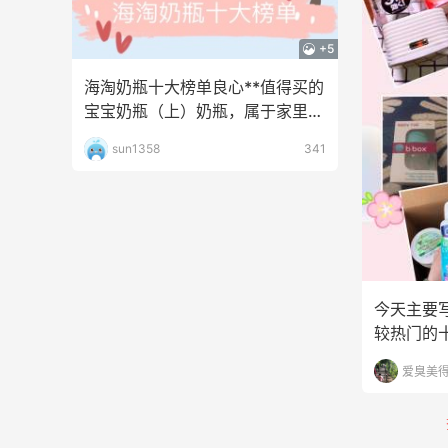
+5
海淘奶瓶十大榜单良心**值得买的
宝宝奶瓶（上）奶瓶，属于家里的
易耗品，平均三个月
sun1358
341
今天主要
较热门的十
亚马逊号
爱臭美