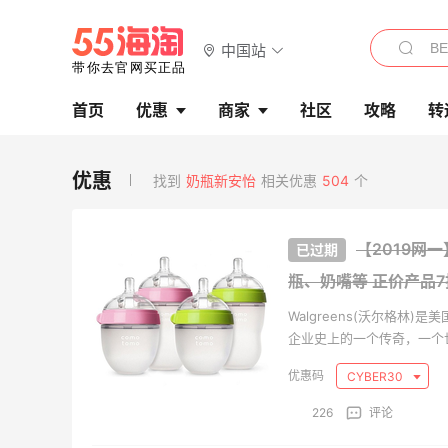
中国站
首页
优惠
商家
社区
攻略
转
找到
奶瓶新安怡
相关优惠
504
个
【2019网一
瓶、奶嘴等
正价产品7
Walgreens(沃尔格林
企业史上的一个传奇，一个
落马之时，不断蓬勃发展，在
CYBER30
凭借着自己骄人的业绩频频登
226
评论