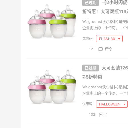
Sephora
Maj
【2小时闪促预
折特惠！大可双瓶116
Walgreens(沃尔格林
企业史上的一个传奇，一个
落马之时，不断蓬勃发展，在
FLASH30
凭借着自己骄人的业绩频频登
121
评论
大可套装126
7.5折特惠
Walgreens(沃尔格林
企业史上的一个传奇，一个
落马之时，不断蓬勃发展，在
HALLOWEEN
凭借着自己骄人的业绩频频登
102
4