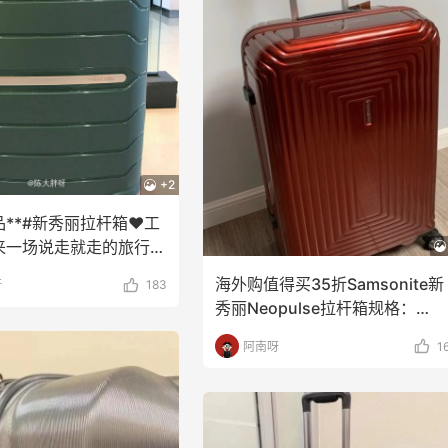
+2
**#新秀丽拉杆箱❤️工
来一场说走就走的旅行
那么大，总
海外购值得买35折Samsonite新
呀
183
秀丽Neopulse拉杆箱规格：
Métal
阿南呀
1