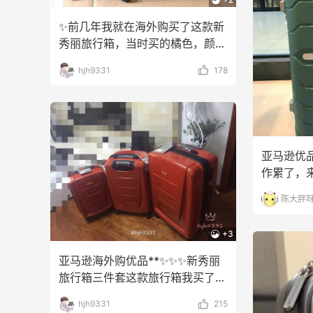
✨前几年我就在海外购买了这款新
秀丽旅行箱，当时买的橘色，颜色
非常艳，因为托运时一
hjh9331
178
亚马逊优品
作累了，
吧。世界
陈大胖
+3
亚马逊海外购优品**✨✨✨新秀丽
旅行箱三件套这款旅行箱我买了很
多年了，当时也是因
hjh9331
215