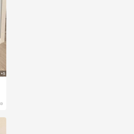
+5
69