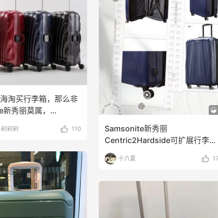
5海淘买行李箱，那么非
ite新秀丽莫属，
te新
Samsonite新秀丽
手剁剁剁
110
Centric2Hardside可扩展行李箱
带万向轮最便
十六夏
1