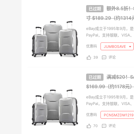
额外8.5折！S
【55专享】Bobbi Brown 美
Myt
天18小时
10天6小时
寸
$189.29（约131
网：美妆礼遇！满$150立省
新热卖
$50
ZIMM
满赠正装橘子眼霜+精华唇蜜等好礼
享额外
eBay成立于1995年9
Bobbi Brown
Myt
PayPal，支持银联、VIS
家，站点遍及全球50多个国
iHerb ：88全球好物节！选
JUMBOSAVE
Macy
天
13天15小时
都有数百万的新商品上架，
购日常保健、健身补剂、护
妆大促
力于服务中国用户，让大家
39
评论
肤洗护等
礼
无门槛7.5折
低门槛
iHerb
Mac
满减$20！Sa
Macy's：美妆精选10日闪促
Bloo
天15小时
2天12小时
$169.99（约1178元
低至5折+免邮
卖！入
Bur
关注兰蔻、雅诗兰黛等 每日更新
每满$
eBay成立于1995年9
Macy's
Blo
PayPal，支持银联、VIS
家，站点遍及全球50多个国
Columbia Sportswear：夏
LN-
天12小时
4天
PCNSMZDM121
都有数百万的新商品上架，
季大促！哥伦比亚运动热卖
Gan
力于服务中国用户，让大家
70
评论
低至6折
低至4