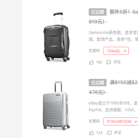
Columbia Sportswear
LN-
额外5折！Sa
819元）
Samsonite新秀丽，
袋、配饰产品、商务*包、
Samsonite一贯的风格
TRAVEL
182
评论
满$150减$2
476元）
eBay成立于1995年9
PayPal，支持银联、VIS
家，站点遍及全球50多个国
PCNUNPZDM
都有数百万的新商品上架，
力于服务中国用户，让大家
134
评论