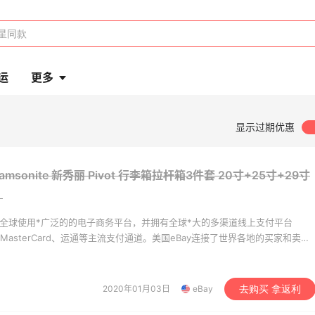
运
更多
显示过期优惠
msonite 新秀丽 Pivot 行李箱拉杆箱3件套 20寸+25寸+29寸
）
月，是全球使用*广泛的的电子商务平台，并拥有全球*大的多渠道线上支付平台
A、MasterCard、运通等主流支付通道。美国eBay连接了世界各地的买家和卖
家和地区，有超过1亿个活跃客户，年销售商品数量超过数十亿。在eBay每天
种类繁多，不论是生活用品还是新奇的收藏品，这里都一应俱全。eBay海淘致
在享受淘遍全球的乐趣的同时，拥有一个*可靠的交易环境。
2020年01月03日
eBay
去购买 拿返利