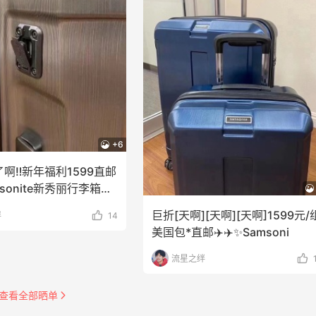
+6
啊‼️新年福利️1599直邮
msonite新秀丽行李箱！
巨折[天啊][天啊][天啊]️1599元/
绊
14
美国包*直邮✈️✈️✨Samsoni
流星之绊
查看全部晒单