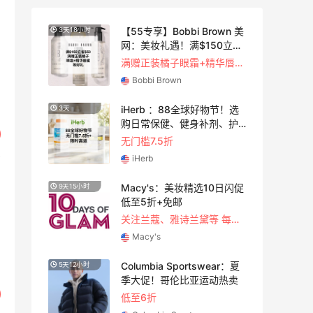
精选
【55专享】Bobbi Brown 美
3天18小时
网：美妆礼遇！满$150立省
$50
今日关注：雅诗兰黛洁面、兰蔻遮瑕等
满赠正装橘子眼霜+精华唇蜜等好礼
Bobbi Brown
肤专
iHerb ：88全球好物节！选
3天
购日常保健、健身补剂、护
肤洗护等
礼
无门槛7.5折
iHerb
 系
Macy's：美妆精选10日闪促
9天15小时
低至5折+免邮
关注兰蔻、雅诗兰黛等 每日更新
Macy's
季大
Columbia Sportswear：夏
5天12小时
季大促！哥伦比亚运动热卖
低至6折