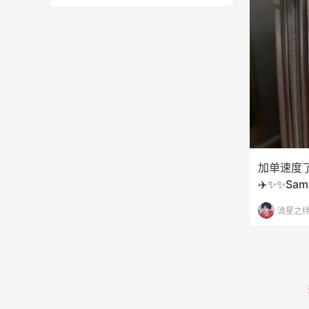
加单速度了
✈️✨✨Sa
非
流星之