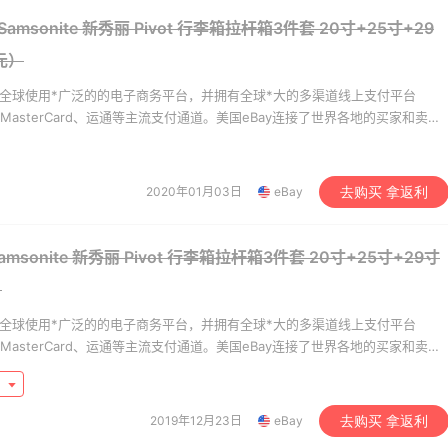
amsonite 新秀丽 Pivot 行李箱拉杆箱3件套 20寸+25寸+29
heresa：折扣区时尚上
Macy's：美妆10日闪促
15小时
4元）
 关注 TOTEME、
低至5折 8/7更新
ERMAN 等
9折
月，是全球使用*广泛的的电子商务平台，并拥有全球*大的多渠道线上支付平台
heresa
Macy's
A、MasterCard、运通等主流支付通道。美国eBay连接了世界各地的买家和卖
家和地区，有超过1亿个活跃客户，年销售商品数量超过数十亿。在eBay每天
's：Lancome 兰蔻美
Bobbi Brown 美网：护
3天18小时
种类繁多，不论是生活用品还是新奇的收藏品，这里都一应俱全。eBay海淘致
低至5折 满赠三重好
场热卖！入新版橘子面霜
在享受淘遍全球的乐趣的同时，拥有一个*可靠的交易环境。
2020年01月03日
eBay
去购买 拿返利
入手7件套
满$150减$50+满送4件
y's
Bobbi Brown
msonite 新秀丽 Pivot 行李箱拉杆箱3件套 20寸+25寸+29寸
mingdales：时尚热
REVOLVE：NIKESKIMS
24天
）
手珑骧、Tory
列上新热卖
ch、拉夫劳伦等
100返$25礼卡
享8.5折优惠 含税直邮
月，是全球使用*广泛的的电子商务平台，并拥有全球*大的多渠道线上支付平台
omingdales
REVOLVE
A、MasterCard、运通等主流支付通道。美国eBay连接了世界各地的买家和卖
家和地区，有超过1亿个活跃客户，年销售商品数量超过数十亿。在eBay每天
CC：限时大促！入手
Patagonia：巴塔美官夏
24天
9
种类繁多，不论是生活用品还是新奇的收藏品，这里都一应俱全。eBay海淘致
ni、Acne、西太后等
促 运动服饰精选低至6折
在享受淘遍全球的乐趣的同时，拥有一个*可靠的交易环境。
2019年12月23日
eBay
去购买 拿返利
折+额外8折
基础款印花T恤$21.99