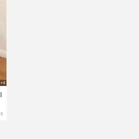
+4
组
18