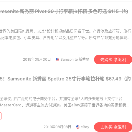
CC
Patagonia
msonite 新秀丽 Pivot 20寸行李箱拉杆箱 多色可选
$115（约
是享誉世界的美国箱包品牌，以其*设计和卓越品质闻名于世。产品涉及旅行箱、旅行
笔记本电脑包、小型皮具、户外用品以及儿童产品等。所有产品都充分地体现
、可靠性以及卓越品质。
2019年09月30日
Samsonite 新秀丽
去购买 拿返利
5！Samsonite 新秀丽 Spettro 25寸行李箱拉杆箱
$67.49（约
月，是全球使用*广泛的的电子商务平台，并拥有全球*大的多渠道线上支付平台
A、MasterCard、运通等主流支付通道。美国eBay连接了世界各地的买家和卖
家和地区，有超过1亿个活跃客户，年销售商品数量超过数十亿。在eBay每天
种类繁多，不论是生活用品还是新奇的收藏品，这里都一应俱全。eBay海淘致
在享受淘遍全球的乐趣的同时，拥有一个*可靠的交易环境。
2019年08月08日
eBay
去购买 拿返利