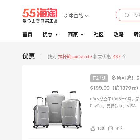
中国站
首页
优惠
商家
社区
攻略
转
找到
拉杆箱samsonite
相关优惠
367
个
多色可选！Sa
$199.99（约1379元
eBay成立于1995年9
PayPal，支持银联、VIS
家，站点遍及全球50多个国
都有数百万的新商品上架，
力于服务中国用户，让大家
138
评论