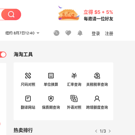
立得 $5 + 5%
每邀请一位好友
纽约 8月7日12:40
登录
注册
海淘工具
尺码对照
单位换算
汇率查询
关税税率查询
翻译网站
保质期查询
外语对照
跨境额度查询
热卖排行
1/3