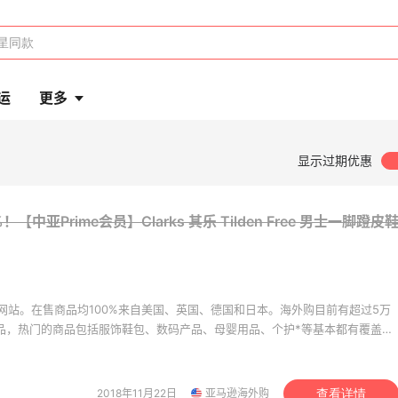
运
更多
显示过期优惠
【中亚Prime会员】Clarks 其乐 Tilden Free 男士一脚蹬皮
网站。在售商品均100%来自美国、英国、德国和日本。海外购目前有超过5万
商品，热门的商品包括服饰鞋包、数码产品、母婴用品、个护*等基本都有覆盖。
美价格同步，为苦于语言障碍和不会转运的用户提供便利及中国本地客服支
。让您 “一号通中美英德日”，并且可以直接使用*用*结算。
2018年11月22日
亚马逊海外购
查看详情