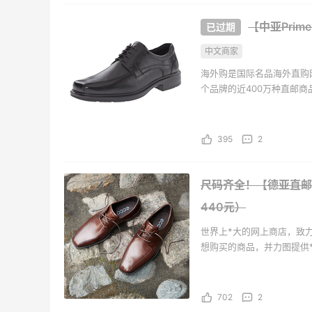
Patagonia
Col
【中亚Prime
中文商家
海外购是国际名品海外直购
个品牌的近400万种直邮
海外购全中文页面，保持中
持。并且海外购现已全面升级
395
2
尺码齐全！【德亚直邮】Ec
440元）
世界上*大的网上商店，致
想购买的商品，并力图提供
手商品，如美容、健康及个
DVD、电子和办公用品、
702
2