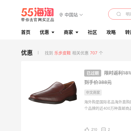
中国站
首页
优惠
商家
社区
攻略
转
找到
乐步皮鞋
相关优惠
707
个
限时返利18%！
到手价388元
中文商家
海外购是国际名品海外直购
个品牌的近400万种直邮
海外购全中文页面，保持中
持。并且海外购现已全面升级
210
2