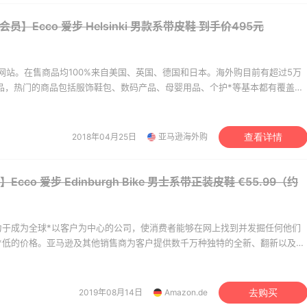
umbia Sportswear
LN-CC
会员】Ecco 爱步 Helsinki 男款系带皮鞋
到手价495元
网站。在售商品均100%来自美国、英国、德国和日本。海外购目前有超过5万
商品，热门的商品包括服饰鞋包、数码产品、母婴用品、个护*等基本都有覆盖。
美价格同步，为苦于语言障碍和不会转运的用户提供便利及中国本地客服支
。让您 “一号通中美英德日”，并且可以直接使用*用*结算。
2018年04月25日
亚马逊海外购
查看详情
co 爱步 Edinburgh Bike 男士系带正装皮鞋
€55.99（约
力于成为全球*以客户为中心的公司，使消费者能够在网上找到并发掘任何他们
*低的价格。亚马逊及其他销售商为客户提供数千万种独特的全新、翻新以及二
人护理用品、珠宝和钟表、美食、体育及运动用品、服饰、图书、音乐、
婴幼儿用品、家居园艺用品等。
2019年08月14日
Amazon.de
去购买