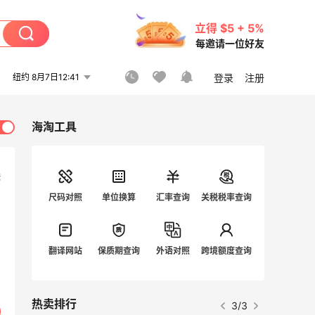
立得 $5 + 5%
每邀请一位好友
纽约 8月7日12:41
登录
注册
海淘工具
鞋
尺码对照
单位换算
汇率查询
关税税率查询
翻译网站
保质期查询
外语对照
跨境额度查询
热卖排行
3/3