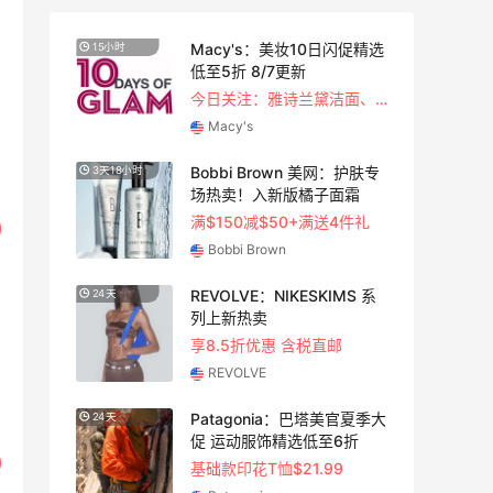
尚上
Macy's：美妆10日闪促精选
15小时
3天18
低至5折 8/7更新
今日关注：雅诗兰黛洁面、兰蔻遮瑕等
Macy's
蔻美
Bobbi Brown 美网：护肤专
3天18小时
3天
好
场热卖！入新版橘子面霜
满$150减$50+满送4件礼
Bobbi Brown
REVOLVE：NIKESKIMS 系
24天
9天15
列上新热卖
享8.5折优惠 含税直邮
REVOLVE
Patagonia：巴塔美官夏季大
24天
5天12
促 运动服饰精选低至6折
基础款印花T恤$21.99