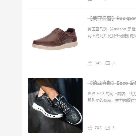
Macy's：美妆10日闪促精选
【55专
5小时
3天18小时
【美亚自营】Rockpor
低至5折 8/7更新
网：美
$50
今日关注：雅诗兰黛洁面、兰蔻遮瑕等
美国亚马逊（Amazon)
Macy's
Bob
网上找到并发掘任何他们想
万种独特的全新、翻新以及
Bobbi Brown 美网：护肤专
iHe
天18小时
3天
品、服饰、图书、音乐、D
场热卖！入新版橘子面霜
购日
肤洗
满$150减$50+满送4件礼
无门槛
645
3
Bobbi Brown
iHer
REVOLVE：NIKESKIMS 系
Mac
4天
9天15小时
【德亚直邮】Ecco 爱步
列上新热卖
低至5
世界上*大的网上商店，致
享8.5折优惠 含税直邮
想购买的商品，并力图提供
REVOLVE
Mac
手商品，如美容、健康及个
DVD、电子和办公用品、
Patagonia：巴塔美官夏季大
Colum
4天
5天12小时
促 运动服饰精选低至6折
季大
702
3
基础款印花T恤$21.99
低至6