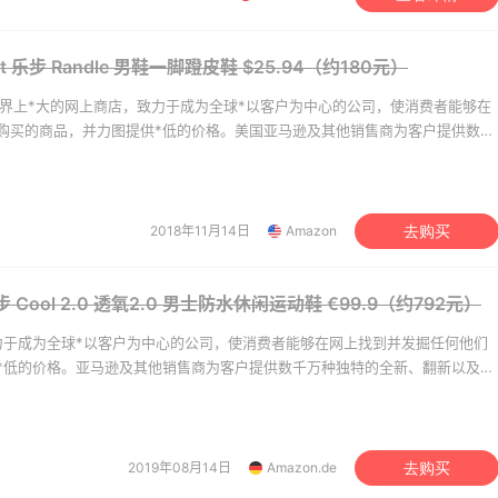
享】Bobbi Brown 美
Mytheresa：折扣区时
10天6小时
t 乐步 Randle 男鞋一脚蹬皮鞋
$25.94（约180元）
妆礼遇！满$150立省
新热卖 关注 TOTEME、
ZIMMERMAN 等
满赠正装橘子眼霜+精华唇蜜等好礼
享额外9折
是世界上*大的网上商店，致力于成为全球*以客户为中心的公司，使消费者能够在
bi Brown
Mytheresa
购买的商品，并力图提供*低的价格。美国亚马逊及其他销售商为客户提供数千
二手商品，如美容、健康及个人护理用品、珠宝和钟表、美食、体育及运动用
rb ：88全球好物节！选
Macy's：Lancome 兰
13天15小时
VD、电子和办公用品、婴幼儿用品、家居园艺用品等。
常保健、健身补剂、护
妆大促低至5折 满赠三重
护等
礼
7.5折
低门槛入手7件套
2018年11月14日
Amazon
去购买
b
Macy's
y's：美妆精选10日闪促
Bloomingdales：时尚热
2天12小时
 Cool 2.0 透氧2.0 男士防水休闲运动鞋
€99.9（约792元）
折+免邮
卖！入手珑骧、Tory
力于成为全球*以客户为中心的公司，使消费者能够在网上找到并发掘任何他们
Burch、拉夫劳伦等
关注兰蔻、雅诗兰黛等 每日更新
每满$100返$25礼卡
*低的价格。亚马逊及其他销售商为客户提供数千万种独特的全新、翻新以及二
y's
Bloomingdales
人护理用品、珠宝和钟表、美食、体育及运动用品、服饰、图书、音乐、
婴幼儿用品、家居园艺用品等。
bia Sportswear：夏
LN-CC：限时大促！入手
4天
促！哥伦比亚运动热卖
Ganni、Acne、西太后等
2019年08月14日
Amazon.de
去购买
折
低至4折+额外8折