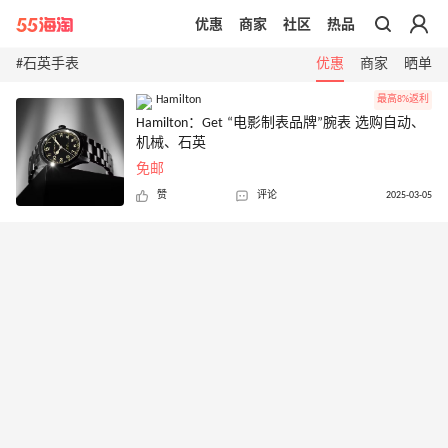
优惠
商家
社区
热品
带你去官网买正品
#石英手表
优惠
商家
晒单
Hamilton
最高8%返利
Hamilton：Get “电影制表品牌”腕表 选购自动、
机械、石英
免邮
赞
评论
2025-03-05