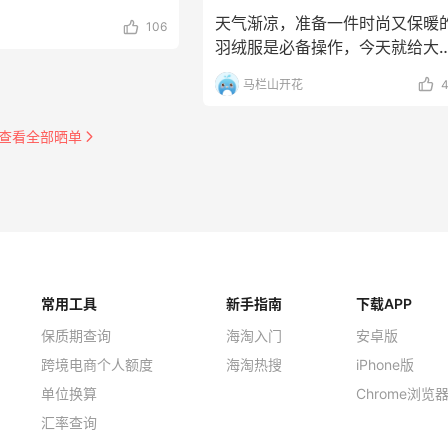
步骤。很多的
天气渐凉，准备一件时尚又保暖
106
羽绒服是必备操作，今天就给大
盘点一下那些值得海淘
马栏山开花
查看全部晒单
常用工具
新手指南
下载APP
保质期查询
海淘入门
安卓版
跨境电商个人额度
海淘热搜
iPhone版
单位换算
Chrome浏览
汇率查询