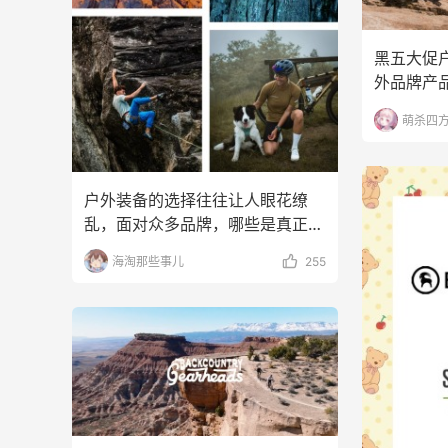
黑五大促
外品牌产
家分享一
萌杀四
户外装备的选择往往让人眼花缭
乱，面对众多品牌，哪些是真正经
得起全球户外爱好者检验
海淘那些事儿
255