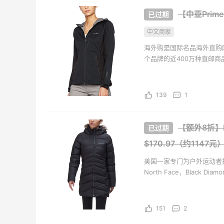
【中亚Prim
Macy's：返校季大促 精选童
【55专
天8小时
3天11小时
装热卖 部分尺码成人可穿
中文商家
网：美
$50
低至5折
海外购是国际名品海外直购
Macy's
Bob
个品牌的近400万种直邮
海外购全中文页面，保持中
LN-CC：限时大促！入手
Bloo
天17小时
2天5小时
持。并且海外购现已全面升级
Ganni、Acne、西太后等
卖！入
139
1
Bur
低至4折+额外8折
每满$
LN-CC
Blo
【额外8折】M
Macy's：美妆10日闪促精选
Colum
小时
5天5小时
$170.97（约1147元
低至5折 8/7更新
季大
今日关注：雅诗兰黛洁面、兰蔻遮瑕等
低至6
美国一家专门为户外运动者
Macy's
Col
North Face，Black Di
品牌，类别齐全，并且都以
Bobbi Brown 美网：护肤专
Bloo
天11小时
2天5小时
场热卖！入新版橘子面霜
促！入手
151
2
等
满$150减$50+满送4件礼