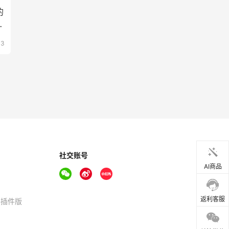
的
家
43
社交账号
AI商品
返利客服
器插件版