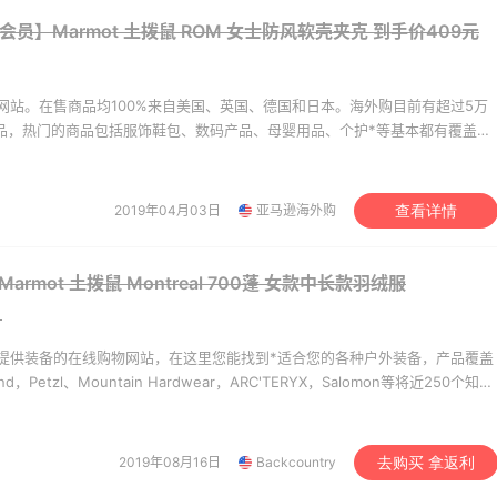
e会员】Marmot 土拨鼠 ROM 女士防风软壳夹克
到手价409元
享】Bobbi Brown 美
Mytheresa：折扣区时
9天23小时
妆礼遇！满$150立省
新热卖 关注 TOTEME、
ZIMMERMAN 等
满赠正装橘子眼霜+精华唇蜜等好礼
享额外9折
网站。在售商品均100%来自美国、英国、德国和日本。海外购目前有超过5万
bi Brown
Mytheresa
商品，热门的商品包括服饰鞋包、数码产品、母婴用品、个护*等基本都有覆盖。
美价格同步，为苦于语言障碍和不会转运的用户提供便利及中国本地客服支
mingdales：时尚热
Macy's：Lancome 兰
13天8小时
。让您 “一号通中美英德日”，并且可以直接使用*用*结算。
手珑骧、Tory
妆大促低至5折 满赠三重
2019年04月03日
亚马逊海外购
查看详情
ch、拉夫劳伦等
礼
100返$25礼卡
低门槛入手7件套
omingdales
Macy's
armot 土拨鼠 Montreal 700蓬 女款中长款羽绒服
bia Sportswear：夏
iHerb ：88全球好物节
2天17小时
）
促！哥伦比亚运动热卖
购日常保健、健身补剂、
肤洗护等
折
无门槛7.5折
提供装备的在线购物网站，在这里您能找到*适合您的各种户外装备，产品覆盖
umbia Sportswear
iHerb
amond，Petzl、Mountain Hardwear，ARC'TERYX，Salomon等将近250个知名
折扣价买到。
mingdales：美妆大
Macy's：美妆精选10日
9天8小时
 Dior、Prada、TF
低至5折+免邮
2019年08月16日
Backcountry
去购买 拿返利
满$200享8.5折优惠+部分送好礼