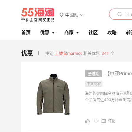
中国站
首页
优惠
商家
社区
攻略
转
找到
土拨鼠marmot
相关优惠
341
个
【中亚Prime
中文商家
海外购是国际名品海外直购
个品牌的近400万种直邮
海外购全中文页面，保持中
持。并且海外购现已全面升级
118
评论