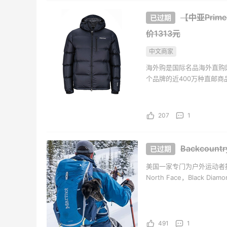
Bobbi Brown
Blo
【中亚Prime
价1313元
中文商家
海外购是国际名品海外直购
个品牌的近400万种直邮
海外购全中文页面，保持中
持。并且海外购现已全面升级
207
1
Backcoun
美国一家专门为户外运动者
North Face，Black Di
品牌，类别齐全，并且都以
491
1