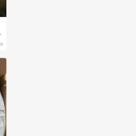
户
活
69