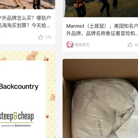
户外品牌怎么买？哪些户
品海淘买划算？今天给大
Marmot（土拨鼠），美国知名
些户外服饰鞋
外品牌，品牌名称象征着冒险和
方
172
力，旗下有多种户
萌杀四方
1