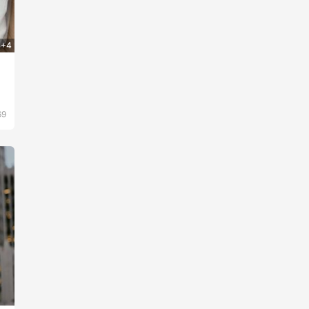
+4
款
69