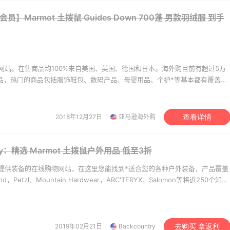
omingdales
Macy's
会员】Marmot 土拨鼠 Guides Down 700蓬 男款羽绒服
到手
网站。在售商品均100%来自美国、英国、德国和日本。海外购目前有超过5万
商品，热门的商品包括服饰鞋包、数码产品、母婴用品、个护*等基本都有覆盖。
美价格同步，为苦于语言障碍和不会转运的用户提供便利及中国本地客服支
。让您 “一号通中美英德日”，并且可以直接使用*用*结算。
2018年12月27日
亚马逊海外购
查看详情
try：精选 Marmot 土拨鼠户外用品
低至3折
提供装备的在线购物网站，在这里您能找到*适合您的各种户外装备，产品覆盖
amond，Petzl、Mountain Hardwear，ARC'TERYX，Salomon等将近250个知名
折扣价买到。
2019年02月21日
Backcountry
去购买 拿返利