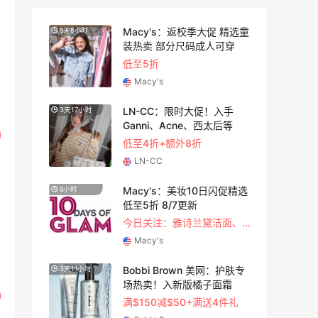
尚上
Macy's：返校季大促 精选童
5天8小时
3天11
装热卖 部分尺码成人可穿
低至5折
Macy's
蔻美
LN-CC：限时大促！入手
3天17小时
2天5小
好
Ganni、Acne、西太后等
低至4折+额外8折
LN-CC
！选
Macy's：美妆10日闪促精选
8小时
5天5小
护
低至5折 8/7更新
今日关注：雅诗兰黛洁面、兰蔻遮瑕等
Macy's
闪促
Bobbi Brown 美网：护肤专
3天11小时
2天5小
场热卖！入新版橘子面霜
关注兰蔻、雅诗兰黛等 每日更新
满$150减$50+满送4件礼