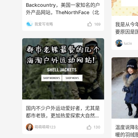
Backcountry，美国一家知名的户
外产品网站，TheNorthFace（北
我是从今
我爱写攻略
169
要原因是
价太多，
lucix
国内不少户外运动爱好者，尤其是
都市老铁，更加热爱探索大自然，
那户外运动装备是必须
温度说降
萌萌萌萌123
130
暖的羽绒