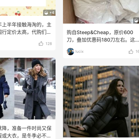
+4
年上半年接触海淘的，主
国行定价太高，代购们加
购自Steep&Cheap，原价600
无奈只能自己
刀，叠加优惠码180刀左右。这
128
羽绒服来自
lucix
1
就降，准备一件时尚又保
服或大衣，是冬季必不可