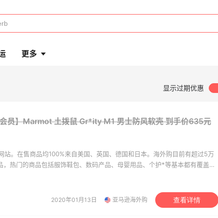
运
更多
显示过期优惠
会员】Marmot 土拨鼠 Gr*ity M1 男士防风软壳
到手价635元
网站。在售商品均100%来自美国、英国、德国和日本。海外购目前有超过5万
商品，热门的商品包括服饰鞋包、数码产品、母婴用品、个护*等基本都有覆盖。
美价格同步，为苦于语言障碍和不会转运的用户提供便利及中国本地客服支
。让您 “一号通中美英德日”，并且可以直接使用*用*结算。
2020年01月13日
亚马逊海外购
查看详情