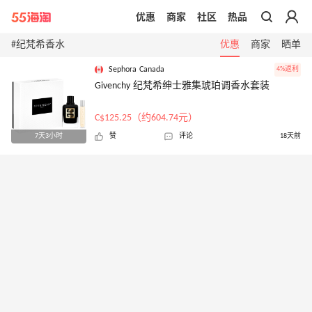
优惠
商家
社区
热品
带你去官网买正品
#纪梵希香水
优惠
商家
晒单
Sephora Canada
4%返利
Givenchy 纪梵希绅士雅集琥珀调香水套装
C$125.25（约604.74元）
7天3小时
赞
评论
18天前