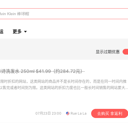
运
更多
显示过期优惠
e 卡诗洗发水 250ml
$41.99（约284.72元）
事品牌限时折扣的网站，这类网站的商品并不是长时间存在的，而是在同一时间内推
以售完或者时间到为限。这类网站的折扣力度也比一般长时间销售的网站要大
07月23日 23:00
Rue La La
去购买 拿返利