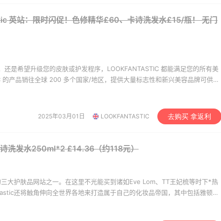
omingdales
Macy's
tastic 英站：限时闪促！色修精华£60、卡诗洗发水£15/瓶！
无门
还是希望升级您的皮肤或护发程序，LOOKFANTASTIC 都能满足您的所有美
STIC 的产品销往全球 200 多个国家/地区，提供大量标志性和新兴美容品牌可供选
点如何，LOOKFANTASTIC 都能为所有人带来美妙的感觉。 从美容专业人士
STIC 使消费者能够以喜欢的价格发现他们想要的品牌，通过提供简单、便捷的购物
 因为没有人比 LOOKFANTASTIC 更注重美感。
2025年03月01日
LOOKFANTASTIC
去购买 拿返利
e卡诗洗发水250ml*2
£14.36（约118元）
自英国的三大护肤品网站之一。在这里不光能买到诸如Eve Lom、TT王妃梳等时下*热
ntastic还将触角伸向全世界各地来打造属于自己的化妆品帝国，其中包括雅顿、
、Eve Lom、菲洛嘉、Regenerate、奥伦纳素等多国品牌。Lookfantastic是菜
，每月更有狂轰乱炸的折扣信息抢滩登陆，让你总忍不住为它掏钱。