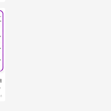
细
人
31