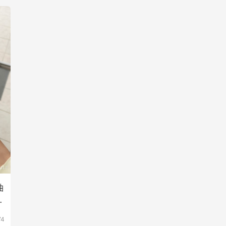
油
*
74