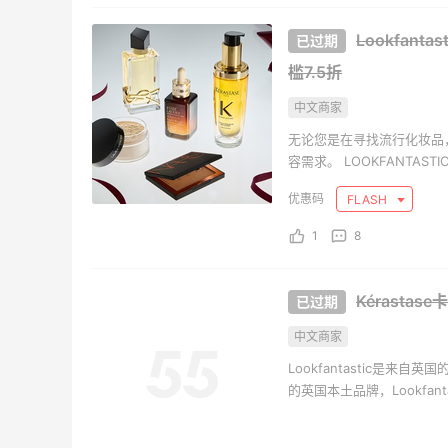
REVOLVE
Blo
Lookfan
槛7.5折
中文商家
无论您是在寻找流行化妆品，
容需求。 LOOKFANTA
择，无论您的个人目标或关注
FLASH
到新手，LOOKFANTA
体验将美容爱好者聚集在一起。
1
8
Kérastas
中文商家
Lookfantastic是来
的英国本土品牌，Lookfa
Burberry、欧缇丽、Nars
鸟也能轻松上手的海淘网站