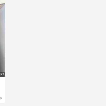
+2
买
40