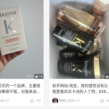
+2
爱买的一个品牌，主要是
剁手网站:淘宝，真的感觉没有比
效果很不错，对我来说上
我更喜欢买卡诗的人了吧，618
道啊，或者说
了很多卡诗，因为觉
丝1117
176
酸辣土豆丝1117
1