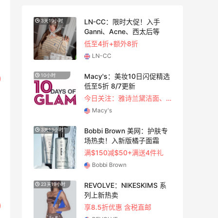
尚上
LN-CC：限时大促！入手
3天19小时
3天13
Ganni、Acne、西太后等
低至4折+额外8折
LN-CC
蔻美
Macy's：美妆10日闪促精选
10小时
2天7小
好
低至5折 8/7更新
今日关注：雅诗兰黛洁面、兰蔻遮瑕等
Macy's
！选
Bobbi Brown 美网：护肤专
3天13小时
5天7小
护
场热卖！入新版橘子面霜
满$150减$50+满送4件礼
Bobbi Brown
闪促
REVOLVE：NIKESKIMS 系
23天19小时
2天7小
列上新热卖
关注兰蔻、雅诗兰黛等 每日更新
享8.5折优惠 含税直邮