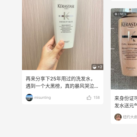
+2
再来分享下25年用过的洗发水，
遇到一个大黑榜，真的暴风哭泣，
请大家狠狠避雷！馥绿
来身份证
misunting
158
发水送元气
货
纽约大