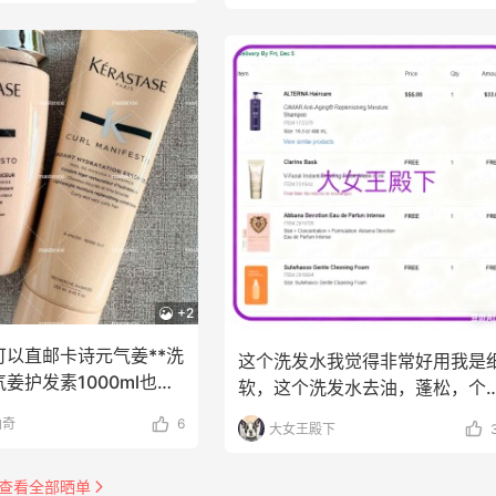
+2
可以直邮卡诗元气姜**洗
这个洗发水我觉得非常好用我是
姜护发素1000ml也有
软，这个洗发水去油，蓬松，个
觉得比卡诗好用黑5价
曲奇
6
大女王殿下
查看全部晒单