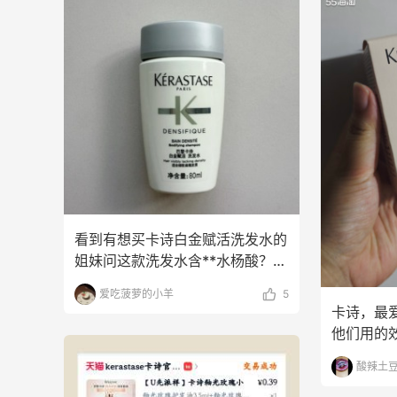
看到有想买卡诗白金赋活洗发水的
姐妹问这款洗发水含**水杨酸？不
知道自己的发质适不
爱吃菠萝的小羊
5
卡诗，最
他们用的
头之后味
酸辣土豆