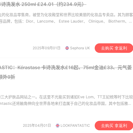
e 卡诗洗发水 250ml
£24.01（约234.9元）
享】Bobbi Brown 美
Mytheresa：折扣区时
10天1小时
欧洲领先的化妆品零售商，被誉为化妆殿堂和世界比较美丽的化妆品专卖店。其为顾客
妆礼遇！满$150立省
新热卖 关注 TOTEME、
括：Dior、Lancome、 Estee Lauder、 Clinique、 Biotherm、独
ZIMMERMAN 等
满赠正装橘子眼霜+精华唇蜜等好礼
享额外9折
芙兰品牌。
bi Brown
Mytheresa
mingdales：时尚热
Macy's：Lancome 兰
13天10小时
2025年09月01日
Sephora UK
去购买 拿返利
手珑骧、Tory
妆大促低至5折 满赠三重
ch、拉夫劳伦等
礼
100返$25礼卡
低门槛入手7件套
ASTIC：Kérastase 卡诗洗发水£16起、75ml金油£33、元气姜
omingdales
Macy's
额外9折
bia Sportswear：夏
iHerb ：88全球好物节
2天19小时
促！哥伦比亚运动热卖
购日常保健、健身补剂、
肤洗护等
折
无门槛7.5折
自英国的三大护肤品网站之一。在这里不光能买到诸如Eve Lom、TT王妃梳等时下比较
umbia Sportswear
iHerb
antastic还将触角伸向全世界各地来打造属于自己的化妆品帝国，其中包括雅
rs、Eve Lom、菲洛嘉、Regenerate、奥伦纳素等多国品牌。Lookfantastic
mingdales：美妆大
Macy's：美妆精选10日
9天10小时
网站，每月更有狂轰乱炸的折扣信息抢滩登陆，让你总忍不住为它掏钱。
 Dior、Prada、TF
低至5折+免邮
2025年04月01日
LOOKFANTASTIC
去购买 拿返利
满$200享8.5折优惠+部分送好礼