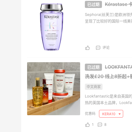
Kérastas
LN-CC：限时大促！入手
【55专
天19小时
3天13小时
Sephora(丝芙兰)是
Ganni、Acne、西太后等
网：美
呈现了比较好的国际一线美容品牌，包
$50
低至4折+额外8折
家发售品牌和SEPHORA丝
LN-CC
Bob
Macy's：美妆10日闪促精选
Bloo
0小时
2天7小时
评论
低至5折 8/7更新
卖！入
Bur
今日关注：雅诗兰黛洁面、兰蔻遮瑕等
每满$
LOOKFANT
Macy's
Blo
洗发£20
线上8折起+
Bobbi Brown 美网：护肤专
Colum
天13小时
5天7小时
场热卖！入新版橘子面霜
季大
中文商家
满$150减$50+满送4件礼
低至6
Lookfantastic是来
Bobbi Brown
Col
热的英国本土品牌，Lookf
顿、Burberry、欧缇丽、Na
REVOLVE：NIKESKIMS 系
Bloo
天19小时
2天7小时
KERA10
是菜鸟也能轻松上手的海淘
列上新热卖
促！入手
等
1
8
享8.5折优惠 含税直邮