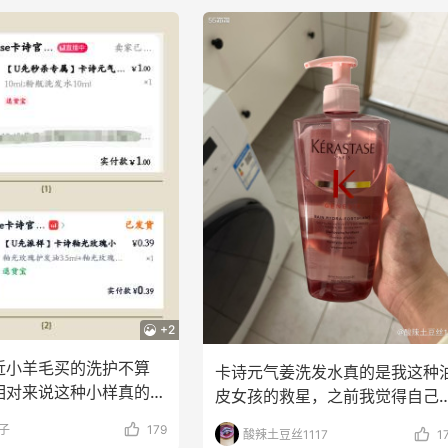
+2
近小羊毛买的洗护不算
卡诗元气姜洗发水真的是我这种
相对来说这种小样真的很
皮女孩的救星，之前我觉得自己*
其出门带着特别
都堵塞了，用这个洗
丸子
179
酸辣土豆丝1117
1