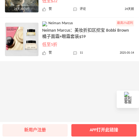
低至$22
24天20小时
赞
评论
24天前
Neiman Marcus
最高2%返利
Neiman Marcus：美妆折扣区挖宝 Bobbi Brown
橘子面霜+眼霜套装$59
低至5折
赞
11
2025-05-14
返利
客服
新用户注册
APP打开此链接