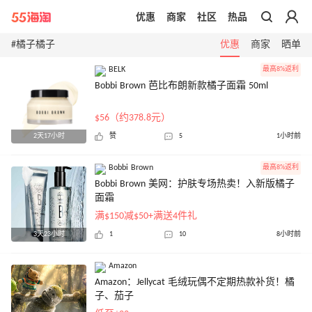
优惠
商家
社区
热品
带你去官网买正品
#橘子橘子
优惠
商家
晒单
BELK
最高8%返利
Bobbi Brown 芭比布朗新款橘子面霜 50ml
$56（约378.8元）
2天17小时
赞
5
1小时前
Bobbi Brown
最高8%返利
Bobbi Brown 美网：护肤专场热卖！入新版橘子
面霜
满$150减$50+满送4件礼
3天23小时
1
10
8小时前
Amazon
Amazon：Jellycat 毛绒玩偶不定期热款补货！橘
子、茄子