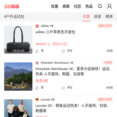
优惠
商家
社区
热品
带你去官网买正品
#户外运动包
优惠
商家
晒单
adidas HK
最高5%返利
adidas 三叶草黑色手提包
HK$367.2（约317元）
3天21小时
赞
评论
2天前
Mountain Warehouse UK
3%返利
Mountain Warehouse UK：夏季大促继续！运动
热卖 入手服饰、鞋履、包袋等
低至3折
18天21小时
赞
评论
8天前
Lacoste DE
最高4%返利
Lacoste DE：鳄鱼运动热卖！入手服饰、包袋、
鞋履等