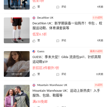
低至5折
6天21小时
赞
评论
9天前
Decathlon UK
0.5%返利
Decathlon UK：新学期装备一站购齐！书包 、校
服运动鞋、体育课套装等
低至6.5折
3天12小时
赞
评论
9天前
Guess
最高1%返利
GUESS：季末大促！Gilda 流浪包$47、针织高帮
运动鞋$59
折扣区2件额外7折
3天12小时
赞
评论
13天前
Mountain Warehouse UK
3%返利
Mountain Warehouse UK：运动上新热卖！入手
服饰、包袋、鞋履等
满£50免邮