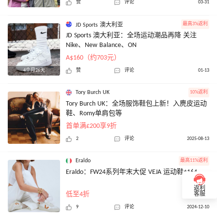
赞
评论
03-31
最高3%返利
JD Sports 澳大利亚
JD Sports 澳大利亚：全场运动潮品再降 关注
Nike、New Balance、ON
A$160（约703元）
4个月26天
赞
评论
01-13
Tory Burch UK
10%返利
Tory Burch UK：全场服饰鞋包上新！入麂皮运动
鞋、Romy单肩包等
首单满£200享9折
2
评论
2025-08-13
Eraldo
最高11%返利
Eraldo：FW24系列年末大促 VEJA 运动鞋$164
返利
低至4折
客服
9
评论
2024-12-10