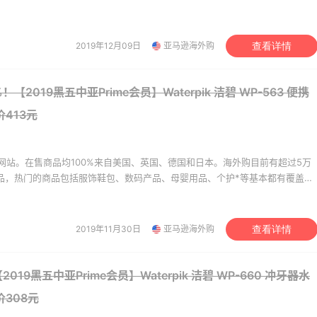
emercury
Macy's
美价格同步，为苦于语言障碍和不会转运的用户提供便利及中国本地客服支
。让您 “一号通中美英德日”，并且可以直接使用*用*结算。
2019年12月09日
亚马逊海外购
查看详情
【2019黑五中亚Prime会员】Waterpik 洁碧 WP-563 便携
413元
网站。在售商品均100%来自美国、英国、德国和日本。海外购目前有超过5万
商品，热门的商品包括服饰鞋包、数码产品、母婴用品、个护*等基本都有覆盖。
美价格同步，为苦于语言障碍和不会转运的用户提供便利及中国本地客服支
。让您 “一号通中美英德日”，并且可以直接使用*用*结算。
2019年11月30日
亚马逊海外购
查看详情
019黑五中亚Prime会员】Waterpik 洁碧 WP-660 冲牙器水
价308元