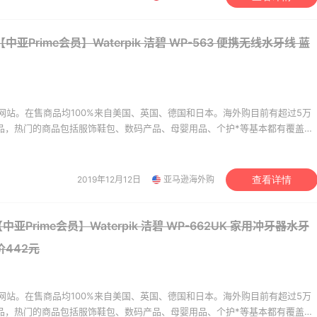
CC：限时大促！入手
iHerb ：88全球好物节
3天9小时
中亚Prime会员】Waterpik 洁碧 WP-563 便携无线水牙线 蓝
ni、Acne、西太后等
购日常保健、健身补剂、
肤洗护等
折+额外8折
无门槛7.5折
CC
iHerb
享】Base Blu：时尚
Patagonia：巴塔美官夏
24天9小时
网站。在售商品均100%来自美国、英国、德国和日本。海外购目前有超过5万
卖 关注 PRADA、
促 运动服饰精选低至6折
商品，热门的商品包括服饰鞋包、数码产品、母婴用品、个护*等基本都有覆盖。
WE、加拿大鹅等
优惠
基础款印花T恤$21.99
美价格同步，为苦于语言障碍和不会转运的用户提供便利及中国本地客服支
。让您 “一号通中美英德日”，并且可以直接使用*用*结算。
 Blu
Patagonia
2019年12月12日
亚马逊海外购
查看详情
heresa：折扣区时尚上
预售！Harrods 2026 高
23天16小时
 关注 TOTEME、
美妆圣诞日历礼盒
ERMAN 等
9折
HK$2500（约2158.25
亚Prime会员】Waterpik 洁碧 WP-662UK 家用冲牙器水牙
heresa
Harrods APAC
价442元
mercury：限时大促！
Macy's：Lancome 兰
14天
esop、Nars、CT 等
季满赠三重好礼
网站。在售商品均100%来自美国、英国、德国和日本。海外购目前有超过5万
折+部分额外8.5折
低门槛入手7件套
商品，热门的商品包括服饰鞋包、数码产品、母婴用品、个护*等基本都有覆盖。