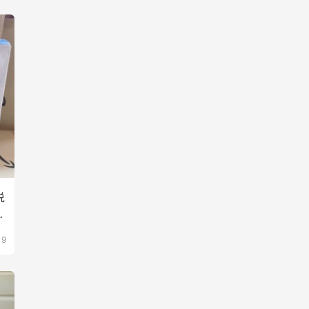
说
家
19