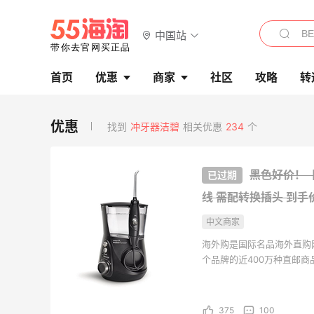
中国站
首页
优惠
商家
社区
攻略
转
找到
冲牙器洁碧
相关优惠
234
个
黑色好价！【中
线 需配转换插头
到手
中文商家
海外购是国际名品海外直购
个品牌的近400万种直邮
海外购全中文页面，保持中
持。并且海外购现已全面升级
375
100