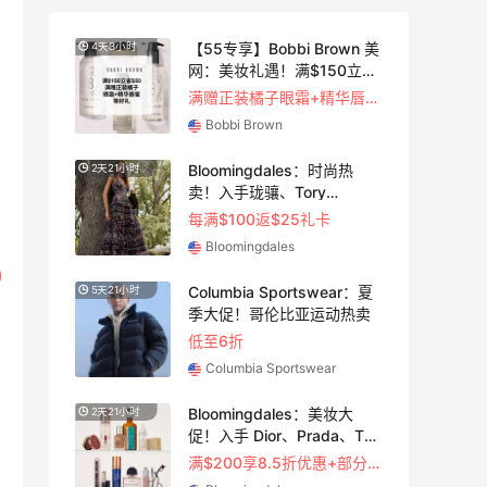
！选
【55专享】Bobbi Brown 美
4天3小时
护
网：美妆礼遇！满$150立省
$50
满赠正装橘子眼霜+精华唇蜜等好礼
Bobbi Brown
季大
Bloomingdales：时尚热
2天21小时
卖！入手珑骧、Tory
Burch、拉夫劳伦等
每满$100返$25礼卡
Bloomingdales
端
Columbia Sportswear：夏
5天21小时
季大促！哥伦比亚运动热卖
元）
低至6折
Columbia Sportswear
蔻夏
Bloomingdales：美妆大
2天21小时
促！入手 Dior、Prada、TF
等
满$200享8.5折优惠+部分送好礼