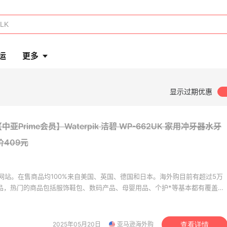
运
更多
显示过期优惠
亚Prime会员】Waterpik 洁碧 WP-662UK 家用冲牙器水牙
价409元
网站。在售商品均100%来自美国、英国、德国和日本。海外购目前有超过5万
商品，热门的商品包括服饰鞋包、数码产品、母婴用品、个护*等基本都有覆盖。
美价格同步，为苦于语言障碍和不会转运的用户提供便利及中国本地客服支
。让您 “一号通中美英德日”，并且可以直接使用*用*结算。
2025年05月20日
亚马逊海外购
查看详情