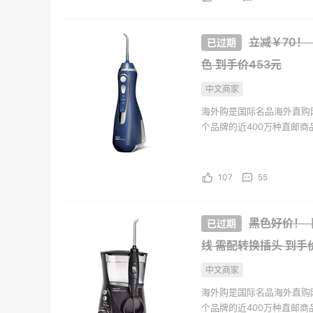
【55专享】Bobbi Brown 美
LN-
天3小时
4天9小时
立减￥70！【
网：美妆礼遇！满$150立省
Gan
$50
满赠正装橘子眼霜+精华唇蜜等好礼
低至4
色
到手价453元
Bobbi Brown
LN-
中文商家
Bloomingdales：时尚热
【55专
天21小时
3天9小时
海外购是国际名品海外直购
卖！入手珑骧、Tory
上新热
个品牌的近400万种直邮
Burch、拉夫劳伦等
LOE
每满$100返$25礼卡
享9折
海外购全中文页面，保持中
持。并且海外购现已全面升级
Bloomingdales
Base
107
55
Columbia Sportswear：夏
Myt
天21小时
10天15小时
季大促！哥伦比亚运动热卖
新热卖
ZIMM
低至6折
享额外
黑色好价！【中
Columbia Sportswear
Myt
线 需配转换插头
到手
Bloomingdales：美妆大
Blue
天21小时
2天21小时
中文商家
促！入手 Dior、Prada、TF
入手 A
海外购是国际名品海外直购
等
满$200享8.5折优惠+部分送好礼
低至5
个品牌的近400万种直邮