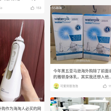
o
153
今年黑五亚马逊海外购除了前面
的雅顿身体乳，其实我还想入他
的waterpik洁
可爱到冒泡泡
1
外购作为海淘人必买的网