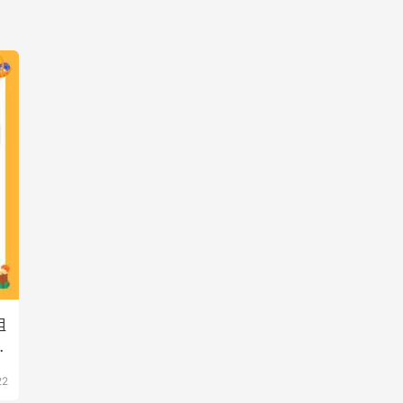
姐
比
22