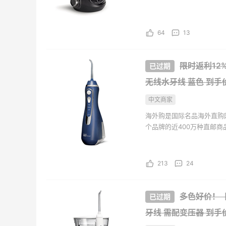
Bloomingdales
Blu
海外购全中文页面，保持中
持。并且海外购现已全面升级
64
13
限时返利12%！
无线水牙线 蓝色
到手价
中文商家
海外购是国际名品海外直购
个品牌的近400万种直邮
海外购全中文页面，保持中
持。并且海外购现已全面升级
213
24
多色好价！【2
牙线 需配变压器
到手