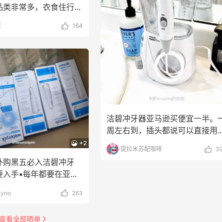
品类非常多，衣食住行基
盖到，而且能
葱
164
洁碧冲牙器亚马逊买便宜一半。
周左右到，插头都说可以直接用
便携的4个头，一个p
+2
提拉米苏配咖啡
3
外购黑五必入洁碧冲牙
入手▪️每年都要在亚马
少东西，今年
ayno
263
查看全部晒单