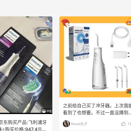
之前给自己买了冲牙器。上次我
+2
看到了也想要。不过一直没蹲到
较划算的价格。黑五的
京东购买产品:飞利浦牙
Reset丸子
1
️购买价格:947.4元⭐️