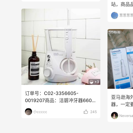
站，商品
本都能涵
葱葱葱
+3
订单号：C02-3356605-
亚马逊海
0019207商品：洁碧冲牙器660-
器，一定要
eu（43
逊上买不
小ccccc
245
Nevers