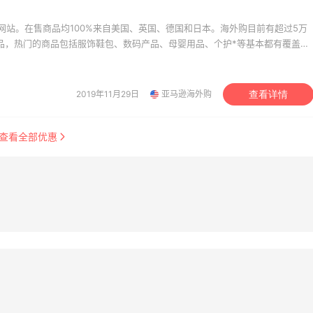
网站。在售商品均100%来自美国、英国、德国和日本。海外购目前有超过5万
商品，热门的商品包括服饰鞋包、数码产品、母婴用品、个护*等基本都有覆盖。
美价格同步，为苦于语言障碍和不会转运的用户提供便利及中国本地客服支
。让您 “一号通中美英德日”，并且可以直接使用*用*结算。
2019年11月29日
亚马逊海外购
查看详情
查看全部优惠