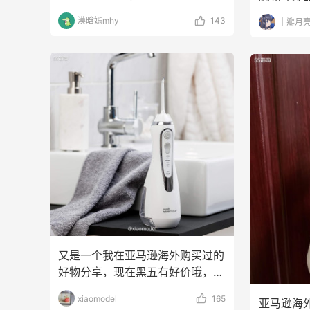
品，我还在我们公司看到
返粒金额
漠晗嫣mhy
143
十瓣月亮
又是一个我在亚马逊海外购买过的
好物分享，现在黑五有好价哦，喜
欢的可以去买起来！购
xiaomodel
165
亚马逊海