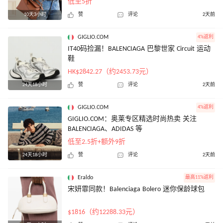
低至5折
10天3小时
赞
评论
2天前
GIGLIO.COM
4%返利
IT40码捡漏！BALENCIAGA 巴黎世家 Circuit 运动
鞋
HK$2842.27（约2453.73元）
24天18小时
赞
评论
2天前
GIGLIO.COM
4%返利
GIGLIO.COM：奥莱专区精选时尚热卖 关注
BALENCIAGA、ADIDAS 等
低至2.5折+额外9折
24天18小时
赞
评论
2天前
Eraldo
最高11%返利
宋妍霏同款！Balenciaga Bolero 迷你保龄球包
$1816（约12288.33元）