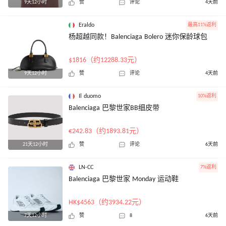
9天12小时
赞
评论
4天前
Eraldo
最高11%返利
杨超越同款！Balenciaga Bolero 迷你保龄球包
$1816（约12288.33元）
9天12小时
赞
评论
4天前
Il duomo
10%返利
Balenciaga 巴黎世家BB细皮带
€242.83（约1893.81元）
21天12小时
赞
评论
6天前
LN-CC
7%返利
Balenciaga 巴黎世家 Monday 运动鞋
HK$4563（约3934.22元）
7天12小时
赞
8
6天前