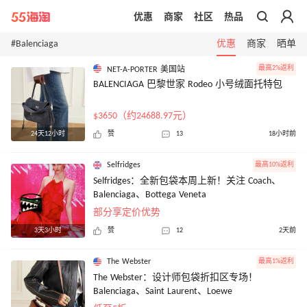
优惠
商家
社区
热品
带你去官网买正品
#Balenciaga
优惠
商家
晒单
最高2%返利
NET-A-PORTER 美国站
BALENCIAGA 巴黎世家 Rodeo 小号绒面托特包
$3650（约24688.97元）
24天12小时
赞
13
18小时前
Selfridges
最高10%返利
Selfridges：全新包袋本周上新！关注 Coach、
Balenciaga、Bottega Veneta
部分享定价优势
3天3小时
赞
12
2天前
The Webster
最高1%返利
The Webster：设计师包袋折扣区专场！
Balenciaga、Saint Laurent、Loewe