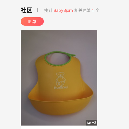
找到
BabyBjorn
相关晒单
1
个
晒单
+2