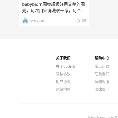
babybjorn围兜超级好用又萌的围
兜，每次用完洗洗很干净，每个婴
儿都需要至少
lovelymay
35
关于我们
帮助中心
关于55海淘
常见问题
隐私协议
联系我们
用户协议
返利客服
网站地图
法律顾问