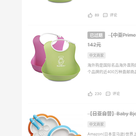
Bloomingdales
iHer
持。并且海外购现已全面升级
89
评论
【中亚Prim
142元
中文商家
海外购是国际名品海外直购
个品牌的近400万种直邮
海外购全中文页面，保持中
持。并且海外购现已全面升级
230
评论
【日亚自营】Baby Bj
中文商家
Amazon(日本亚马逊)