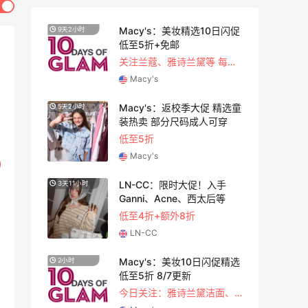
闪促
【55专享】Bobbi Brown 美
3天5小时
网：美妆礼遇！满$150立省
$50
关注兰蔻、雅诗兰黛等 每日更新
满赠正装橘子眼霜+精华唇蜜等好礼
Bobbi Brown
选童
Bloomingdales：时尚热
1天23小时
卖！入手珑骧、Tory
Burch、拉夫劳伦等
每满$100返$25礼卡
Bloomingdales
Columbia Sportswear：夏
4天23小时
季大促！哥伦比亚运动热卖
低至6折
Columbia Sportswear
精选
Bloomingdales：美妆大
1天23小时
促！入手 Dior、Prada、TF
等
今日关注：雅诗兰黛洁面、兰蔻遮瑕等
满$200享8.5折优惠+部分送好礼