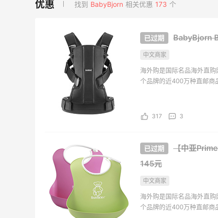
找到
BabyBjorn
相关优惠
173
个
【55专享】Bobbi Brown 美
Myt
天5小时
9天17小时
网：美妆礼遇！满$150立省
新热卖
BabyBjor
$50
ZIMM
满赠正装橘子眼霜+精华唇蜜等好礼
享额外
中文商家
Bobbi Brown
Myt
海外购是国际名品海外直购
Bloomingdales：时尚热
Macy
天23小时
13天2小时
个品牌的近400万种直邮
卖！入手珑骧、Tory
妆大促
海外购全中文页面，保持中
Burch、拉夫劳伦等
礼
每满$100返$25礼卡
低门槛
持。并且海外购现已全面升级
Bloomingdales
Mac
317
3
Columbia Sportswear：夏
Blue
天23小时
1天23小时
季大促！哥伦比亚运动热卖
入手 A
【中亚Prim
低至6折
低至5
145元
Columbia Sportswear
Blu
中文商家
Bloomingdales：美妆大
iHe
天23小时
2天11小时
促！入手 Dior、Prada、TF
购日
海外购是国际名品海外直购
等
肤洗
个品牌的近400万种直邮
满$200享8.5折优惠+部分送好礼
无门槛
海外购全中文页面，保持中