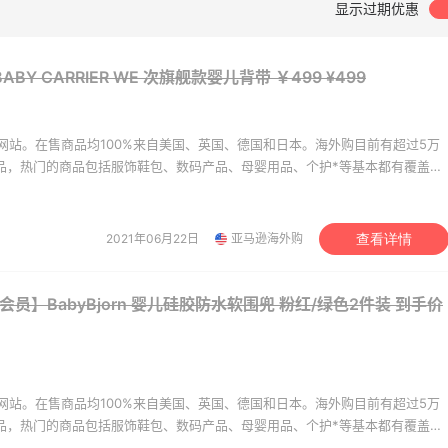
显示过期优惠
heresa：折扣区时尚上
Macy's：美妆精选10日
9天2小时
 关注 TOTEME、
低至5折+免邮
n BABY CARRIER WE 次旗舰款婴儿背带 ￥499
¥499
ERMAN 等
9折
heresa
Macy's
网站。在售商品均100%来自美国、英国、德国和日本。海外购目前有超过5万
's：Lancome 兰蔻美
Macy's：返校季大促 精
5天2小时
商品，热门的商品包括服饰鞋包、数码产品、母婴用品、个护*等基本都有覆盖。
低至5折 满赠三重好
装热卖 部分尺码成人可穿
美价格同步，为苦于语言障碍和不会转运的用户提供便利及中国本地客服支
入手7件套
低至5折
。让您 “一号通中美英德日”，并且可以直接使用*用*结算。
y's
Macy's
2021年06月22日
亚马逊海外购
查看详情
mercury：限时大促！
LN-CC：限时大促！入手
3天11小时
esop、Nars、CT 等
Ganni、Acne、西太后等
e会员】BabyBjorn 婴儿硅胶防水软围兜 粉红/绿色2件装
到手价
折+部分额外8.5折
低至4折+额外8折
emercury
LN-CC
rb ：88全球好物节！选
Macy's：美妆10日闪促
2小时
常保健、健身补剂、护
低至5折 8/7更新
网站。在售商品均100%来自美国、英国、德国和日本。海外购目前有超过5万
护等
商品，热门的商品包括服饰鞋包、数码产品、母婴用品、个护*等基本都有覆盖。
7.5折
美价格同步，为苦于语言障碍和不会转运的用户提供便利及中国本地客服支