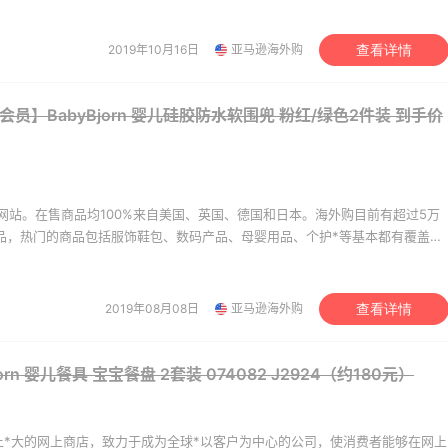
b
Macy's
。让您 “一号通中美英德日”，并且可以直接使用*用*结算。
2019年10月16日
亚马逊海外购
查看详情
e会员】BabyBjorn 婴儿硅胶防水软围兜 粉红/绿色2件装
到手价
网站。在售商品均100%来自美国、英国、德国和日本。海外购目前有超过5万
商品，热门的商品包括服饰鞋包、数码产品、母婴用品、个护*等基本都有覆盖。
美价格同步，为苦于语言障碍和不会转运的用户提供便利及中国本地客服支
。让您 “一号通中美英德日”，并且可以直接使用*用*结算。
2019年08月08日
亚马逊海外购
查看详情
orn 婴儿餐具 宝宝餐盘 2套装 074082
J2924（约180元）
世界上*大的网上商店，致力于成为全球*以客户为中心的公司，使消费者能够在网上