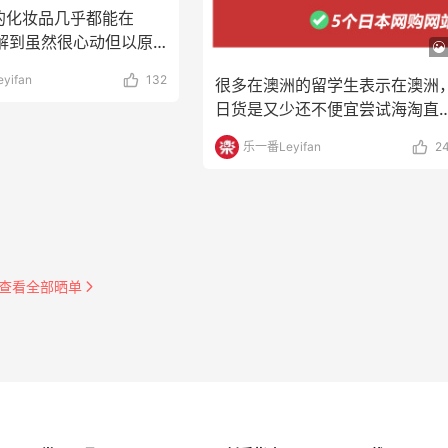
的化妆品几乎都能在
了解到虽然很心动但以原
免亏了点小编这
yifan
132
很多在澳洲的留学生表示在澳洲
日货是又少还不便宜尝试海淘直
以为会靠谱划算些，结
乐一番Leyifan
2
查看全部晒单