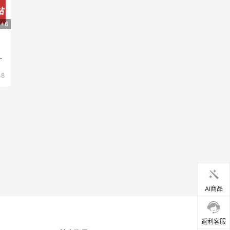
+6
，
邮
48
AI商品
返利客服