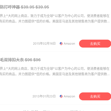
ion 防打呼神器 $39.95
$39.95
das HK：精选正价产品
Columbia Sportswear
6天
是世界上*大的网上商店，致力于成为全球*以客户为中心的公司，使消费者能够在
！入球衣、金属银跆拳
季大促！哥伦比亚运动热
等
购买的商品，并力图提供*低的价格。美国亚马逊及其他销售商为客户提供数千
2件8折 叠加满HK$1800-100
低至6折
二手商品，如美容、健康及个人护理用品、珠宝和钟表、美食、体育及运动用
das HK
Columbia Sportswear
VD、电子和办公用品、婴幼儿用品、家居园艺用品等。
享】Bobbi Brown 美
【55专享】Base Blu：
3天12小时
妆礼遇！满$150立省
2015年02月16日
Amazon
上新热卖 关注 PRADA、
去购买
LOEWE、加拿大鹅等
满赠正装橘子眼霜+精华唇蜜等好礼
享9折优惠
bi Brown
Base Blu
女式羊毛双排扣大衣 $96
$96
mingdales：时尚热
Bloomingdales：美妆大
3天
是世界上*大的网上商店，致力于成为全球*以客户为中心的公司，使消费者能够在
手珑骧、Tory
促！入手 Dior、Prada、
购买的商品，并力图提供*低的价格。美国亚马逊及其他销售商为客户提供数千
ch、拉夫劳伦等
等
100返$25礼卡
二手商品，如美容、健康及个人护理用品、珠宝和钟表、美食、体育及运动用
omingdales
Bloomingdales
VD、电子和办公用品、婴幼儿用品、家居园艺用品等。
rb ：88全球好物节！选
LN-CC：限时大促！入手
4天12小时
2013年01月23日
Amazon
去购买
常保健、健身补剂、护
Ganni、Acne、西太后等
护等
7.5折
低至4折+额外8折