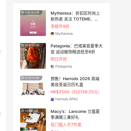
：夏
Mytheresa：折扣区时尚上
10天18小时
3天12
卖
新热卖 关注 TOTEME、
ZIMMERMAN 等
享额外9折
Mytheresa
时尚
Patagonia：巴塔美官夏季大
24天12小时
4天6小
促 运动服饰精选低至6折
明日开抢
Patagonia
预售！Harrods 2026 高端
23天19小时
3天
TF
美妆圣诞日历礼盒
满$200享8.5折优惠+部分送好礼
HK$2500（约2158.25元）
Harrods APAC
Macy's：Lancome 兰蔻夏
14天3小时
3天12
季满赠三重好礼
低门槛入手7件套