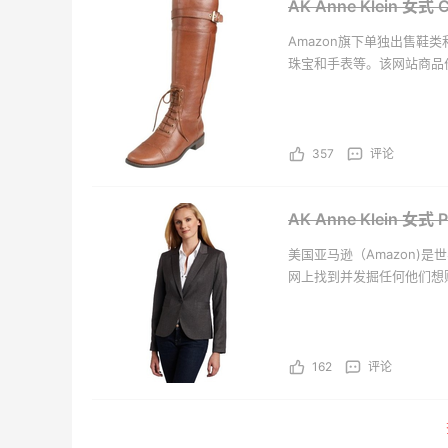
Macy's
iHer
AK Anne Klein 女
Amazon旗下单独出售
珠宝和手表等。该网站商品价格实惠、
Madden、Rebecca
品，方便快捷地挑出心仪商
357
评论
AK Anne Klein 女式 
美国亚马逊（Amazon)
网上找到并发掘任何他们想
万种独特的全新、翻新以及
品、服饰、图书、音乐、D
162
评论