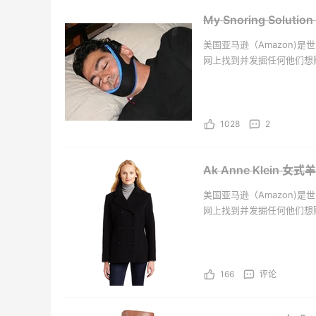
My Snoring Solut
Mytheresa：折扣区时尚上
adi
天18小时
3天12小时
美国亚马逊（Amazon)
新热卖 关注 TOTEME、
促销
ZIMMERMAN 等
道鞋
网上找到并发掘任何他们想
享额外9折
万种独特的全新、翻新以及
Mytheresa
adi
品、服饰、图书、音乐、D
Patagonia：巴塔美官夏季大
【55专
天12小时
4天6小时
促 运动服饰精选低至6折
1028
2
网：美
$50
明日开抢
Patagonia
Bob
Ak Anne Klein 
预售！Harrods 2026 高端
Bloo
天19小时
3天
美国亚马逊（Amazon)
美妆圣诞日历礼盒
卖！入
网上找到并发掘任何他们想
Bur
HK$2500（约2158.25元）
每满$
万种独特的全新、翻新以及
Harrods APAC
Blo
品、服饰、图书、音乐、D
Macy's：Lancome 兰蔻夏
iHe
4天3小时
3天12小时
166
评论
季满赠三重好礼
购日
肤洗
低门槛入手7件套
无门槛