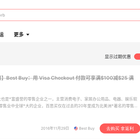
运
更多
显示过期优惠
est Buy：用 Visa Checkout 付款可享满$100减$25
满
，全球*大也是*富盛誉的零售企业之一，主营消费电子、家居办公用品、电器、娱乐软
零售业中全球*大的企业，百思买仅在过去的20年里成为北美洲*著名的零售品
*个大型商场 “百思买”的黄色标签商标开始广为人知。
2016年11月29日
Best Buy
去购买 拿返利