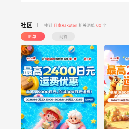
找到
日本Rakuten
相关晒单
60
个
晒单
问答