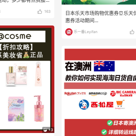
运动，多少都有点费腰
崴脚之后呢，想
弟
163
日本乐天市场购物优惠券⏰乐天
惠券活动期间
2024/3/2023:00~2024
乐一番Leyifan
+3