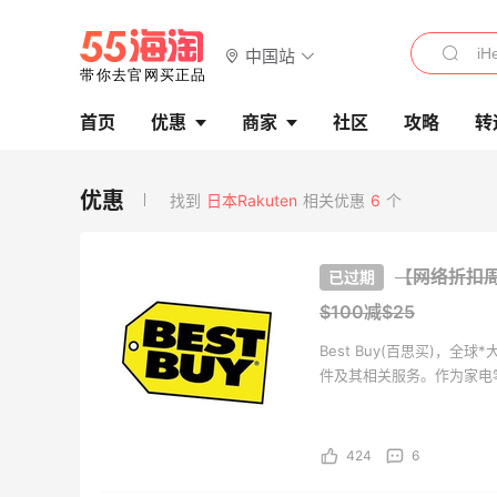
中国站
首页
优惠
商家
社区
攻略
转
找到
日本Rakuten
相关优惠
6
个
【网络折扣周】B
$100减$25
Best Buy(百思买)
件及其相关服务。作为家电
牌之一。从1983年开出了
424
6