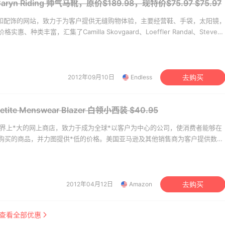
b
LN-CC
式 Caryn Riding 帅气马靴，原价$189.98，现特价$75.97
$75.97
鞋类和配饰的网站，致力于为客户提供无缝购物体验，主要经营鞋、手袋，太阳镜
种类丰富，汇集了Camilla Skovgaard、Loeffler Randal、Steve
 Minkoff等知名品牌，并且客户可同时或分别按照价格、款式、品牌与颜色搜索商
品。
2012年09月10日
Endless
去购买
Petite Menswear Blazer 白领小西装
$40.95
是世界上*大的网上商店，致力于成为全球*以客户为中心的公司，使消费者能够在
购买的商品，并力图提供*低的价格。美国亚马逊及其他销售商为客户提供数千
二手商品，如美容、健康及个人护理用品、珠宝和钟表、美食、体育及运动用
VD、电子和办公用品、婴幼儿用品、家居园艺用品等。
2012年04月12日
Amazon
去购买
查看全部优惠