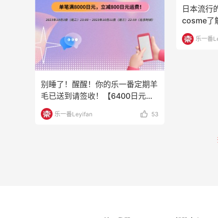
日本流行
cosme
价购买难
乐一番Le
别睡了！醒醒！你的乐一番定期羊
毛已送到请签收！【6400日元运
费优惠】⏰活动期间
乐一番Leyifan
53