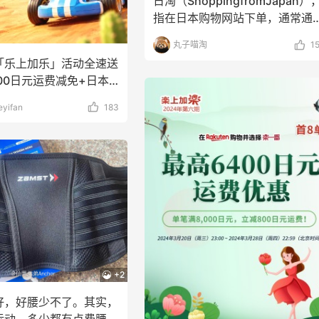
日淘（ShoppingfromJapan）
指在日本购物网站下单，通常通
转运公
丸子喵淘
1
「乐上加乐」活动全速送
00日元运费减免+日本
商城专属特
yifan
183
+2
好，好腰少不了。其实，