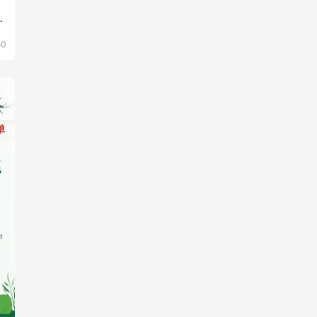
，
过
50