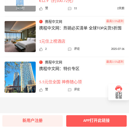
€12.9（约100.72元）
24小时
赞
11
2天前
最高3.5%返利
携程中文网
携程中文网：热销必买清单 全球TOP尖货5折囤
1元住上榜酒店
2
评论
2025-07-16
最高3.5%返利
携程中文网
携程中文网：特价专区
5.5元住全国 神券随心领
赞
评论
2025-05-08
返利
客服
新用户注册
APP打开此链接