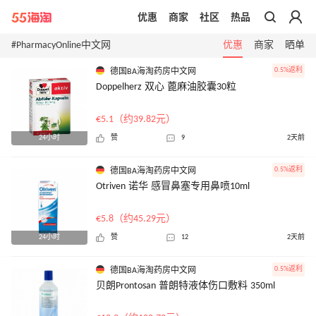
优惠
商家
社区
热品
带你去官网买正品
#PharmacyOnline中文网
优惠
商家
晒单
0.5%返利
德国BA海淘药房中文网
Doppelherz 双心 蓖麻油胶囊30粒
€5.1（约39.82元）
24小时
赞
9
2天前
0.5%返利
德国BA海淘药房中文网
Otriven 诺华 感冒鼻塞专用鼻喷10ml
€5.8（约45.29元）
24小时
赞
12
2天前
0.5%返利
德国BA海淘药房中文网
贝朗Prontosan 普朗特液体伤口敷料 350ml