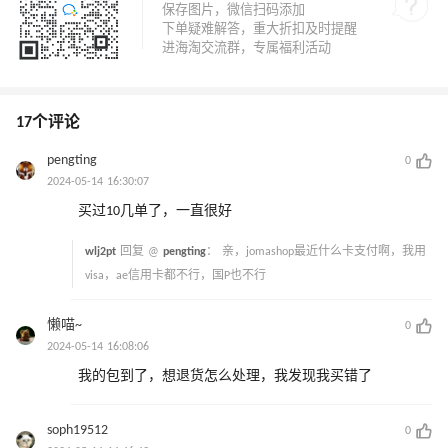
17个评论
pengting
0
2024-05-14 16:30:07
买过10几单了，一直很好
wlj2pt
回复 @
pengting
：
亲，jomashop最近什么卡支付啊，我用
visa，ae信用卡都不行，国P也不行
懒喵~
0
2024-05-14 16:08:06
我的包到了，想退货怎么处理，我发现我买错了
soph19512
0