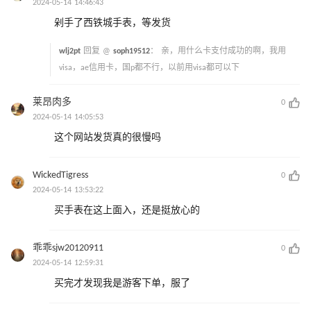
2024-05-14 14:46:43
剁手了西铁城手表，等发货
wlj2pt
回复 @
soph19512
：
亲，用什么卡支付成功的啊，我用
visa，ae信用卡，国p都不行，以前用visa都可以下
莱昂肉多
0
2024-05-14 14:05:53
这个网站发货真的很慢吗
WickedTigress
0
2024-05-14 13:53:22
买手表在这上面入，还是挺放心的
乖乖sjw20120911
0
2024-05-14 12:59:31
买完才发现我是游客下单，服了