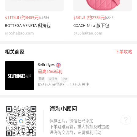
$1178.8 (约8459元)
$381.5 (约2738元)
$1684
$545
BOTTEGA VENETA 斜挎包
COACH Mira 腋下包
@55haitao.com
@55haitao.com
相关商家
下单攻略
Selfridges
最高10%返利
直邮
支付宝
中文
80.6万人获得返利 · 1.5万人关注
海淘小顾问