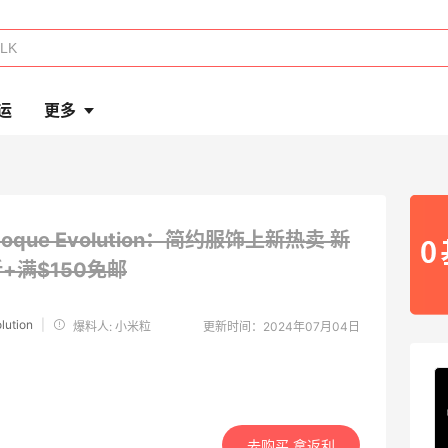
运
更多
poque Evolution：简约服饰上新热卖
新
+满$150免邮
lution
|
爆料人: 小米粒
更新时间：2024年07月04日
去购买 拿返利