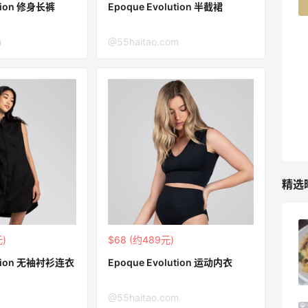
42人获得返利
ution 修身长裤
Epoque Evolution 半截裙
TIMEBEAM (US)
m
@55haitao.com
最高10%返利
286人获得返利
RFM Denim
6%返利
87人获得返利
精选
iherb打工人**三件套 | 内调外养篇！
元)
$68 (约489元)
ution 无袖衬衫连衣
Epoque Evolution 运动内衣
1
08月09日
@55haitao.com