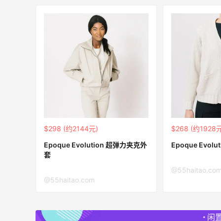
$298 (约2144元)
$268 (约1928
Epoque Evolution 超弹力夹克外
Epoque Evol
套
@55haitao.co
@55haitao.com