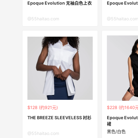
54人获得返利
Epoque Evolution 无袖白色上衣
Epoque Evol
Eileen Fisher
@55haitao.com
@55haitao.co
最高2%返利
5146人获得返利
Matte Collection
最高3%返利
510人获得返利
XHS姐妹太会省了！！iHerb这波操作直
$128 (约921元)
$228 (约1640
接6折拿下
THE BREEZE SLEEVELESS 衬衫
Epoque Evol
1
1
08月09日
裙
黑色/白色
@55haitao.com