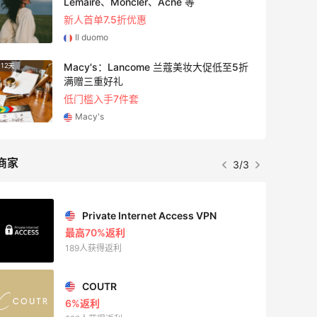
Lemaire、Moncler、Acne 等
新人首单7.5折优惠
Il duomo
Macy's：Lancome 兰蔻美妆大促低至5折
12天
5天
满赠三重好礼
低门槛入手7件套
Macy's
商家
3/3
Private Internet Access VPN
最高70%返利
189人获得返利
COUTR
6%返利