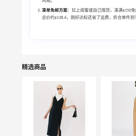
风格。
凑单免邮方案
：拉上闺蜜或自己囤货，凑满$150免邮门
总价约$138.6，刚好达标还省了运费，折合单件
【55专享】Bobbi Brown 美网：美妆礼
2天3小时
精选商品
遇！满$150立省$50
满赠正装橘子眼霜+精华唇蜜等好礼
Bobbi Brown
iHerb ：88全球好物节！选购日常保健、
1天9小时
健身补剂、护肤洗护等
无门槛7.5折
iHerb
Macy's：美妆精选10日闪促 低至5折+免
8天