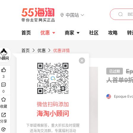
中国站
首页
优惠
商家
社区
攻略
转
首页
优惠
优惠详情
E
已过期
3
人首单9折
0
Epoque Evo
微信扫码添加
收藏
海淘小顾问
分享
下单疑难解答，重大折扣及时提醒
进海淘交流群，专属福利活动