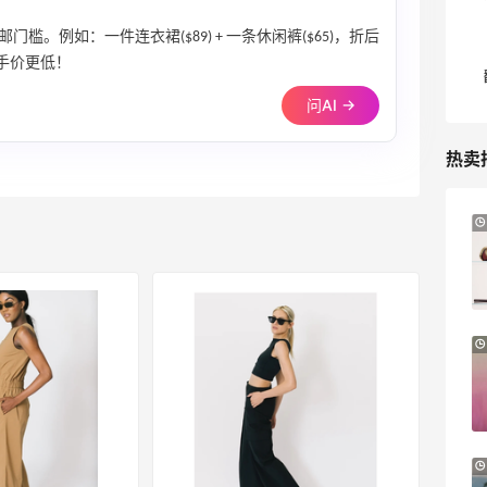
槛。例如：一件连衣裙($89) + 一条休闲裤($65)，折后
到手价更低！
问AI →
热卖
Suit Negozi：夏季大促！DVN 麂皮运动鞋
1天15小时
史低价2000元不到
SS26时尚大牌低至5.5折
Suit Negozi
Bloomingdales：时尚热卖！入手珑骧、
21小时
Tory Burch、拉夫劳伦等
每满$100返$25礼卡
Bloomingdales
BELK：美妆闪促！入手雅诗兰黛、
21小时