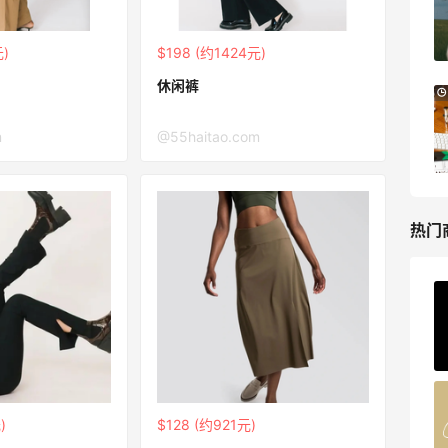
MAC、芭比布朗等
正价8折+部分送礼
元)
$198 (约1424元)
BELK
休闲裤
Columbia Sportswear：夏季大促！哥伦
3天21小时
比亚运动热卖
m
@55haitao.com
低至6折
Columbia Sportswear
热门
ERGO Baby
4%返利
62人获得返利
Belly Bandit
)
$128 (约921元)
4%返利