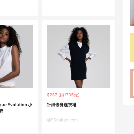
夏天续命水来了！山姆弱碱水+可乐联名
m
罐
2
08月09日
iHerb怎样凑单实付金额既能免关税又能
免邮？
1
08月09日
iHerb新人海淘必看｜50元免关税额度按
实付金额算
1
08月09日
$237 (约1705元)
 Evolution 小
针织修身连衣裙
衣
@55haitao.com
m