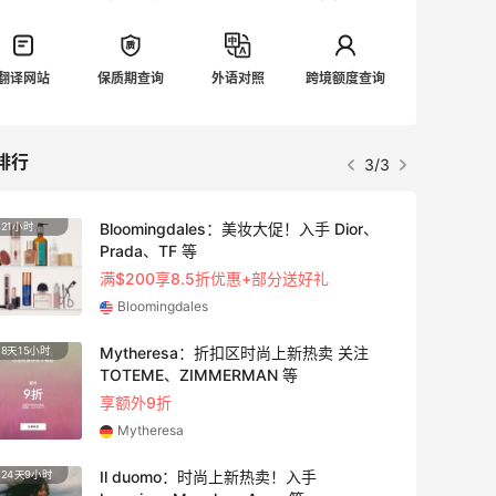
翻译网站
保质期查询
外语对照
跨境额度查询
排行
3/3
Bloomingdales：美妆大促！入手 Dior、
21小时
2天3小
Prada、TF 等
满$200享8.5折优惠+部分送好礼
Bloomingdales
Mytheresa：折扣区时尚上新热卖 关注
8天15小时
1天9小
TOTEME、ZIMMERMAN 等
享额外9折
Mytheresa
Il duomo：时尚上新热卖！入手
24天9小时
8天