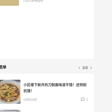
229人获得返利
晒单
3/5
小区楼下新开的刀削面味道不错！还特别
抗饿！
2
08月09日