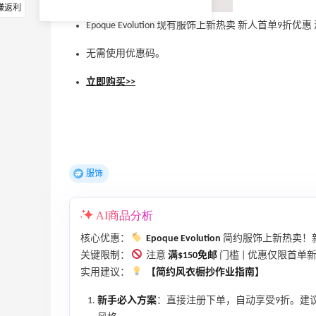
赚返利
Epoque Evolution 现有服饰上新热卖 新人首单9折优惠
无需使用优惠码。
立即购买>>
服饰
AI商品分析
核心优惠：
Epoque Evolution
简约服饰上新热卖！
关键限制：
注意
满$150免邮
门槛 | 优惠仅限首单新
实用建议：
【简约风衣橱抄作业指南】
新手必入方案
：直接注册下单，自动享受9折。建议