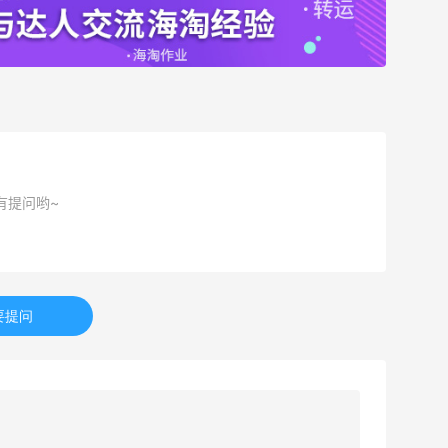
有提问哟~
要提问