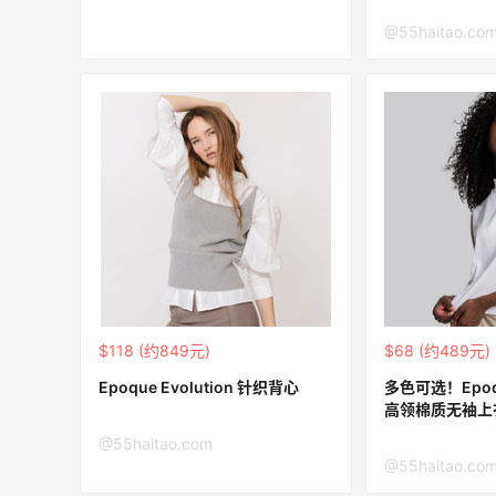
iherb购入鱼油镁片Q10三件套
@55haitao.co
2
1
08月09日
Quest蛋白棒 | 水果麦片味太好吃了！
1
1
08月09日
iHerb下单基础营养三件套
2
1
08月09日
$118 (约849元)
$68 (约489元)
Epoque Evolution 针织背心
多色可选！Epoque
高领棉质无袖上
@55haitao.com
@55haitao.co