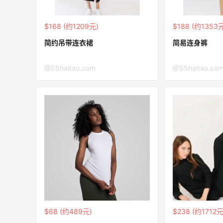
邮
关注兰蔻、雅诗兰黛等 每日更新
$168 (约1209元)
$188 (约1353
Macy's
简约吊带连衣裙
简易连身裤
折
Space NK UK：美妆护肤大促！入Lisa
5天
Eldridge、Hourglass、伊索等
@55haitao.com
@55haitao.co
新人首单享8折
Space NK UK
Mac Duggal
最高2%返利
6126人成功下单
Biōkreativ
$68 (约489元)
$238 (约1712元
30%返利