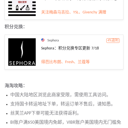
关注梅森马吉拉、YSL、Givenchy 满赠
积分兑换：
Sephora
4%返利
Sephora：积分兑换专区更新 7/18
得芭比布朗、Fresh、兰蔻等
海淘攻略：
中国大陆地区浏览此商家受限，需使用工具访问。
支持国卡转运地址下单，转运订单不售后，请知悉。
丝芙兰APP下单可能无法获得返利。
BI账户满$50美国境内免邮，VIBR账户美国境内无门槛免