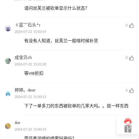
请问丝芙兰被砍单显示什么状态？
ゞ蓝︶石头ㄣ
0
2024-07-22 15:03:47
有没有人知道，丝芙兰一般啥时候补货
成宝贝ch
0
2024-07-22 15:01:20
等VIB折扣
婷婷。dear
0
2024-07-22 15:00:51
下了一单多刀的东西被砍单的几率大吗。。就一样东西
Jior
0
返利
2024-07-22 15:00:19
客服
雪花秀润燥的喷雾好用吗？