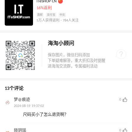
ITeSHOP CN
16%返利
直邮
支付宝
中文
5万人获得返利 · 784人关注
海淘小顾问
13个评论
梦@痕迹
0
2024-08-19 19:37:02
尺码买小了怎么退货啊？
晓玥瑶
0