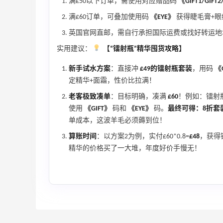
满£50以下订单，需使用对应赠品码
《GIFT1/GIFT2
6006人成功下单
满£60订单，可叠加使用码
《EYE》
获得睫毛膏+眼
英国官网直邮，需自行承担国际运费或找好转运地
Biōkreativ
30%返利
实用建议：
【“镭射瓶”精华囤货攻略】
53人获得返利
新手试水方案
：直接冲
£49的镭射瓶套装
，用码
《
定精华+面霜，性价比拉满！
Eileen Fisher
最高2%返利
老客极致凑单
：目标明确，凑满
£60
！例如：镭射瓶套
5130人获得返利
使用
《GIFT》
码和
《EYE》
码。
最终可得：8折套装
单成本，这波羊毛必须薅到位！
Matte Collection
算账时间
：以方案2为例，实付£60*0.8=
£48
，获得
最高3%返利
精华的价格买了一大堆，年度好价手慢无！
510人获得返利