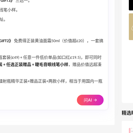
/GIFT3》
三选一。
62人获得返利
线笔小样。
址。
Belly Bandit
4%返利
42人获得返利
GIFT2》
免费得正装黄油面霜50ml（价值超£20），一套搞
TIMEBEAM (US)
最高10%返利
装(£49) + 任意一件低价单品(如口红£19.5)，即可同时
282人获得返利
 + 任选正装赠品 + 睫毛膏眼线笔小样
，赠品价值远超凑
RFM Denim
镭射瓶精华正装+赠品正装+两款小样，相当于用国内一瓶
6%返利
85人获得返利
问AI →
精选