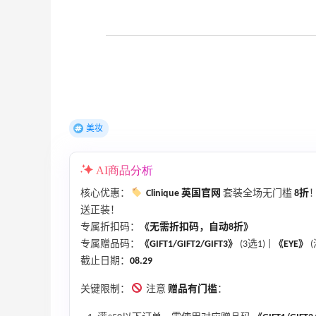
家、Toteme、西太后等
低至5折
Eraldo
上
Bloomingdales：时尚热卖！入手珑骧、
3天23小时
Tory Burch、拉夫劳伦等
每满$100返$25礼卡
Bloomingdales
美妆
23小时
Maje US：限时闪促！入手明星同款服饰
AI商品分析
精选低至2折
Maje US
核心优惠：
Clinique 英国官网
套装全场无门槛
8折
送正装！
专属折扣码：
《无需折扣码，自动8折》
专属赠品码：
《GIFT1/GIFT2/GIFT3》
(3选1) |
《EYE》
(
截止日期：
08.29
关键限制：
注意
赠品有门槛
：
Mac Duggal
最高2%返利