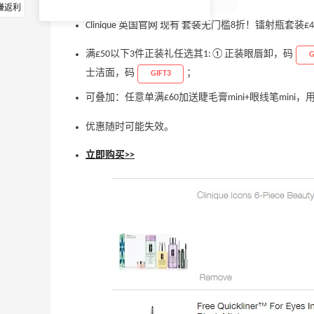
赚返利
Clinique 英国官网 现有 套装无门槛8折！镭射瓶套装£
满£50以下3件正装礼任选其1:①正装眼唇卸，码
G
士洁面，码
；
GIFT3
可叠加：任意单满£60加送睫毛膏mini+眼线笔mini，
优惠随时可能失效。
立即购买>>