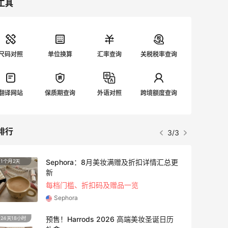
工具
尺码对照
单位换算
汇率查询
关税税率查询
翻译网站
保质期查询
外语对照
跨境额度查询
排行
3/3
Sephora：8月美妆满赠及折扣详情汇总更
1个月2天
4天11
新
每档门槛、折扣码及赠品一览
Sephora
预售！Harrods 2026 高端美妆圣诞日历
24天18小时
10天1