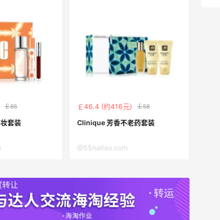
￡46.4 (约416元)
￡65
￡58
氛彩妆套装
Clinique 芳香不老药套装
m
@55haitao.com