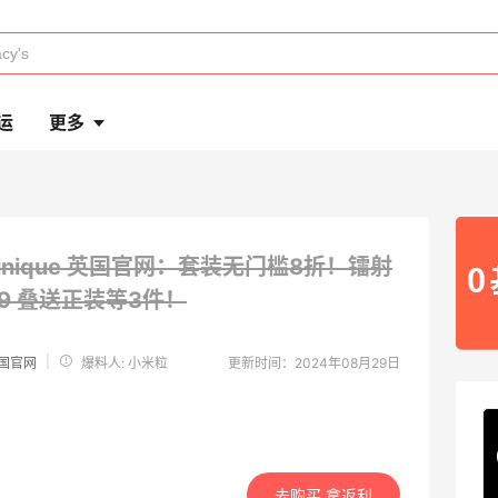
运
更多
linique 英国官网：套装无门槛8折！镭射
9
叠送正装等3件！
|
 英国官网
爆料人: 小米粒
更新时间：2024年08月29日
去购买 拿返利