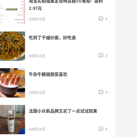
淘宝买柏瑞美定妆喷雾跳55海淘！返利
2.91元
3
08月05日
吃到了干煸炒面，好吃诶
3
08月05日
牛杂牛腩锅我很喜欢
4
08月05日
法国小众新品牌又买了一点试试效果
4
08月04日