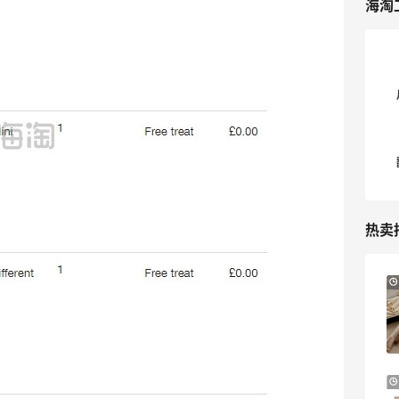
海淘
热卖
23小时
Sandro us：限时闪促！法式美衣精选
低至2折 千鸟格连衣裙$95
Sandro us
LN-CC：限时大促！入手 Ganni、Acne、
5天11小时