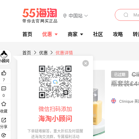
中国站
首页
优惠
商家
社区
攻略
转
首页
优惠
优惠详情
C
已过期
7
瓶套装£4
0
Clinique
微信扫码添加
收藏
海淘小顾问
分享
下单疑难解答，重大折扣及时提醒
进海淘交流群，专属福利活动