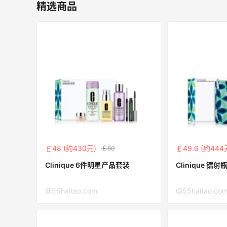
碳水快乐｜童年回忆李先生牛肉面🍜
精选商品
3
3
08月06日
户外运动防-晒｜蜜丝婷开挂摇摇乐实测
🏃
3
1
08月06日
Evelom卸妆膏--卸妆膏中的“爱马仕”
￡48 (约430元)
￡49.6 (约444
￡60
3
3
08月05日
Clinique 6件明星产品套装
Cliniq
！
FWRD黑五2026海淘奢侈品折扣力度大
@55haitao.com
@55haitao.co
吗？
3
3
08月05日