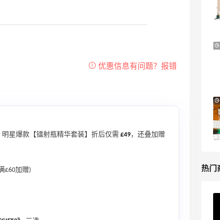
西太后等
低至4折+额外8折
LN-CC
iHerb ：88全球好物节！选购日常保健、
4天11小时
健身补剂、护肤洗护等
无门槛7.5折
iHerb
Antonioli：时尚上新热卖 关注 ACNE
8天11小时
STUDIOS、GUCCI 等
新客首单享8折
！明星爆款【镭射瓶精华套装】折后仅需
£49
，还叠加赠
Antonioli
热门
满£60加赠)
ERGO Baby
4%返利