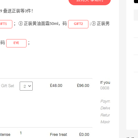
49 叠送正装等3件！
；②正装黄油面霜50ml，码
;③正装男
IFT1
GIFT2
用码
；
EYE