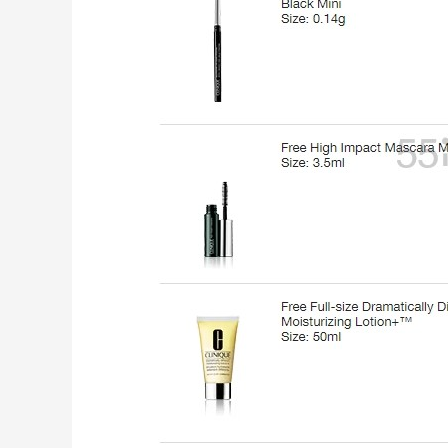
更
adidas HK：精选正价产品促销！入球
4天11小时
衣、金属银跆拳道鞋等
2件8折 叠加满HK$1800-100
adidas HK
Eraldo：折扣区服饰鞋包清仓 选购巴黎世
10天11小时