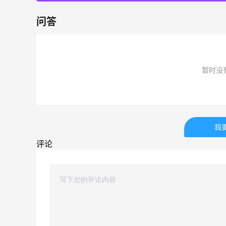
问答
暂时没
我
评论