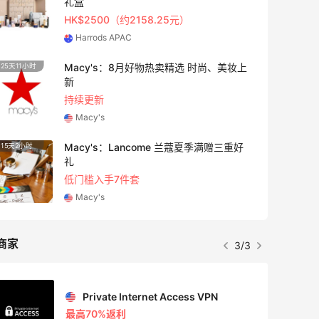
礼盒
HK$2500（约2158.25元）
Harrods APAC
Macy's：8月好物热卖精选 时尚、美妆上
25天11小时
3天23
新
持续更新
Macy's
Macy's：Lancome 兰蔻夏季满赠三重好
15天2小时
23小时
礼
低门槛入手7件套
Macy's
商家
3/3
Private Internet Access VPN
最高70%返利