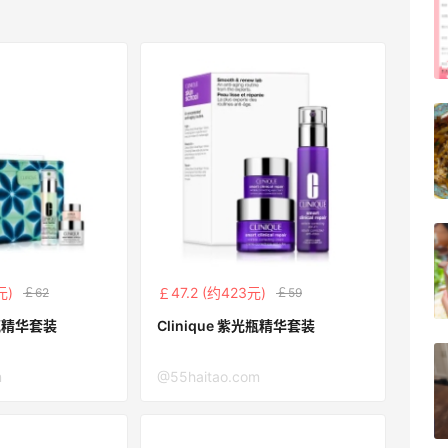
FWRD美网2026黑五海淘活动什么时候
开始？
3
08月05日
【黑五海淘攻略】Bobbi Brown黑五
2026海淘折扣预测！
1
08月05日
柏瑞美黑瓶和白瓶哪个好用？混油皮选了
黑瓶
元)
￡47.2 (约423元)
￡62
￡59
3
08月05日
ue 镭射瓶精华套装
Clinique 紫光瓶精华套装
兰蔻粉金管新色212哪个网站可以海淘？
m
@55haitao.com
在线等！
2
08月05日