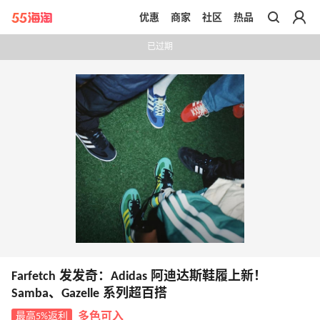
优惠
商家
社区
热品
带你去官网买正品
已过期
Farfetch 发发奇：Adidas 阿迪达斯鞋履上新！
Samba、Gazelle 系列超百搭
最高5%返利
多色可入