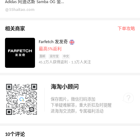
Adidas 阿迪达斯 Samba OG 金属紫配色运动鞋
@55haitao.com
相关商家
下单攻略
Farfetch 发发奇
最高5%返利
直邮
支付宝
中文
45.2万人获得返利 · 1.3万人关注
海淘小顾问
10个评论