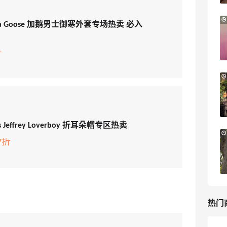
【55专享】Base Blu：时尚上新热卖 关注
3天14小时
nada Goose 加鹅男士御寒外套专场热卖 必入
PRADA、LOEWE、加拿大鹅等
享9折优惠
折
Base Blu
Columbia Sportswear：夏季大促！哥伦
6天2小时
比亚运动热卖
低至6折
Columbia Sportswear
es Jeffrey Loverboy 折耳朵帽专区热卖
Bloomingdales：美妆大促！入手 Dior、
3天2小时
7折
Prada、TF 等
满$200享8.5折优惠+部分送好礼
Bloomingdales
热门