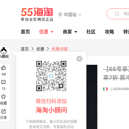
中国站
首页
优惠
商家
社区
攻略
转
首页
优惠
优惠详情
【55专享
48
享7折
首冲
15
LUISAVIA
微信扫码添加
收藏
海淘小顾问
分享
下单疑难解答，重大折扣及时提醒
进海淘交流群，专属福利活动