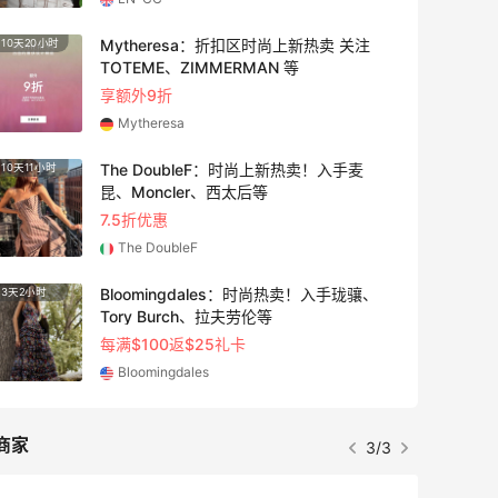
Mytheresa：折扣区时尚上新热卖 关注
10天20小时
4天8小
TOTEME、ZIMMERMAN 等
享额外9折
Mytheresa
The DoubleF：时尚上新热卖！入手麦
10天11小时
2天14
昆、Moncler、西太后等
7.5折优惠
The DoubleF
Bloomingdales：时尚热卖！入手珑骧、
3天2小时
2小时
Tory Burch、拉夫劳伦等
每满$100返$25礼卡
Bloomingdales
商家
3/3