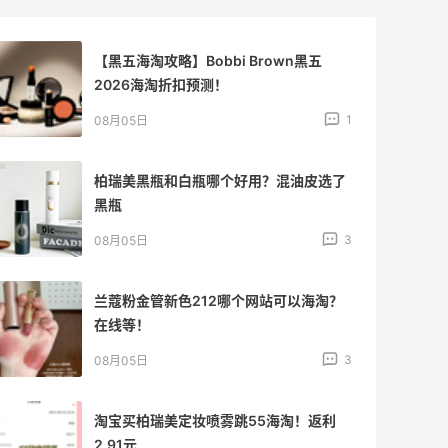
【黑五海淘攻略】Bobbi Brown黑五
2026海淘折扣预测！
1
08月05日
柏瑞美黑瓶和白瓶哪个好用？混油皮选了
黑瓶
3
08月05日
兰蔻粉金管新色212哪个网站可以海淘？
在线等！
3
08月05日
淘宝买柏瑞美定妆喷雾跳55海淘！返利
2.91元