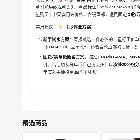
单可能导致返利丢失 | 单品标注“- xx % At Checkout
3
3
08月06日
量购买 | 中国澳门站价格，含税直邮，运费固定
31欧
实用建议：
【抄作业方案】
新手试水方案
：直接挑选一件心仪的非星标正价单品（如
《HAITAO30》
立享7折，体验含税直邮的便捷，到
囤货/凑单极致省方案
：瞄准
Canada Goose、Max 
价。若与朋友拼单或自己购买多件以
凑够2000积
年度入手硬核单品的好时机！
精选商品