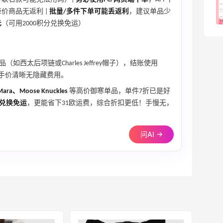
”的降价商品无返利 |
批量/多件下单可能丢返利
，建议单品少
3
08月05日
元
（可用2000积分兑换免运）
西太后项链或Charles Jeffrey帽子），结账使用
手价清晰无隐藏费用。
Mara、Moose Knuckles
等高价御寒单品，单件7折已是好
分兑换免运
，更能省下31欧运费，综合折扣更低！手慢无，
问AI →