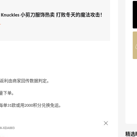
ERGO Baby
ose Knuckles 小剪刀服饰热卖 打败冬天的魔法攻击！
4%返利
62人获得返利
折
Belly Bandit
4%返利
42人获得返利
TIMEBEAM (US)
最高10%返利
无返利，返利由商家回传数据判定。
282人获得返利
量下单。
RFM Denim
31欧或用2000积分兑换免运。
6%返利
85人获得返利
精选