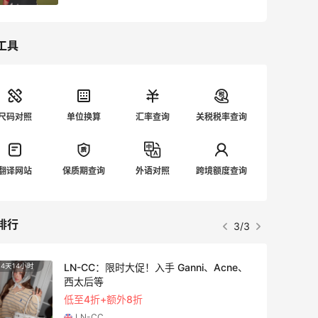
工具
尺码对照
单位换算
汇率查询
关税税率查询
翻译网站
保质期查询
外语对照
跨境额度查询
排行
3/3
LN-CC：限时大促！入手 Ganni、Acne、
4天14小时
3天14
西太后等
低至4折+额外8折
LN-CC