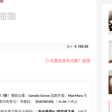
户外运动防-晒｜蜜丝婷开挂摇摇乐实测
🏃
2
08月06日
Evelom卸妆膏--卸妆膏中的“爱马仕”
4
08月05日
FWRD黑五2026海淘奢侈品折扣力度大
吗？
3
08月05日
享
7折
！爆款云集：
Canada Goose
加鹅外套、
Max Mara
大
等均有参与！专属码：
《HAITAO30》
|
11.04
17点止
FWRD美网2026黑五海淘活动什么时候
开始？
/联名款可能无法用码）|
务必使用PC/网页端下单
，APP下