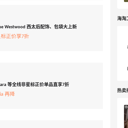
海淘
ienne Westwood 西太后配饰、包袋大上新
星标正价享7折
ax Mara 等全线非星标正价单品直享7折
热卖
ria 再降
2小时
Sandro us：限时闪促！法式美衣精选
低至2折 千鸟格连衣裙$95
Sandro us