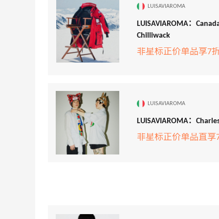
LUISAVIAROMA
【55专享】Bobbi Brown 美网：美妆礼
4天8小时
LUISAVIAROMA：Ca
遇！满$150立省$50
Chilliwack
满赠正装橘子眼霜+精华唇蜜等好礼
非星标正价单品享7
Bobbi Brown
Diesel Europe：折扣区上新热卖！入手包
2天14小时
袋、服饰、鞋履等
低至5折
LUISAVIAROMA
Diesel Europe
LUISAVIAROMA：Charl
2小时
Maje US：限时闪促！入手明星同款服饰
非星标正价单品直享
精选低至2折
Maje US