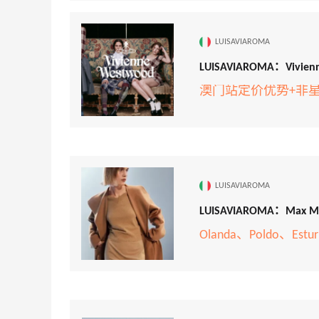
LUISAVIAROMA
LUISAVIAROMA：Viv
澳门站定价优势+非
LUISAVIAROMA
LUISAVIAROMA：M
Olanda、Poldo、Estu
、
adidas HK：精选正价产品促销！入球
3天14小时
衣、金属银跆拳道鞋等
2件8折 叠加满HK$1800-100
adidas HK