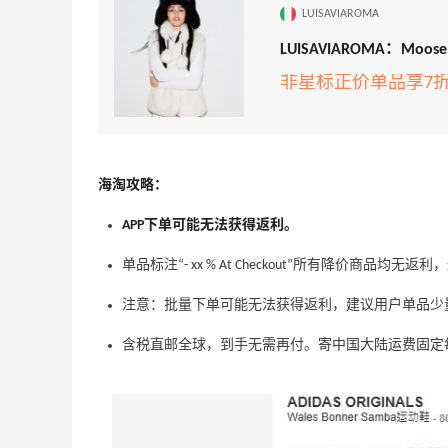
LUISAVIAROMA
Mac Duggal
最高2%返利
LUISAVIAROMA：Mo
6019人成功下单
非星标正价单品享7
Biōkreativ
30%返利
54人获得返利
海淘攻略：
APP下单可能无法获得返利。
Eileen Fisher
最高2%返利
单品标注“- xx % At Checkout”所有降价商品均
5134人获得返利
注意：批量下单可能无法获得返利，建议用户单品少
Matte Collection
含税直邮全球，到手无需再付。寄中国大陆运费固定每单
最高3%返利
510人获得返利