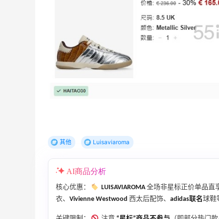
海
秋天的第1杯安排上｜库迪生椰拿铁叠55
海淘返利
1
1
08月07日
开奖｜社区7月常规主题活动名单公布
1
2
08月06日
其他
Luisaviaroma
Bobbi Brown美网2026黑五海淘活动什
么时候开始？
AI商品分析
3
3
08月06日
核心优惠：
LUISAVIAROMA
全场非星标正价单品直
衣、
Vivienne Westwood
西太后配饰、
adidas联名
球鞋
碳水快乐｜童年回忆李先生牛肉面🍜
关键限制：
注意
“星标”商品不参与
（即部分热门款