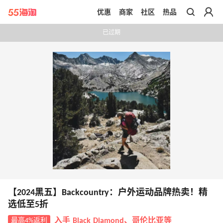
优惠
商家
社区
热品
带你去官网买正品
已过期
【2024黑五】Backcountry：户外运动品牌热卖！精
选低至5折
最高4%返利
入手 Black Diamond、哥伦比亚等