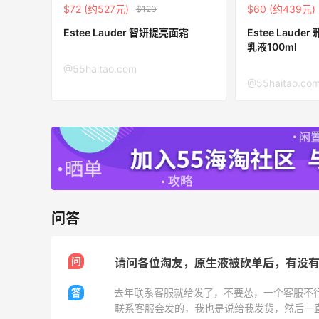
$72 (约527元)
$60 (约439元)
$120
30%返利
54人获得返利
Estee Lauder 智妍提亮面霜
Estee Laud
乳液100ml
Eileen Fisher
@55haitao.com
最高2%返利
@55haitao.co
5142人获得返利
Matte Collection
最高3%返利
510人获得返利
问答
问
请问各位淘友，原生液被砍单后，有没
面
淘宝买维达抽纸，给家里囤点货！
答
去年联系客服就给发了，不要怂，一个客服不
2
0
08月08日