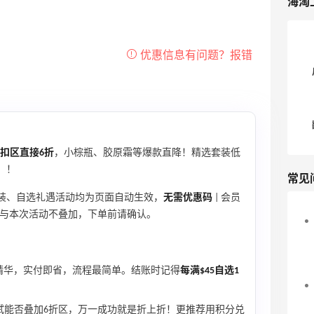
海淘
扣区直接6折
，小棕瓶、胶原霜等爆款直降！精选套装低
0】
！
常见
套装、自选礼遇活动均为页面自动生效，
无需优惠码
| 会员
与本次活动不叠加，下单前请确认。
精华，实付即省，流程最简单。结账时记得
每满$45自选1
试能否叠加6折区，万一成功就是折上折！更推荐用积分兑