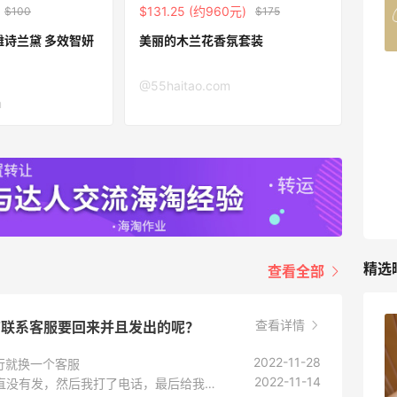
$131.25 (约960元)
$100
$175
4%返利
42人获得返利
er 雅诗兰黛 多效智妍
美丽的木兰花香氛套装
TIMEBEAM (US)
@55haitao.com
最高10%返利
m
285人获得返利
RFM Denim
6%返利
86人获得返利
精选
查看全部
查看详情
有联系客服要回来并且发出的呢？
苦巧咸酪碎银子 | 喜茶最夯的一杯️
2022-11-28
行就换一个客服
2022-11-14
联系客服会发的，我也是说给我发货，然后一直没有发，然后我打了电话，最后给我换成了几样东西让我选一个，我选了一个白金的面霜，还赚了很多。可以询问下客服
1
08月08日