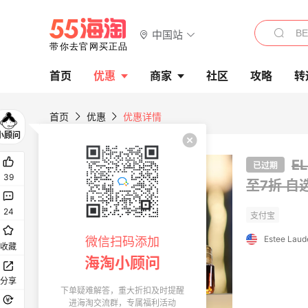
中国站
首页
优惠
商家
社区
攻略
转
首页
优惠
优惠详情
E
已过期
39
至7折
自
24
Estee Laud
微信扫码添加
收藏
海淘小顾问
分享
下单疑难解答，重大折扣及时提醒
进海淘交流群，专属福利活动