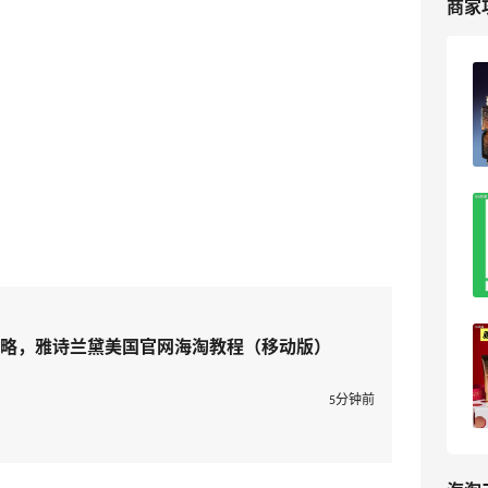
商家
海淘雅诗兰黛收到带中文标签的？别慌！
4
海淘爱问
离大谱！差点以为雅诗兰黛给我漏发
货……
2
可爱到冒泡泡
必看！雅诗兰黛2025黑五海淘凑单攻
略，雅诗兰黛美国官网海淘教程（移动版）
略！
5分钟前
xiaomodel
19