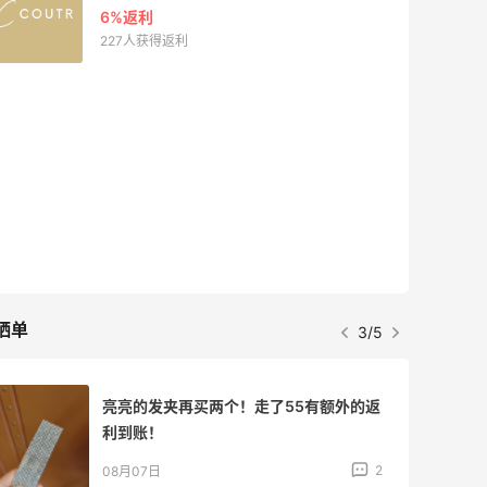
6%返利
227人获得返利
晒单
3/5
亮亮的发夹再买两个！走了55有额外的返
利到账！
2
08月07日