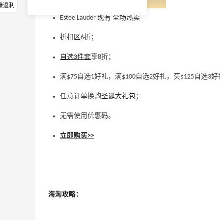
赚返利
Estee Lauder 现有 全场热卖
折扣区
6折；
自选3件套
享8折；
满$75自选1好礼，满$100自选2好礼，买$125自选3
任意订单换购
圣诞大礼包
；
无需使用优惠码。
立即购买>>
海淘攻略：