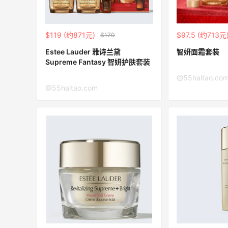
Macy's：返校季大促 精选童装热卖 部分
4天22小时
尺码成人可穿
低至5折
$119 (约871元)
$97.5 (约713元
$170
Macy's
Estee Lauder 雅诗兰黛
智妍面霜套装
Supreme Fantasy 智妍护肤套装
、
Space NK UK：美妆护肤大促！入Lisa
5天22小时
Eldridge、Hourglass、伊索等
@55haitao.co
@55haitao.com
新人首单享8折
Space NK UK
Mac Duggal
最高2%返利
6074人成功下单
Biōkreativ