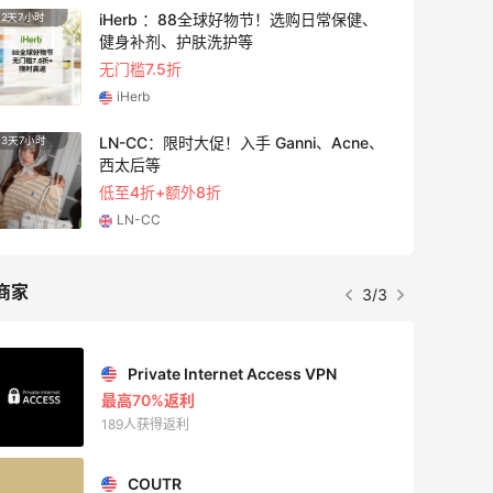
iHerb ：88全球好物节！选购日常保健、
2天7小时
4天22
健身补剂、护肤洗护等
无门槛7.5折
iHerb
LN-CC：限时大促！入手 Ganni、Acne、
3天7小时
5天22
西太后等
低至4折+额外8折
LN-CC
商家
3/3
Private Internet Access VPN
最高70%返利
189人获得返利
COUTR