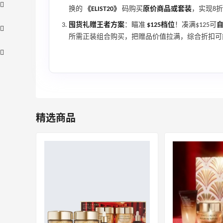
换的
《ELIST20》
码购买
原价商品或套装
，实现8
囤货礼赠王者方案
：瞄准
$125档位
！凑满$125可
所需正装组合购买，把赠品价值拉满，综合折扣可
精选商品
折
【55专享】Bobbi Brown 美网：美妆礼
3天1小时
遇！满$150立省$50
满赠正装橘子眼霜+精华唇蜜等好礼
Bobbi Brown
Bloomingdales：时尚热卖！入手珑骧、
1天19小时
Tory Burch、拉夫劳伦等
每满$100返$25礼卡
Bloomingdales