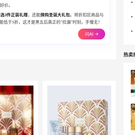
折好价。
自选3件正装礼赠
，还能
换购圣诞大礼包
。将折扣区商品与
能低于5折，这才是黑五后真正的“捡漏”时刻，手慢无！
问AI →
热卖
Suit Negozi：夏季大促！DVN 麂皮运动鞋
2天13小时
史低价2000元不到
SS26时尚大牌低至5.5折
Suit Negozi
Columbia Sportswear：夏季大促！哥伦
4天19小时
比亚运动热卖
低至6折
Columbia Sportswear