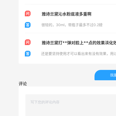
闪购买李若桃酸奶，2杯很划算！！
问
雅诗兰黛沁水粉底液多重啊
答
很轻的，30ml，带瓶子最多不过0.2磅
1
1
08月08日
问
雅诗兰黛打**弹对脸上**点的效果淡化
s
高端面霜欧米达钻石面霜购入
答
还是要坚持使用才可以看出来有没有效果，用
1
1
08月08日
美团买黄式壹品汇芋圆，好吃不贵！！
我
评论
1
0
08月08日