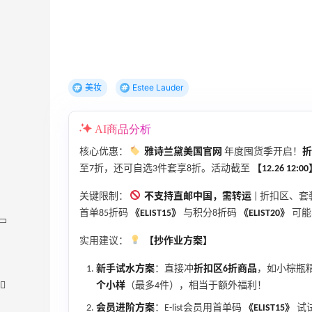
美妆
Estee Lauder
AI商品分析
核心优惠：
雅诗兰黛美国官网
年度囤货季开启！
折
至7折，还可自选3件套享8折。活动截至
【12.26 12:0
关键限制：
不支持直邮中国，需转运
| 折扣区、
首单85折码
《ELIST15》
与积分8折码
《ELIST20》
可能
实用建议：
【抄作业方案】
新手试水方案
：直接冲
折扣区6折商品
，如小棕瓶
个小样
（最多4件），相当于额外福利！
会员进阶方案
：E-list会员用首单码
《ELIST15》
试