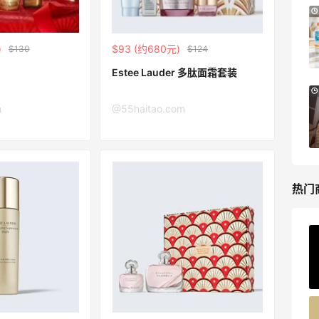
Bloomingdales：美妆大促！入手 Dior、
1天19小时
Prada、TF 等
满$200享8.5折优惠+部分送好礼
)
$93 (约680元)
$130
$124
Bloomingdales
Estee Lauder 多肽面霜套装
Mytheresa：折扣区时尚上新热卖 关注
9天13小时
TOTEME、ZIMMERMAN 等
m
@55haitao.com
享额外9折
Mytheresa
热门
ERGO Baby
4%返利
62人获得返利
Belly Bandit