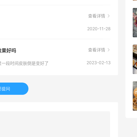
深夜美食，打卡自贡小烧烤
查看详情
2020-11-28
1
08月08日
查看详情
效果好吗
iHerb8月第一单！日常补给囤起来
2023-02-13
过一段时间皮肤倒是变好了
1
08月08日
京东买戴维贝拉连衣裙，融合中式风很好
要提问
看！
1
08月08日