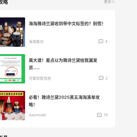
攻略
更多＞
海淘雅诗兰黛收到带中文标签的？别慌！
4
海淘爱问
离大谱！差点以为雅诗兰黛给我漏发
货……
2
可爱到冒泡泡
必看！雅诗兰黛2025黑五海淘凑单攻
略！
xiaomodel
19