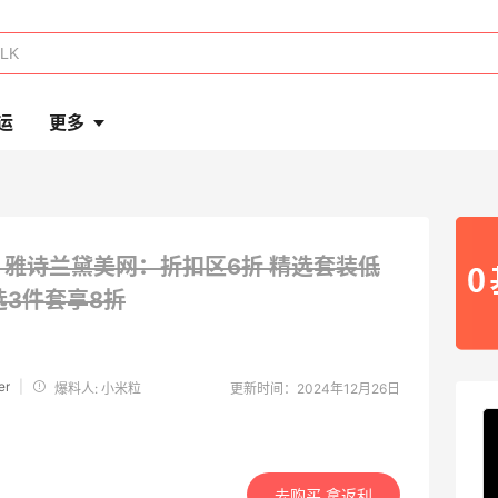
运
更多
L 雅诗兰黛美网：折扣区6折 精选套装低
选3件套享8折
er
|
爆料人: 小米粒
更新时间：2024年12月26日
去购买 拿返利