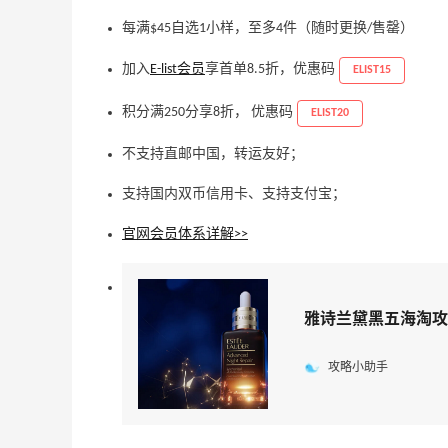
每满$45自选1小样，至多4件（随时更换/售罄）
加入
E-list会员
享首单8.5折，优惠码
ELIST15
积分满250分享8折， 优惠码
ELIST20
不支持直邮中国，转运友好；
支持国内双币信用卡、支持支付宝；
官网
会员体系详解>>
雅诗兰黛黑五海淘攻
攻略小助手