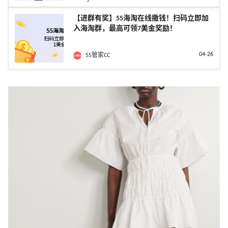
【进群有奖】55海淘在线撒钱！扫码立即加
入海淘群，最高可领7美金奖励！
04-26
55管家CC