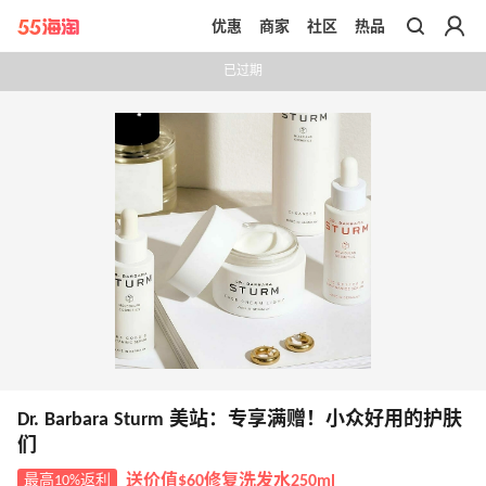
优惠
商家
社区
热品
带你去官网买正品
已过期
Dr. Barbara Sturm 美站：专享满赠！小众好用的护肤
们
最高10%返利
送价值$60修复洗发水250ml