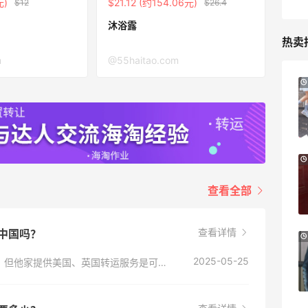
元)
$21.12 (约154.06元)
$12
$26.4
沐浴露
热卖
m
@55haitao.com
LN-CC：限时大促！入手 Ganni、Acne、
5天1小时
西太后等
低至4折+额外8折
LN-CC
iHerb ：88全球好物节！选购日常保健、
4天1小时
健身补剂、护肤洗护等
查看全部
无门槛7.5折
iHerb
查看详情
邮中国吗？
Sephora：8月美妆满赠及折扣详情汇总更
1个月2天
新
2025-05-25
Wild Cosmetics英国官网家是不能直邮中国的，但他家提供美国、英国转运服务是可以转运国内的
每档门槛、折扣码及赠品一览
Sephora