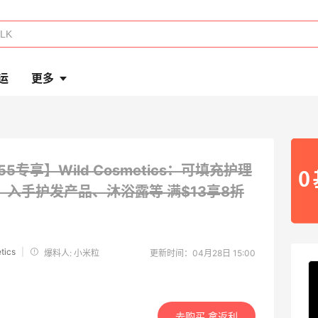
运
更多
55专享】Wild Cosmetics：可填充护理
！入手护发产品、沐浴露等
满$13享8折
tics
|
爆料人: 小米粒
更新时间：04月28日 15:00
去购买 拿返利