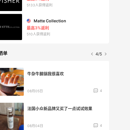
5133人获得返利
Matte Collection
最高3%返利
510人获得返利
晒单
4/5
牛杂牛腩锅我很喜欢
4
08月05日
法国小众新品牌又买了一点试试效果
4
08月04日