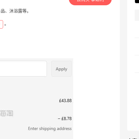
护发产品、沐浴露等。
。
D