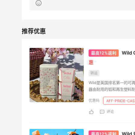
282人获得返利
RFM Denim
6%返利
85人获得返利
Wil
最高12%返利
惠
转运
Evelom卸妆膏--卸妆膏中的“爱马仕”
Wild是英国排名第一的
器由耐用的铝和再生塑料制
1
4
08月05日
生物降解，使其成为世界
AFF-PRIDE-CA
突破个人护理类别的可持
评论
FWRD黑五2026海淘奢侈品折扣力度大
吗？
1
3
08月05日
Wild
最高12%返利