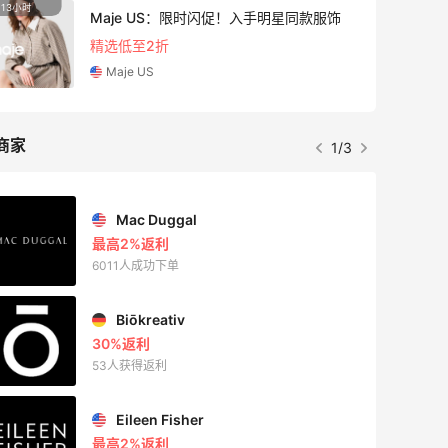
13小时
Maje US：限时闪促！入手明星同款服饰
精选低至2折
Maje US
商家
1/3
Mac Duggal
最高2%返利
6011人成功下单
Biōkreativ
30%返利
53人获得返利
Eileen Fisher
最高2%返利