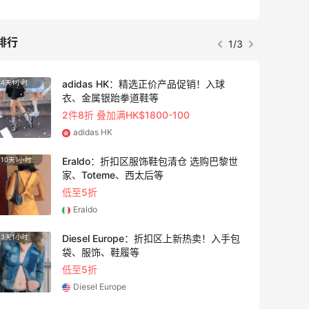
排行
1/3
adidas HK：精选正价产品促销！入球
4天1小时
衣、金属银跆拳道鞋等
2件8折 叠加满HK$1800-100
adidas HK
Eraldo：折扣区服饰鞋包清仓 选购巴黎世
10天1小时
家、Toteme、西太后等
低至5折
Eraldo
Diesel Europe：折扣区上新热卖！入手包
3天1小时
袋、服饰、鞋履等
低至5折
Diesel Europe