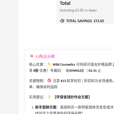
AI商品分析
核心优惠：
Wild Cosmetics
可持续可填充护理品牌上
享
8折
优惠！专属码：
《55HWILD》
|
03.31
止
关键限制：
注意
$13
起享折扣 | 折扣码为全场通用
单，确保返利追踪
实用建议：
【环保省钱抄作业方案】
新手尝鲜方案
：直接购买一款明星固体洗发皂或沐浴露
体验这个风靡海外的环保品牌！