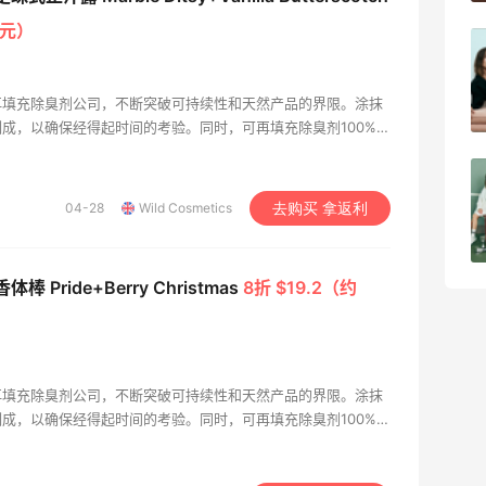
37元）
淘宝买柏瑞美定妆喷雾跳55海淘！返利
2.91元
可再填充除臭剂公司，不断突破可持续性和天然产品的界限。涂抹
4
08月05日
成，以确保经得起时间的考验。同时，可再填充除臭剂100%可
上第一款零塑料除臭剂补充装。这是一款真正创新的产品，旨在
续性界限。
吃到了干煸炒面，好吃诶
04-28
Wild Cosmetics
去购买 拿返利
4
08月05日
 香体棒 Pride+Berry Christmas
8折 $19.2（约
可再填充除臭剂公司，不断突破可持续性和天然产品的界限。涂抹
成，以确保经得起时间的考验。同时，可再填充除臭剂100%可
上第一款零塑料除臭剂补充装。这是一款真正创新的产品，旨在
续性界限。