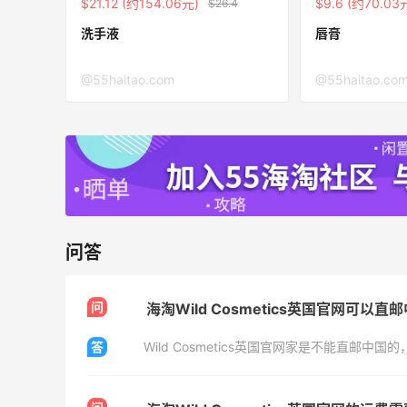
$21.12 (约154.06元)
$9.6 (约70.03
$26.4
洗手液
唇膏
@55haitao.com
@55haitao.co
13小时
Sandro us：限时闪促！法式美衣精选
低至2折 千鸟格连衣裙$95
Sandro us
【55专享】Base Blu：时尚上新热卖 关注
4天1小时
PRADA、LOEWE、加拿大鹅等
问答
享9折优惠
Base Blu
问
海淘Wild Cosmetics英国官网可以直
包
Bloomingdales：时尚热卖！入手珑骧、
3天13小时
Tory Burch、拉夫劳伦等
答
每满$100返$25礼卡
Bloomingdales