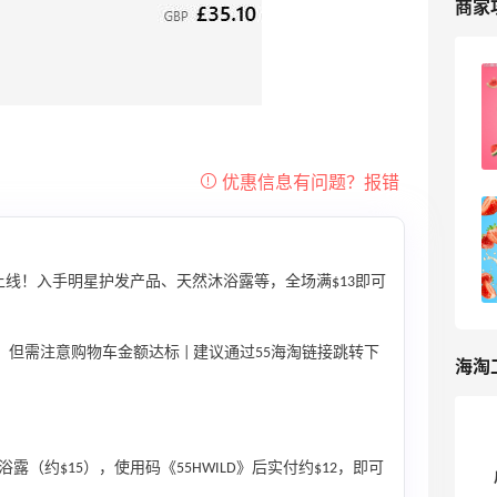
商家
Wild Cosmetics香氛网站！海淘初体验
从注册开始！
7
可爱到冒泡泡
Wild Cosmetics英国官网海淘攻略，
Wild Cosmetics英国官网最新海淘教程
线！入手明星护发产品、天然沐浴露等，全场满$13即可
4
我爱写攻略
，但需注意购物车金额达标 | 建议通过55海淘链接跳转下
海淘
（约$15），使用码《55HWILD》后实付约$12，即可