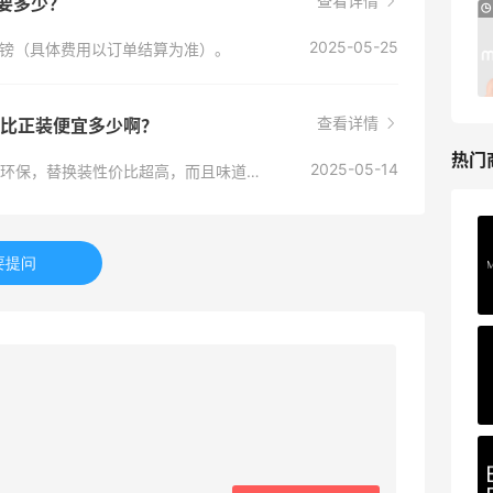
查看详情
需要多少？
预售！Harrods 2026 高端美妆圣诞日历
24天8小时
礼盒
2025-05-25
英镑（具体费用以订单结算为准）。
HK$2500（约2158.25元）
Harrods APAC
查看详情
替换装比正装便宜多少啊？
热门
2025-05-14
替换装一般能便宜 30% - 50% 左右！它家主打环保，替换装性价比超高，而且味道和正装一模一样，用完直接换内芯，省钱又方便。
Private Internet Access VPN
要提问
最高70%返利
185人获得返利
COUTR
6%返利
227人获得返利