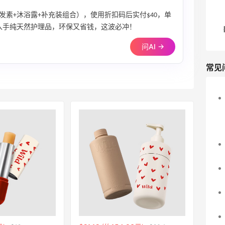
护发素+沐浴露+补充装组合），使用折扣码后实付$40，单
格入手纯天然护理品，环保又省钱，这波必冲！
问AI →
常见