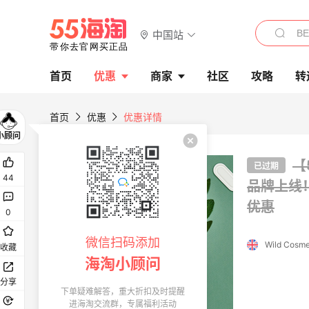
中国站
首页
优惠
商家
社区
攻略
转
首页
优惠
优惠详情
【
已过期
44
品牌上线
优惠
0
微信扫码添加
Wild Cosme
收藏
海淘小顾问
分享
下单疑难解答，重大折扣及时提醒
进海淘交流群，专属福利活动