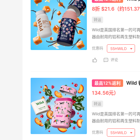
8折 $21.6（约151.
FWRD美网2026黑五海淘活动什么时候
转运
开始？
Wild是英国排名第一的
3
3
08月05日
器由耐用的铝和再生塑料制
生物降解，使其成为世界
55HWILD
突破个人护理类别的可持
【黑五海淘攻略】Bobbi Brown黑五
2026海淘折扣预测！
评论
2
1
08月05日
Wild
最高12%返利
134.56元）
转运
Wild是英国排名第一的
器由耐用的铝和再生塑料制
生物降解，使其成为世界
55HWILD
突破个人护理类别的可持