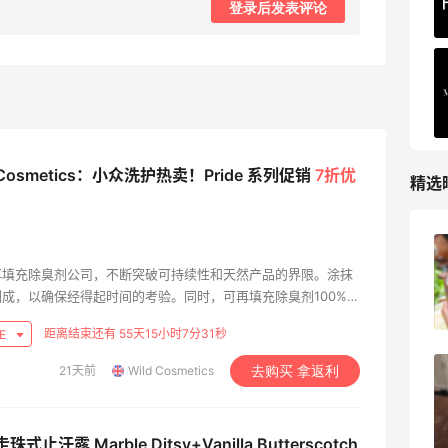
登录后发表评论
d Cosmetics：小众洗护热卖！Pride 系列促销
7折优
精选
柏瑞美黑瓶和白瓶哪个好用？混油皮选了
可再填充除臭剂公司，不断突破可持续性和天然产品的界限。涂抹
黑瓶
成，以确保经得起时间的考验。同时，可再填充除臭剂100%可
3
08月05日
上第一款零塑料除臭剂补充装。这是一款真正创新的产品，旨在
距离结束还有 55天15小时7分30秒
SE
续性界限。
21天前
Wild Cosmetics
去购买 拿返利
兰蔻粉金管新色212哪个网站可以海淘？
在线等！
3
08月05日
 走珠式止汗露 Marble Ditsy+Vanilla Butterscotch