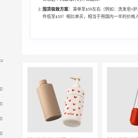
囤货极致方案
：凑单至$50左右（例如：洗发皂+
件低至$10！相比单买，相当于用国内一半的价