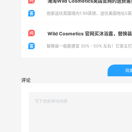
问
海淘Wild Cosmetics英国官网的运费
Bloomingdales：美妆大促！入手 Dior、
3天13小时
Prada、TF 等
答
他家运往英国境内1.99英镑，送往美国地址5
满$200享8.5折优惠+部分送好礼
Bloomingdales
问
Wild Cosmetics 官网买沐浴露，
答
ERGO Baby
我
4%返利
62人获得返利
评论
Belly Bandit
4%返利
42人获得返利
TIMEBEAM (US)
最高10%返利