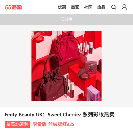
优惠
商家
社区
热品
带你去官网买正品
已过期
Fenty Beauty UK：Sweet Cherriez 系列彩妆热卖
最高2%返利
限量版 丝绒腮红£25