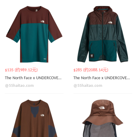
$135 (约989.12元)
$285 (约2088.14元)
The North Face x UNDERCOVER Soukuu 拼色款短袖T恤
The North Face x UNDERCOVER Soukuu 拉链夹克
@55haitao.com
@55haitao.com