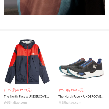
$575 (约4212.91元)
$265 (约1941.6元)
The North Face x UNDERCOVER Soukuu 联名款连帽夹克
The North Face x UNDERCOVER Soukuu Vectiv Pro Hybrid 运动鞋
@55haitao.com
@55haitao.com