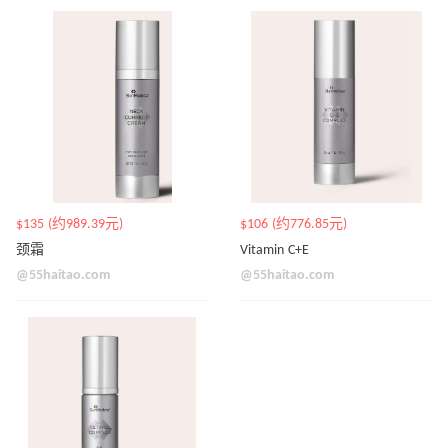
$135 (约989.39元)
$106 (约776.85元)
颈霜
Vitamin C+E
@55haitao.com
@55haitao.com