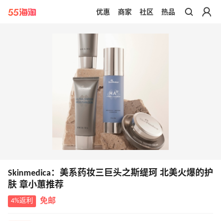
优惠
商家
社区
热品
带你去官网买正品
Skinmedica：美系药妆三巨头之斯缇珂 北美火爆的护
肤 章小蕙推荐
4%返利
免邮