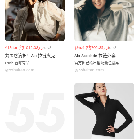
$138.6 (约1012.03元)
$96.6 (约705.35元)
$198
$138
氛围感滴神！Alo 拉链夹克
Alo Accolade 拉链外套
Crush 直呼有品
官方图已给出搭配最佳答案
@55haitao.com
@55haitao.com