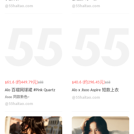
@55haitao.com
@55haitao.com
$61.6 (约449.79元)
$40.6 (约296.45元)
$88
$58
Alo 百褶网球裙 #Pink Quartz
Alo x Jisoo Aspire 短款上衣
Jisoo 同款新色~
@55haitao.com
@55haitao.com