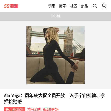
优惠
商家
社区
热品
带你去官网买正品
已过期
Alo Yoga：周年庆大促全员开放！入手宇宙神裤、拿
捏松弛感
最高6%返利
7折优惠+返利更新