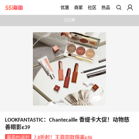
优惠
商家
社区
热品
带你去官网买正品
已过期
LOOKFANTASTIC：Chantecaille 香缇卡大促！动物慈
善眼影£39
最高8%返利
7.8折起！王菲同款隔离£46