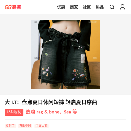
优惠
商家
社区
热品
带你去官网买正品
大 I.T：盘点夏日休闲短裤 轻启夏日序曲
16%返利
选购 rag & bone、Sea 等
支付宝
直邮中国
中文页面