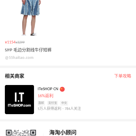
¥1154
¥3299
SJYP 毛边分割线牛仔短裤
@55haitao.com
相关商家
下单攻略
ITeSHOP CN
16%返利
直邮
支付宝
中文
5万人获得返利 · 784人关注
海淘小顾问