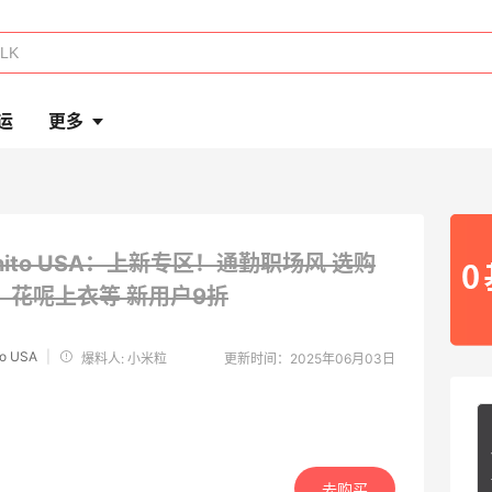
运
更多
Bonito USA：上新专区！通勤职场风 选购
、花呢上衣等
新用户9折
to USA
|
爆料人: 小米粒
更新时间：2025年06月03日
去购买