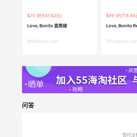
54人获得返利
$75 (约541.62元)
$99 (约714.94
Eileen Fisher
最高2%返利
Love, Bonito 直筒裙
Love, Bonito
5134人获得返利
@55haitao.com
@55haitao.co
Matte Collection
最高3%返利
510人获得返利
黑五
吃到了干煸炒面，好吃诶
问答
1
08月05日
暂时没