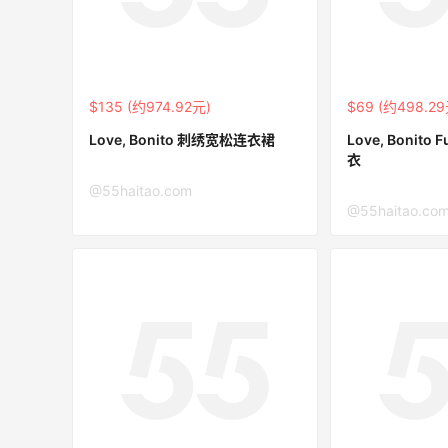
袋、服饰、鞋履等
低至5折
Diesel Europe
14分
Maje US：限时闪促！入手明星同款服饰
$135 (约974.92元)
$69 (约498.29
精选低至2折
Love, Bonito 刺绣宽松连衣裙
Love, Bonit
Maje US
衣
@55haitao.com
@55haitao.co
N
Mac Duggal
最高2%返利
6020人成功下单
Biōkreativ
30%返利