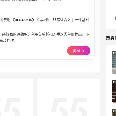
直接使用
《HELLOUS10》
立享9折，非常适合入手一件基础
设计感较强的通勤款。利用首单折扣入手这类单价稍高、不
热卖
着装档次。
问AI →
14分
Sandro us：限时闪促！法式美衣精选
低至2折 千鸟格连衣裙$95
Sandro us
【55专享】Base Blu：时尚上新热卖 关注
3天13小时
PRADA、LOEWE、加拿大鹅等
享9折优惠
Base Blu
Bloomingdales：时尚热卖！入手珑骧、
3天1小时