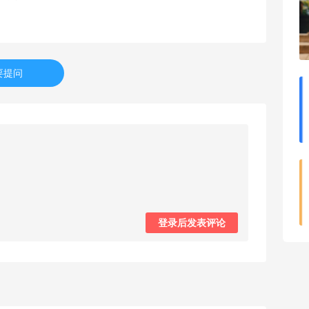
【黑五海淘攻略】Tory burch US黑五
2026海淘折扣预测！
4
1
08月04日
要提问
iherb维生素b推荐好物，性价比超高
4
3
08月04日
6
复购多次的一款镁片，日常用很合适
1
3
08月04日
登录后发表评论