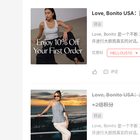
Love, Bonito 
转运
Love, Bonito 是
许进行大胆而真实的对话
保健以及妇女权利。我们
HELLOUS10
故事提供资金、联系和放
评论
Love, Bonito
+2倍积分
转运
Love, Bonito 是
许进行大胆而真实的对话
保健以及妇女权利。我们