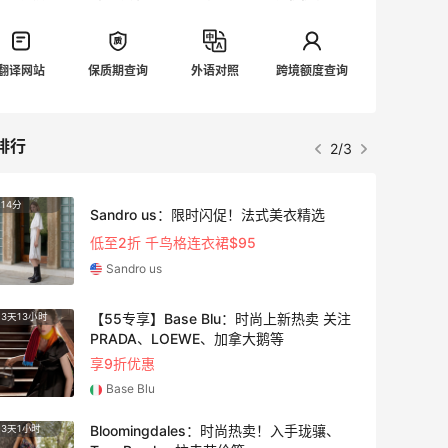
翻译网站
保质期查询
外语对照
跨境额度查询
排行
3/3
Columbia Sportswear：夏季大促！哥伦
6天1小时
3天13
比亚运动热卖
低至6折
Columbia Sportswear
Bloomingdales：美妆大促！入手 Dior、
3天1小时
4天7小
Prada、TF 等
满$200享8.5折优惠+部分送好礼
Bloomingdales
LN-CC：限时大促！入手 Ganni、Acne、
4天13小时
2天13