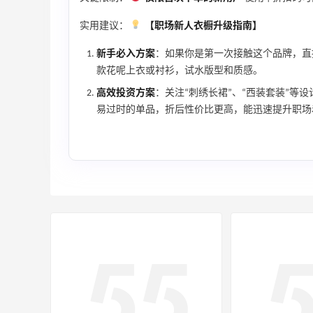
实用建议：
【职场新人衣橱升级指南】
新手必入方案
：如果你是第一次接触这个品牌，
款花呢上衣或衬衫，试水版型和质感。
高效投资方案
：关注“刺绣长裙”、“西装套装”等
易过时的单品，折后性价比更高，能迅速提升职场
adidas HK：精选正价产品促销！入球
3天13小时
衣、金属银跆拳道鞋等
2件8折 叠加满HK$1800-100
adidas HK
【55专享】Bobbi Brown 美网：美妆礼
4天7小时
遇！满$150立省$50
满赠正装橘子眼霜+精华唇蜜等好礼
Bobbi Brown
、
Diesel Europe：折扣区上新热卖！入手包
2天13小时