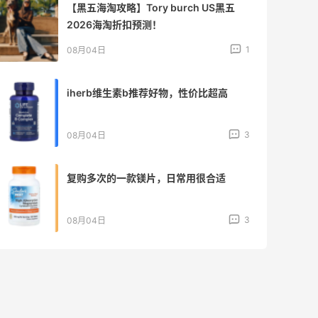
开奖｜社区7月常规主题活动名单公布
2
08月06日
Bobbi Brown美网2026黑五海淘活动什
么时候开始？
3
08月06日
碳水快乐｜童年回忆李先生牛肉面🍜
3
08月06日