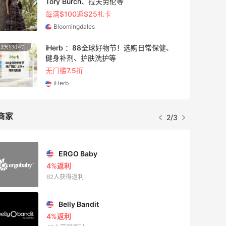
西太后等
低至4折+额外8折
LN-CC
Mytheresa：折扣区时尚上新热卖 关注
10天19小时
14分
TOTEME、ZIMMERMAN 等
享额外9折
Mytheresa
商家
3/3
Private Internet Access VPN
最高70%返利
185人获得返利
COUTR
6%返利