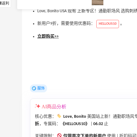
赚返利
Love, Bonito USA 现有 上新专区！通勤职场风 
新用户9折，需要使用优惠码：
。
HELLOUS10
立即购买>>
服饰
AI商品分析
核心优惠：
Love, Bonito
美国站上新！通勤职场风
折
，专属码：
《HELLOUS10》
|
06.02
止
关键限制：
仅限首次下单的新用户
使用 | 折扣