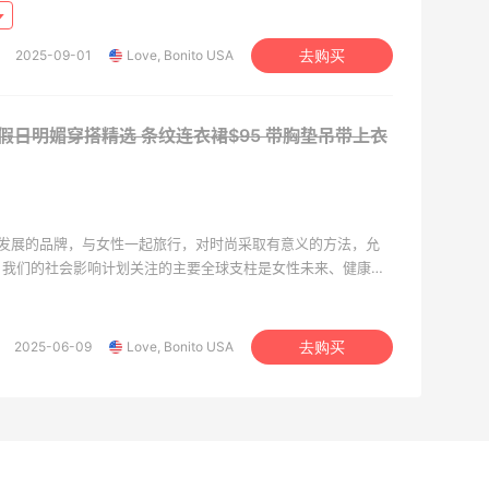
大。
2025-09-01
Love, Bonito USA
去购买
USA：假日明媚穿搭精选 条纹连衣裙$95
带胸垫吊带上衣
一个不断 发展的品牌，与女性一起旅行，对时尚采取有意义的方法，允
。我们的社会影响计划关注的主要全球支柱是女性未来、健康与
与支持女性问题的全球和本地品牌合作伙伴和组织合作，通过讲
大。
2025-06-09
Love, Bonito USA
去购买