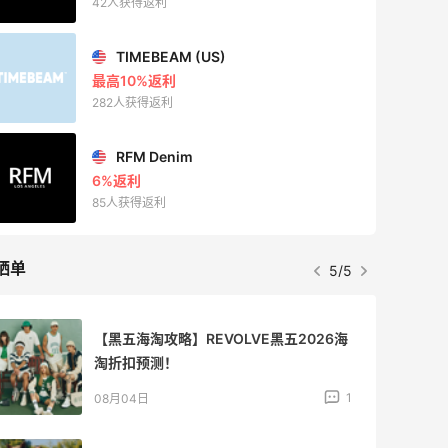
227人获得返利
晒单
1/5
秋天的第1杯安排上｜库迪生椰拿铁叠55
海淘返利
1
08月07日