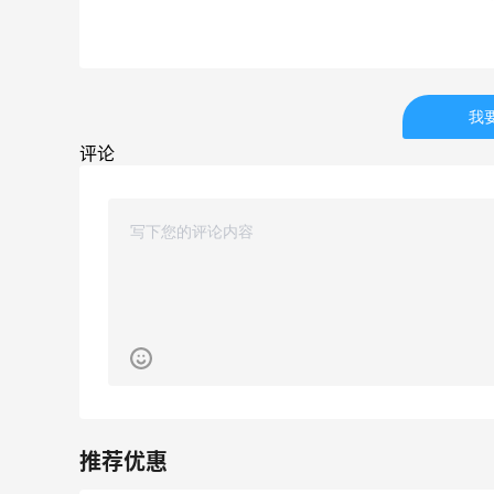
油皮选了
牛杂牛腩锅我很喜欢
3
08月05日
我
以海淘？
法国小众新品牌又买了一点试试效果
评论
3
08月04日
！返利
【黑五直邮海淘攻略】FWRD黑五202
海淘折扣预测！
4
08月04日