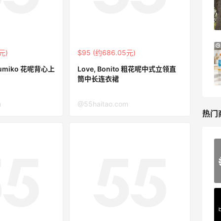
Tory Burch、拉夫劳伦等
每满$100返$25礼卡
Bloomingdales
iHerb ：88全球好物节！选购日常保健、
3天13小时
元)
$95 (约686.05元)
健身补剂、护肤洗护等
o Fumiko 花呢背心上
Love, Bonito 粗花呢中式立领直
无门槛7.5折
筒中长连衣裙
iHerb
m
@55haitao.com
热门
ERGO Baby
4%返利
62人获得返利
Belly Bandit
4%返利