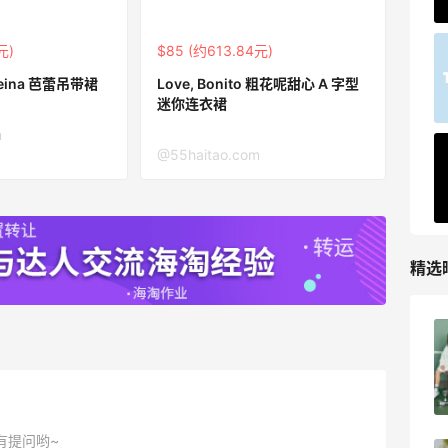
42人获得返利
元)
$85 (约613.84元)
TIMEBEAM (US)
最高10%返利
 Reina 芭蕾吊带裙
Love, Bonito 粗花呢甜心 A 字型
迷你连衣裙
282人获得返利
m
@55haitao.com
RFM Denim
6%返利
85人获得返利
精选
【黑五海淘攻略】REVOLVE黑五2026海
淘折扣预测！
4
1
08月04日
有提问哟~