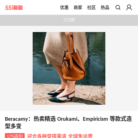
优惠
商家
社区
热品
带你去官网买正品
已过期
Beracamy：热卖精选 Orukami、Empiricism 等款式造
型多变
17%返利
迎合各种穿搭需求 全球免运费