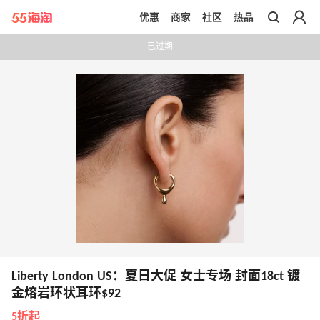
优惠
商家
社区
热品
带你去官网买正品
已过期
Liberty London US：夏日大促 女士专场 封面18ct 镀
金熔岩环状耳环$92
5折起