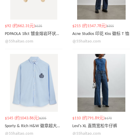
$92 (约662.31元)
$215 (约1547.78元)
$135
$355
PDPAOLA 18ct 镀金熔岩环状耳环
Acne Studios 印花 Kiss 徽标 T 恤
@55haitao.com
@55haitao.com
$145 (约1043.86元)
$110 (约791.89元)
$205
$170
Sporty & Rich H&W 徽章超大衬衫
Levi's XL 直筒宽松牛仔裤
@55haitao.com
@55haitao.com