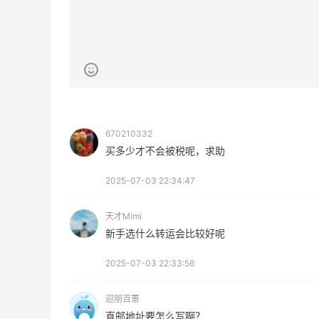
3
3
08月05日
！
FWRD黑五2026海淘奢侈品折扣力度大
吗？
3
3
08月05日
670210332
买多少才不会被税呢，求助
2025-07-03 22:34:47
天才Mimi
新手选什么转运会比较好呢
2025-07-03 22:33:56
迎朋百蕙
直邮地址要怎么写啊？