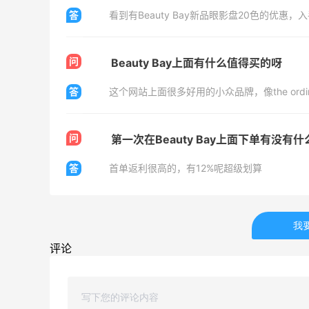
Matte Collection
答
看到有Beauty Bay新品眼影盘20色的优惠，
最高3%返利
510人获得返利
问
Beauty Bay上面有什么值得买的呀
答
这个网站上面很多好用的小众品牌，像the ord
碳水快乐｜童年回忆李先生牛肉面🍜
问
第一次在Beauty Bay上面下单有没有
答
首单返利很高的，有12%呢超级划算
3
3
08月06日
户外运动防-晒｜蜜丝婷开挂摇摇乐实测
我
🏃
评论
3
1
08月06日
Evelom卸妆膏--卸妆膏中的“爱马仕”