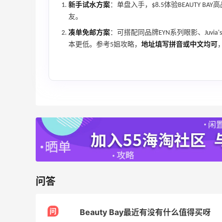
Maje US
新手试水方案
：单盘入手，$8.5体验BEAUTY 
友。
凑单免邮方案
：可搭配同品牌EYN系列眼影、Juvia
本更低。参考5姐攻略，
地址填写拼音或中文均可
Mac Duggal
最高2%返利
6000人成功下单
Biōkreativ
30%返利
53人获得返利
Eileen Fisher
问答
最高2%返利
5130人获得返利
问
Beauty Bay最近有没有什么值得买呀