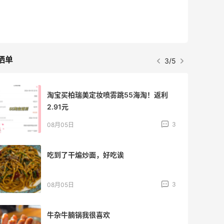
晒单
3/5
淘宝买柏瑞美定妆喷雾跳55海淘！返利
2.91元
3
08月05日
吃到了干煸炒面，好吃诶
3
08月05日
牛杂牛腩锅我很喜欢