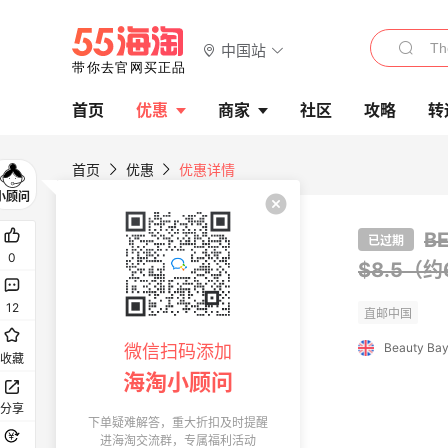
中国站
首页
优惠
商家
社区
攻略
转
首页
优惠
优惠详情
B
已过期
0
$8.5（约
12
Beauty Ba
微信扫码添加
收藏
海淘小顾问
分享
下单疑难解答，重大折扣及时提醒
进海淘交流群，专属福利活动