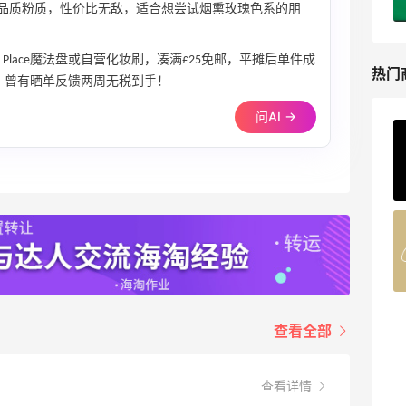
BAY高品质粉质，性价比无敌，适合想尝试烟熏玫瑰色系的朋
iHerb
's Place魔法盘或自营化妆刷，凑满£25免邮，平摊后单件成
热门
，曾有晒单反馈两周无税到手！
问AI →
ERGO Baby
4%返利
62人获得返利
Belly Bandit
4%返利
42人获得返利
TIMEBEAM (US)
查看全部
最高10%返利
282人获得返利
查看详情