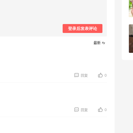
黑瓶
3
08月05日
登录后发表评论
兰蔻粉金管新色212哪个网站可以海淘？
在线等！
最新
2
08月05日
0
回复
0
回复