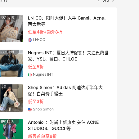
LN-CC：限时大促！入手 Ganni、Acne、
5天13小时
25天1
西太后等
低至4折+额外8折
LN-CC
Nugnes INT：夏日大牌促销！关注巴黎世
5天19小时
10天1
家、YSL、蒙口、CHLOE
低至5折
Nugnes INT
Shop Simon：Adidas 阿迪达斯半年大
17分
4天1小
促！白菜价手慢无
低至3折
Shop Simon
Antonioli：时尚上新热卖 关注 ACNE
8天13小时
1天1小
STUDIOS、GUCCI 等
新客首单享8折