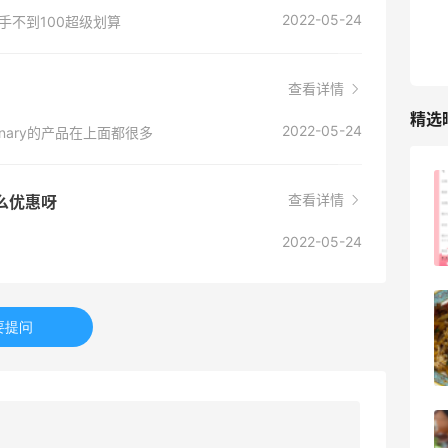
RFM Denim
2022-05-24
入手不到100超级划算
6%返利
85人获得返利
查看详情
精选
2022-05-24
inary的产品在上面都很多
FWRD美网2026黑五海淘活动什么时候
查看详情
什么优惠呀
开始？
2022-05-24
3
08月05日
【黑五海淘攻略】Bobbi Brown黑五
要提问
2026海淘折扣预测！
1
08月05日
柏瑞美黑瓶和白瓶哪个好用？混油皮选了