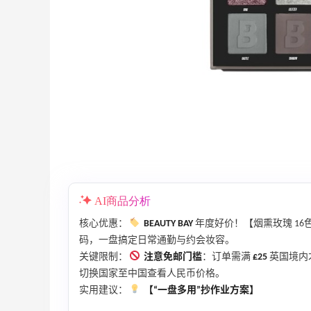
、
Diesel AU：时尚热卖！网站定价优势 入
25天13小时
手包袋、服饰等
低至5折
Diesel AU
世
Eraldo：折扣区服饰鞋包清仓 选购巴黎世
10天13小时
家、Toteme、西太后等
低至5折
Eraldo
Bloomingdales：时尚热卖！入手珑骧、
4天1小时
AI商品分析
Tory Burch、拉夫劳伦等
核心优惠：
BEAUTY BAY
年度好价！【烟熏玫瑰 16
每满$100返$25礼卡
码，一盘搞定日常通勤与约会妆容。
Bloomingdales
关键限制：
注意免邮门槛
：订单需满
£25
英国境内
1天1小时
切换国家至中国查看人民币价格。
Maje US：限时闪促！入手明星同款服饰
实用建议：
【“一盘多用”抄作业方案】
精选低至2折