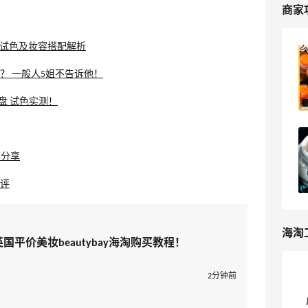
商家
详细试色及妆容搭配解析
Beauty Bay海淘攻略，英国平价美妆
beautybay海淘购买教程！
？ 一般人5姐不告诉他！
3
我爱写攻略
色高光盘 试色实测！
英国Beauty Bay平价美妆海淘攻略：
2023最新海淘购买教程！
单分享
13
我爱写攻略
测评
海淘
，英国平价美妆beautybay海淘购买教程！
2分钟前