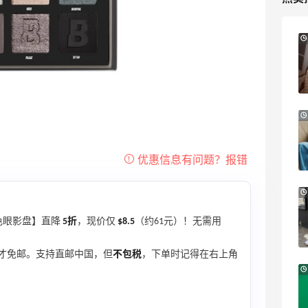
1天1小时
Sandro us：限时闪促！法式美衣精选
低至2折 千鸟格连衣裙$95
Sandro us
Little Spoon：全品类婴童食品特惠！科学
13小时
守护宝宝每一步成长
首单享5折
Little Spoon
LIU JO ES：意大利小众轻奢品牌！精选服
11天2小时
饰、包袋、鞋履 夏日大促
色眼影盘】直降
5折
，现价仅
$8.5
（约61元）！无需用
低至5折
LIU JO ES
才免邮。支持直邮中国，但
不包税
，下单时记得在右上角
iHerb ：88全球好物节！选购日常保健、
4天13小时
健身补剂、护肤洗护等
无门槛7.5折