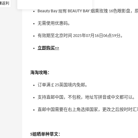
赚返利
Beauty Bay 现有 BEAUTY BAY 烟熏玫瑰 16色眼影盘
无需使用优惠码。
有效期至北京时间 2025年07月16日06点59分。
立即购买>>
海淘攻略：
订单满￡25英国境内免邮。
支持直邮中国，不包税，地址写拼音或中文都可以。
直邮中国需要在右上角选择国家，更改之后按时时汇
5姐晒单种草文：