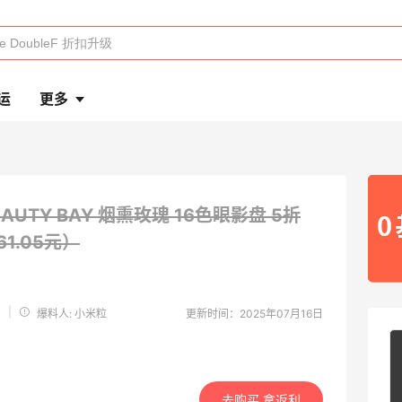
运
更多
EAUTY BAY 烟熏玫瑰 16色眼影盘
5折
61.05元）
y
|
爆料人: 小米粒
更新时间：2025年07月16日
去购买 拿返利