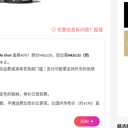
Private Internet Access VPN
最高70%返利
189人获得返利
COUTR
6%返利
229人获得返利
le Shot
直降40%！原价HK$220，现仅需
HK$132（约
31
止。
际运费或凑单至免邮门槛 | 支付可能需支持外币的信用
定色的姐妹，单价已很划算。
额，平摊运费后性价比更高。比国内专柜价（约¥190）直
问AI →
精选