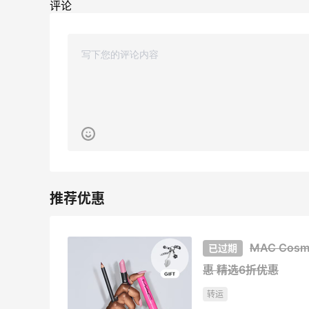
实付金额算
评论
1
08月09日
MAC Co
惠
精选6折优惠
转运