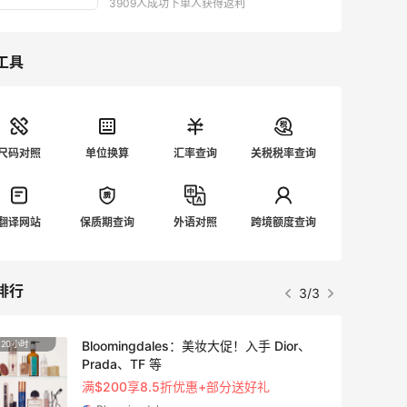
3909人成功下单人获得返利
工具
尺码对照
单位换算
汇率查询
关税税率查询
翻译网站
保质期查询
外语对照
跨境额度查询
排行
1/3
【55专享】Bobbi Brown 美网：美妆礼
2天2小时
遇！满$150立省$50
满赠正装橘子眼霜+精华唇蜜等好礼