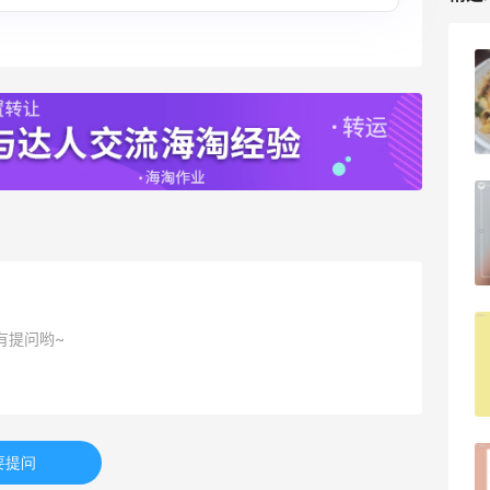
！
小区楼下新开的刀削面味道不错！还特别
抗饿！
1
2
08月09日
联名
跟风秋天第1杯奶茶，11.9元拿下鲜芋仙新
品！
2
2
08月09日
又能
瑞幸生椰拿铁喝腻了！发现小黄油拿铁也
有提问哟~
不错哦！
1
1
08月08日
要提问
额度按
淘宝闪购点必胜客，55海淘返利跟单拿来