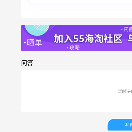
这波操作直
iherb打工人**三件套 | 内调外养篇
1
08月09日
夏天续命水来了！山姆弱碱水+可乐
罐
问答
1
08月09日
好吃了！
iHerb怎样凑单实付金额既能免关税
暂时没
免邮？
1
08月09日
我
iHerb新人海淘必看｜50元免关税