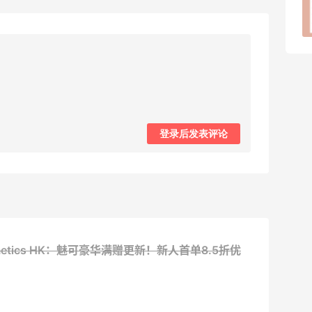
绑券
1
1
08月08日
登录后发表评论
smetics HK：魅可豪华满赠更新！新人首单8.5折优