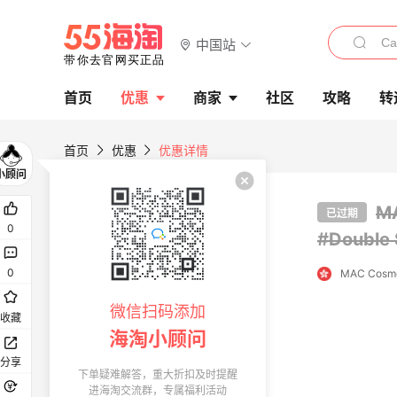
中国站
首页
优惠
商家
社区
攻略
转
首页
优惠
优惠详情
M
已过期
0
#Double
0
MAC Cosme
微信扫码添加
收藏
海淘小顾问
分享
下单疑难解答，重大折扣及时提醒
进海淘交流群，专属福利活动