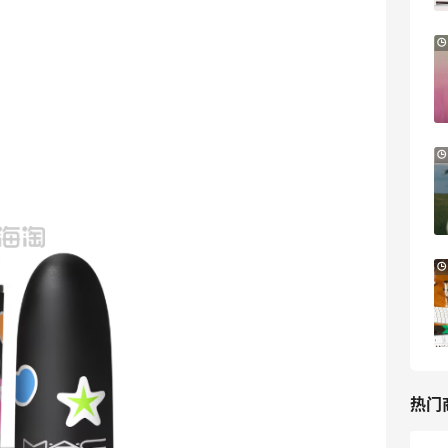
Bloomingdales
Mytheresa：折扣区时尚上新热卖 关注
8天14小时
TOTEME、ZIMMERMAN 等
享额外9折
Mytheresa
Il duomo：时尚上新热卖！入手
24天8小时
Lemaire、Moncler、Acne 等
新人首单7.5折优惠
Il duomo
Macy's：Lancome 兰蔻美妆大促低至5折
11天23小时
满赠三重好礼
低门槛入手7件套
Macy's
热门