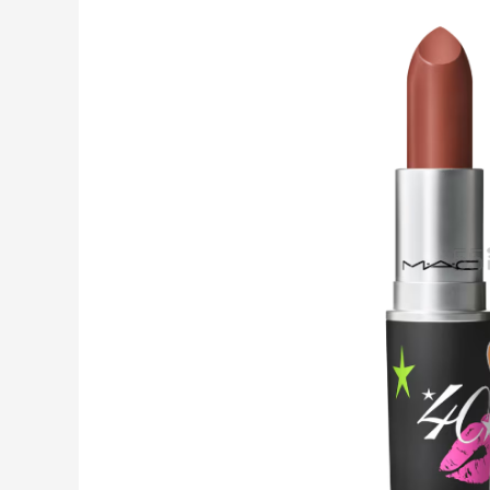
Suit Negozi
Macy's：美妆精选10日闪促 低至5折+免
7天23小时
邮
关注兰蔻、雅诗兰黛等 每日更新
Macy's
BELK：美妆闪促！入手雅诗兰黛、
20小时
MAC、芭比布朗等
正价8折+部分送礼
BELK
Columbia Sportswear：夏季大促！哥伦
3天20小时
比亚运动热卖
低至6折
Columbia Sportswear