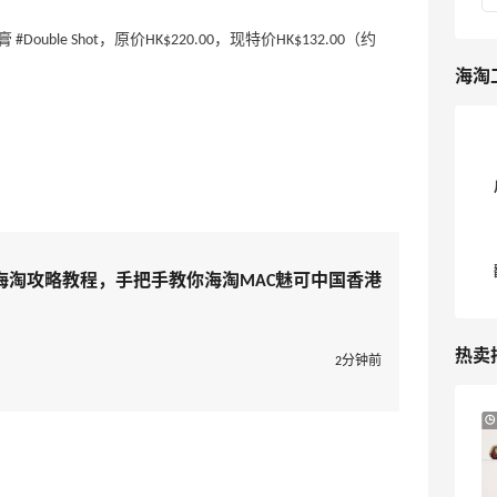
 #Double Shot，原价HK$220.00，现特价HK$132.00（约
海淘
海淘攻略教程，手把手教你海淘MAC魅可中国香港
热卖
2分钟前
Bloomingdales：美妆大促！入手 Dior、
20小时
Prada、TF 等
满$200享8.5折优惠+部分送好礼