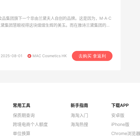
妆品集团旗下一个非由兰黛夫人自创的品牌。这是因为，M∙A∙C
兰黛集团慧眼视得这块熠熠生辉的美玉。而在雅诗兰黛集团的协
的优异特质才得以被发掘、散播，从北美地区远扬至欧亚各国。
2025-08-01
MAC Cosmetics HK
去购买 拿返利
常用工具
新手指南
下载APP
保质期查询
海淘入门
安卓版
跨境电商个人额度
海淘热搜
iPhone版
单位换算
Chrome浏览