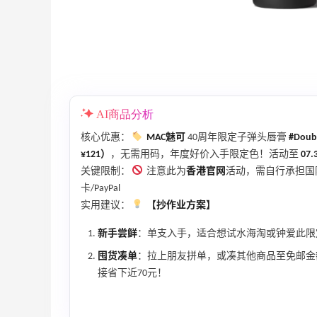
ERGO Baby
4%返利
62人获得返利
Belly Bandit
4%返利
AI商品分析
42人获得返利
核心优惠：
MAC魅可
40周年限定子弹头唇膏
#Doub
¥121）
，无需用码，年度好价入手限定色！活动至
07.
TIMEBEAM (US)
关键限制：
注意此为
香港官网
活动，需自行承担国
最高10%返利
卡/PayPal
286人获得返利
实用建议：
【抄作业方案】
RFM Denim
新手尝鲜
：单支入手，适合想试水海淘或钟爱此限
6%返利
囤货凑单
：拉上朋友拼单，或凑其他商品至免邮金
87人获得返利
接省下近70元！