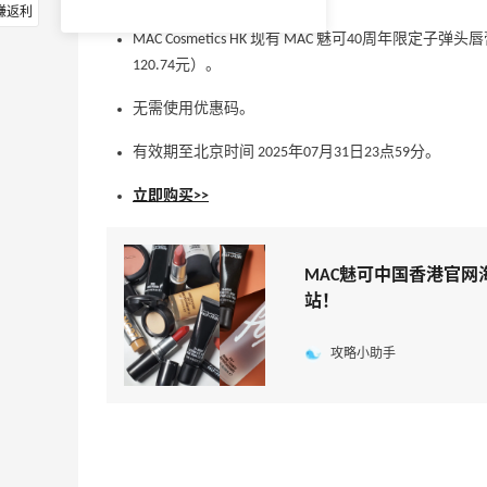
赚返利
MAC Cosmetics HK 现有 MAC 魅可40周年限定子弹头唇膏
120.74元）。
无需使用优惠码。
有效期至北京时间 2025年07月31日23点59分。
立即购买>>
MAC魅可中国香港官网
站！
攻略小助手
Suit Negozi：夏季大促！DVN 麂皮运动鞋
1天14小时
史低价2000元不到
SS26时尚大牌低至5.5折