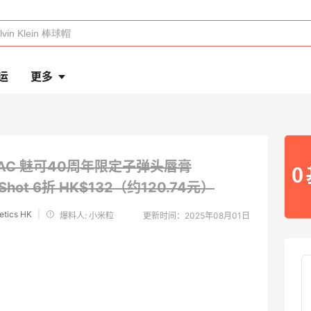
运
更多
AC 魅可40周年限定子弹头唇膏
 Shot
6折 HK$132（约120.74元）
tics HK
|
爆料人: 小米粒
更新时间：2025年08月01日