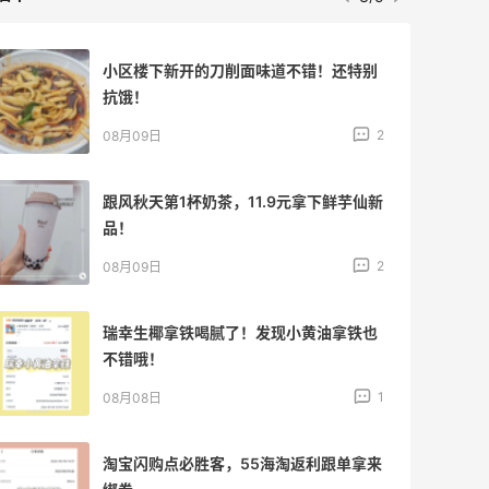
淘宝买维达抽纸，给家里囤点货！
2
08月08日
闪购买李若桃酸奶，2杯很划算！！
2
08月08日
高端面霜欧米达钻石面霜购入
2
08月08日
美团买黄式壹品汇芋圆，好吃不贵！！