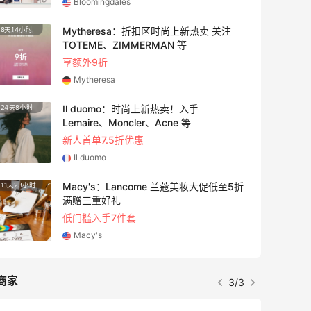
Bobbi Brown
Bloomingdales：时尚热卖！入手珑骧、
20小时
Tory Burch、拉夫劳伦等
每满$100返$25礼卡
Bloomingdales
iHerb ：88全球好物节！选购日常保健、
1天8小时
健身补剂、护肤洗护等
无门槛7.5折
iHerb
Space NK UK：美妆护肤大促！入Lisa
4天23小时
Eldridge、Hourglass、伊索等
新人首单享8折
Space NK UK
商家
1/3