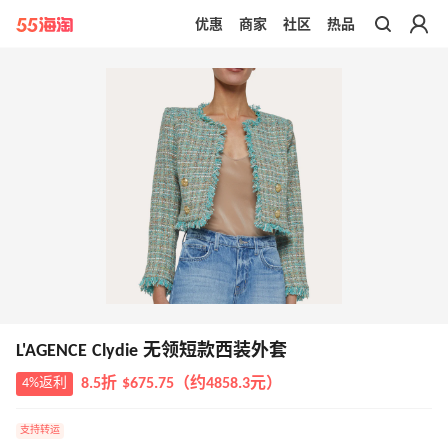
优惠
商家
社区
热品
带你去官网买正品
L'AGENCE Clydie 无领短款西装外套
4%返利
8.5折 $675.75（约4858.3元）
支持转运