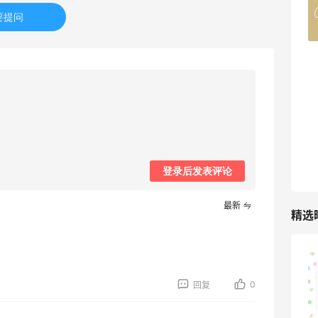
4%返利
要提问
42人获得返利
TIMEBEAM (US)
最高10%返利
285人获得返利
RFM Denim
6%返利
86人获得返利
登录后发表评论
最新
精选
山缓缓火锅，锅底够味，牛肉实在
0
回复
1
08月07日