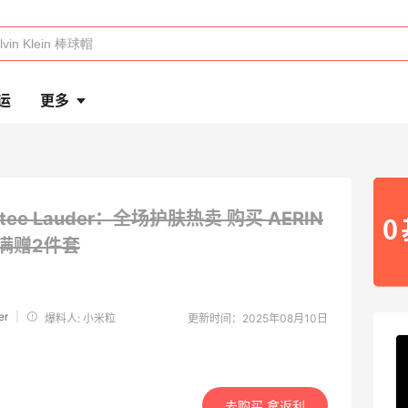
运
更多
stee Lauder：全场护肤热卖 购买 AERIN
满赠2件套
er
|
爆料人: 小米粒
更新时间：2025年08月10日
去购买 拿返利