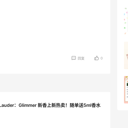
可莎蜜儿的恰巴塔，味道有点怪怪的
1
08月07日
羊毛薅的实在有点多～积攒的最后一篇羊
毛贴啦
0
回复
1
08月07日
除了面膜，我还薅到面霜、粉底液、润肤
乳、安睡裤等等
1
08月07日
e Lauder：Glimmer 新香上新热卖！随单送5ml香水