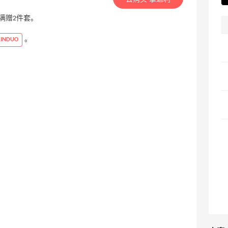
品 满赠2件套。
。
RINDUO