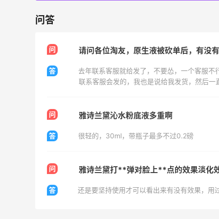
Bloomingdales：美妆大促！入手 Dior、
2天10小时
Prada、TF 等
问答
满$200享8.5折优惠+部分送好礼
Bloomingdales
问
请问各位淘友，原生液被砍单后，有没
Mytheresa：折扣区时尚上新热卖 关注
10天4小时
答
去年联系客服就给发了，不要怂，一个客服不
TOTEME、ZIMMERMAN 等
享额外9折
Mytheresa
问
雅诗兰黛沁水粉底液多重啊
答
很轻的，30ml，带瓶子最多不过0.2磅
Mac Duggal
问
雅诗兰黛打**弹对脸上**点的效果淡化
最高2%返利
6035人成功下单
答
还是要坚持使用才可以看出来有没有效果，用
Biōkreativ