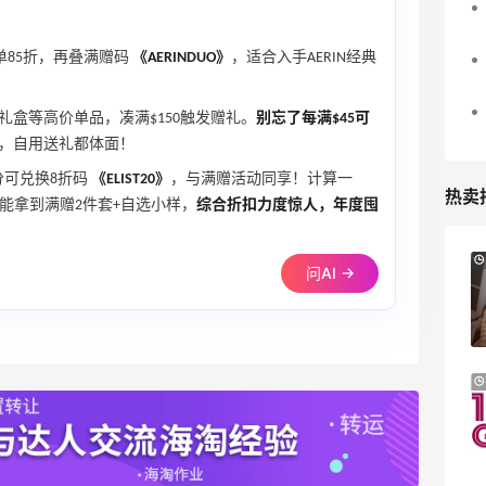
单85折，再叠满赠码
《AERINDUO》
，适合入手AERIN经典
水礼盒等高价单品，凑满$150触发赠礼。
别忘了每满$45可
，自用送礼都体面！
积分可兑换8折码
《ELIST20》
，与满赠活动同享！计算一
热卖
，还能拿到满赠2件套+自选小样，
综合折扣力度惊人，年度囤
Macy's：Lancome 兰蔻美妆大促低至5折
13天13小时
问AI →
满赠三重好礼
低门槛入手7件套
Macy's
Bloomingdales：时尚热卖！入手珑骧、
2天10小时
Tory Burch、拉夫劳伦等
每满$100返$25礼卡
Bloomingdales