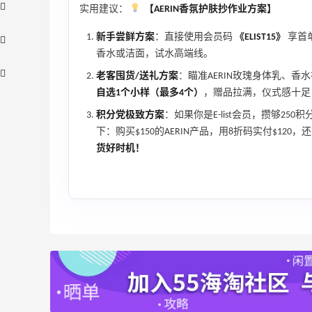
实用建议：
【AERIN香氛护肤抄作业方案】
新手尝鲜方案
：直接使用会员码
《ELIST15》
享首
香水或洁面，试水高端线。
老客囤货/送礼方案
：瞄准AERIN玫瑰身体乳、香
自选1个小样（最多4个）
，赠品拉满，仪式感十足
积分党极致方案
：如果你是E-list会员，攒够250
下：购买$150的AERIN产品，用8折码实付$120
货好时机！
、
【55专享】Bobbi Brown 美网：美妆礼
3天16小时
遇！满$150立省$50
满赠正装橘子眼霜+精华唇蜜等好礼
Bobbi Brown
Columbia Sportswear：夏季大促！哥伦
5天10小时
比亚运动热卖
低至6折
Columbia Sportswear