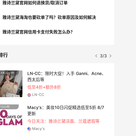
雅诗兰黛官网如何退换货/取消订单
雅诗兰黛海淘也要砍单了吗？砍单原因及如何解决
雅诗兰黛官网信用卡支付失败怎么办？
排行
3/3
LN-CC：限时大促！入手 Ganni、Acne、
3天22小时
3天16
西太后等
低至4折+额外8折
LN-CC
Macy's：美妆10日闪促精选低至5折 8/7
13小时
5天10
更新
今日关注：雅诗兰黛洁面、兰蔻遮瑕等
Macy's