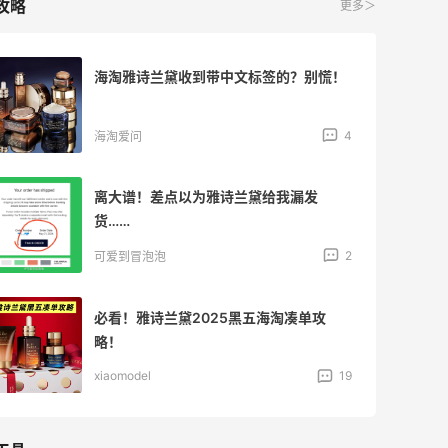
攻略
更多＞
海淘雅诗兰黛收到带中文标签的？别慌！
4
海淘爱问
离大谱！差点以为雅诗兰黛给我漏发
货……
2
可爱到冒泡泡
必看！雅诗兰黛2025黑五海淘凑单攻
略！
xiaomodel
19