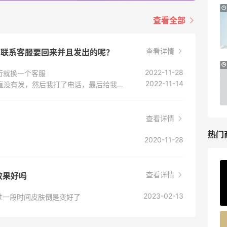
iHerb ：88全球好物节！选购日常保健、
2天22小时
健身补剂、护肤洗护等
查看全部
无门槛7.5折
iHerb
查看详情
有联系客服要回来并且发出的呢？
Macy's：美妆精选10日闪促 低至5折+免
9天13小时
2022-11-28
行就换一个客服
邮
2022-11-14
联系客服会发的，我也是说给我发货，然后一直没有发，然后我打了电话，最后给我换成了几样东西让我选一个，我选了一个白金的面霜，还赚了很多。可以询问下客服
关注兰蔻、雅诗兰黛等 每日更新
Macy's
查看详情
热门
2020-11-28
ERGO Baby
查看详情
效果好吗
4%返利
2023-02-13
62人获得返利
过一段时间皮肤倒是变好了
Belly Bandit