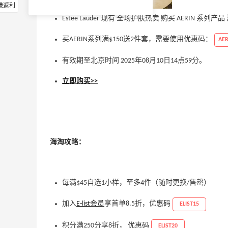
赚返利
Estee Lauder 现有 全场护肤热卖 购买 AERIN 系列产
买AERIN系列满$150送2件套，需要使用优惠码：
AE
有效期至北京时间 2025年08月10日14点59分。
立即购买>>
海淘攻略：
每满$45自选1小样，至多4件（随时更换/售罄）
加入
E-list会员
享首单8.5折，优惠码
ELIST15
积分满250分享8折， 优惠码
ELIST20