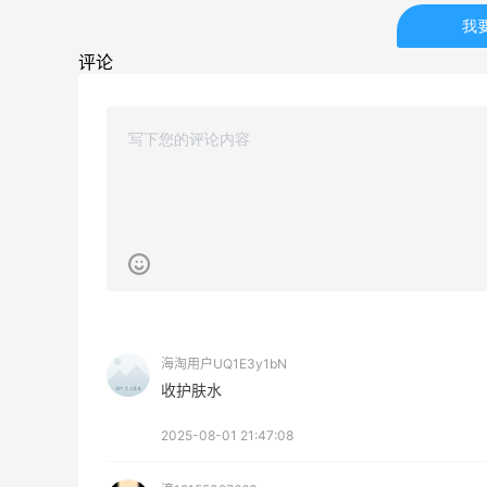
30%返利
我
54人获得返利
评论
Eileen Fisher
最高2%返利
5138人获得返利
Matte Collection
最高3%返利
510人获得返利
海淘用户UQ1E3y1bN
收护肤水
亮亮的发夹再买两个！走了55有额外的返
利到账！
2025-08-01 21:47:08
1
1
08月07日