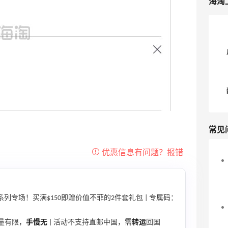
海淘
常见
系列专场！买满$150即赠价值不菲的2件套礼包 | 专属码：
数量有限，
手慢无
| 活动不支持直邮中国，需
转运
回国