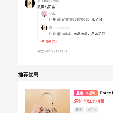
滴18155397663
收黑钻面霜
贴秋膘啦，今天吃冰煮羊
meizi:
回复
@滴18155397663：
私了啊
2
1
08月07日
滴18155397663:
回复
@meizi：
滴滴滴滴，怎么加你
共5条回复>
为了这家烧烤，我必然还要再去新疆
2025-07-31 15:18:48
3
1
08月07日
又去皮爷喝下午茶了，香蕉布朗尼超好吃
呀
4
1
08月07日
Este
最高3%返利
满$130送水桶包
转运
支付宝