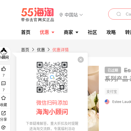
中国站
首页
优惠
商家
社区
攻略
转
首页
优惠
优惠详情
E
已过期
7
系列产品
7
Estee Laud
微信扫码添加
收藏
海淘小顾问
分享
下单疑难解答，重大折扣及时提醒
进海淘交流群，专属福利活动