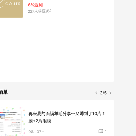
6%返利
227人获得返利
晒单
3/5
再来我的面膜羊毛分享～又薅到了10片面
膜+2片眼膜
1
08月07日