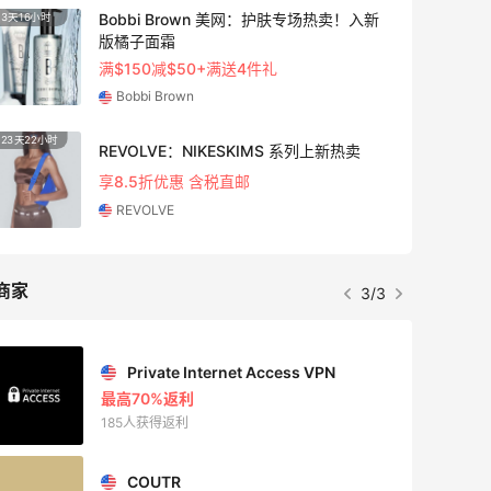
Bobbi Brown 美网：护肤专场热卖！入新
3天16小时
2天10
版橘子面霜
满$150减$50+满送4件礼
Bobbi Brown
23天22小时
10天4
REVOLVE：NIKESKIMS 系列上新热卖
享8.5折优惠 含税直邮
REVOLVE
商家
3/3
Private Internet Access VPN
最高70%返利
185人获得返利
COUTR