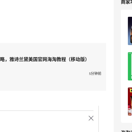
商家
海淘雅诗兰黛收到带中文标签的？别慌！
4
海淘爱问
离大谱！差点以为雅诗兰黛给我漏发
略，雅诗兰黛美国官网海淘教程（移动版）
货……
5分钟前
2
可爱到冒泡泡
必看！雅诗兰黛2025黑五海淘凑单攻
略！
xiaomodel
19