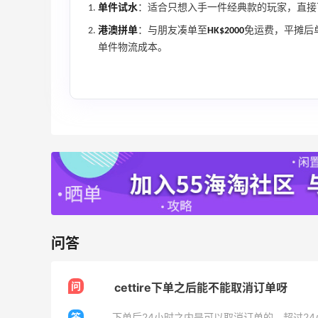
单件试水
：适合只想入手一件经典款的玩家，直接
世
Diesel Europe：折扣区上新热卖！入手包
3天9小时
港澳拼单
：与朋友凑单至
HK$2000
免运费，平摊后
袋、服饰、鞋履等
单件物流成本。
低至5折
Diesel Europe
更
21小时
Maje US：限时闪促！入手明星同款服饰
精选低至2折
Maje US
问答
Mac Duggal
最高2%返利
问
cettire下单之后能不能取消订单呀
6006人成功下单
答
下单后24小时之内是可以取消订单的，超过24