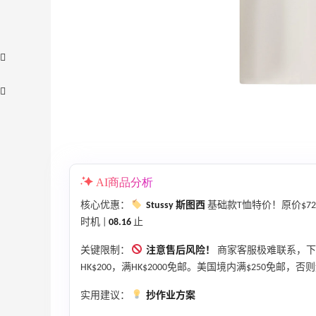
AI商品分析
adidas HK：精选正价产品促销！入球
4天9小时
衣、金属银跆拳道鞋等
核心优惠：
Stussy 斯图西
基础款T恤特价！原价$72
2件8折 叠加满HK$1800-100
时机 |
08.16
止
adidas HK
关键限制：
注意售后风险！
商家客服极难联系，下
、
Eraldo：折扣区服饰鞋包清仓 选购巴黎世
10天9小时
HK$200，满HK$2000免邮。美国境内满$250免邮
家、Toteme、西太后等
实用建议：
抄作业方案
低至5折
Eraldo