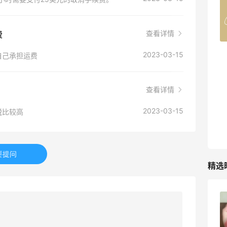
Belly Bandit
4%返利
42人获得返利
查看详情
费
2023-03-15
自己承担运费
TIMEBEAM (US)
最高10%返利
282人获得返利
查看详情
RFM Denim
2023-03-15
税比较高
6%返利
85人获得返利
要提问
精选
FWRD黑五2026海淘奢侈品折扣力度大
吗？