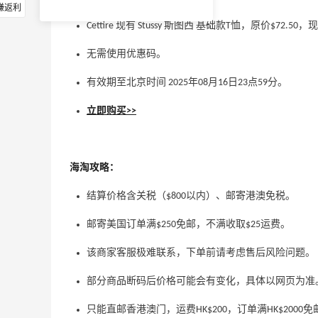
赚返利
Cettire 现有 Stussy 斯图西 基础款T恤，原价$72.50，
无需使用优惠码。
有效期至北京时间 2025年08月16日23点59分。
立即购买>>
海淘攻略：
结算价格含关税（$800以内）、邮寄港澳免税。
邮寄美国订单满$250免邮，不满收取$25运费。
该商家客服极难联系，下单前请考虑售后风险问题。
部分商品断码后价格可能会有变化，具体以网页为准
只能直邮香港澳门，运费HK$200，订单满HK$2000免