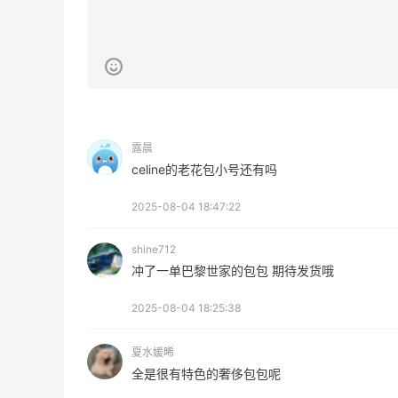
3
1
08月06日
碳水快乐｜童年回忆李先生牛肉面🍜
3
3
08月06日
露晨
户外运动防-晒｜蜜丝婷开挂摇摇乐实测
celine的老花包小号还有吗
🏃
2025-08-04 18:47:22
3
1
08月06日
shine712
冲了一单巴黎世家的包包 期待发货哦
Evelom卸妆膏--卸妆膏中的“爱马仕”
2025-08-04 18:25:38
3
4
08月05日
夏水媛晞
全是很有特色的奢侈包包呢