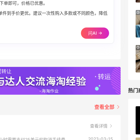
下单即可，价格已优惠。
Antonioli：时尚上新热卖 关注 ACNE
8天9小时
单件到手价更优。建议一次性购入多款或不同颜色，降低
STUDIOS、GUCCI 等
新客首单享8折
问AI →
Antonioli
iHerb ：88全球好物节！选购日常保健、
4天9小时
健身补剂、护肤洗护等
无门槛7.5折
iHerb
热门
查看全部
ERGO Baby
4%返利
查看详情
62人获得返利
2023-03-15
小时需要支付25美元的取消手续费。