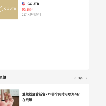
COUTR
6%返利
227人获得返利
晒单
3/5
兰蔻粉金管新色212哪个网站可以海淘？
在线等！