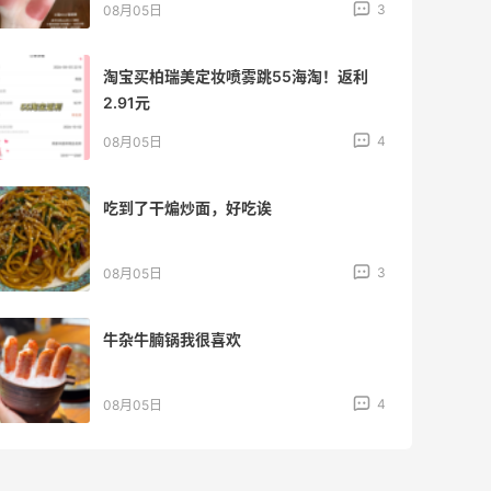
3
08月05日
淘宝买柏瑞美定妆喷雾跳55海淘！返利
2.91元
4
08月05日
吃到了干煸炒面，好吃诶
3
08月05日
牛杂牛腩锅我很喜欢
4
08月05日