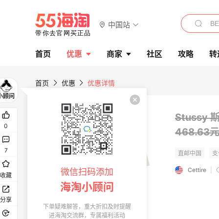
中国站
首页
优惠
商家
社区
攻略
转
首页
优惠
优惠详情
Stussy
0
468.63
7
Cettire
|
微信扫码添加
收藏
海淘小顾问
分享
下单疑难解答，重大折扣及时提醒
进海淘交流群，专属福利活动