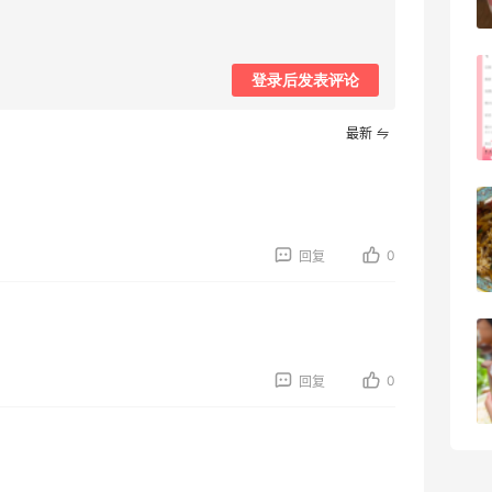
3
08月05日
FWRD美网2026黑五海淘活动什么时候
登录后发表评论
开始？
最新
3
08月05日
【黑五海淘攻略】Bobbi Brown黑五
2026海淘折扣预测！
0
回复
1
08月05日
柏瑞美黑瓶和白瓶哪个好用？混油皮选了
黑瓶
0
回复
3
08月05日