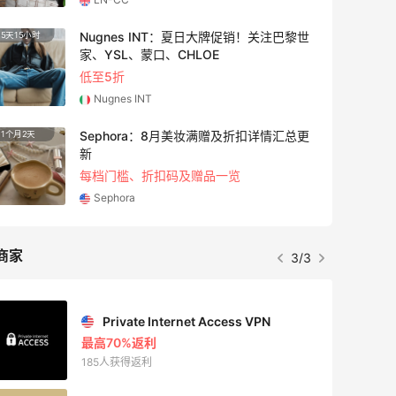
Nugnes INT：夏日大牌促销！关注巴黎世
5天15小时
3天9小
家、YSL、蒙口、CHLOE
低至5折
Nugnes INT
Sephora：8月美妆满赠及折扣详情汇总更
1个月2天
21小时
新
每档门槛、折扣码及赠品一览
Sephora
商家
3/3
Private Internet Access VPN
最高70%返利
185人获得返利