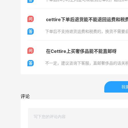
Biōkreativ
30%返利
53人获得返利
问
cettire下单后退货能不能退回运费和税
答
下单后不支持退货运费和税费的，换货不需要
Eileen Fisher
最高2%返利
5130人获得返利
问
在Cettire上买奢侈品能不能直邮呀
Matte Collection
答
不一定，建议咨询下客服，直邮奢侈品的话关
最高3%返利
510人获得返利
我
评论
Bobbi Brown美网2026黑五海淘活动什
么时候开始？