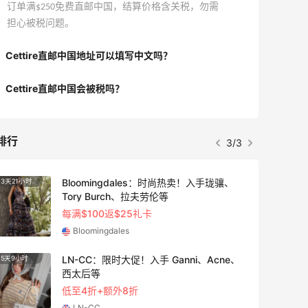
订单满$250免费直邮中国，结算价格含关税，勿需
担心被税问题。
Cettire直邮中国地址可以填写中文吗？
Cettire直邮中国会被税吗？
排行
3/3
Bloomingdales：时尚热卖！入手珑骧、
3天21小时
4天9小
Tory Burch、拉夫劳伦等
每满$100返$25礼卡
Bloomingdales
LN-CC：限时大促！入手 Ganni、Acne、
5天9小时
10天9
西太后等
低至4折+额外8折
LN-CC