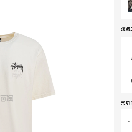
7
我爱写攻略
海淘
常见