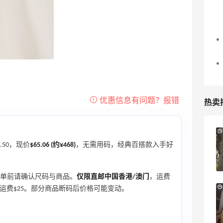
热卖
21小时
Sandro us：限时闪促！法式美衣精选
.50，现价
$65.06 (约¥468)
，无需用码，经典百搭款入手好
低至2折 千鸟格连衣裙$95
Sandro us
单前请确认尺码与商品。
仅限直邮中国香港/澳门
，运费
【55专享】Base Blu：时尚上新热卖 关注
4天9小时
，否则运费$25。部分商品断码后价格可能变动。
PRADA、LOEWE、加拿大鹅等
享9折优惠
Base Blu