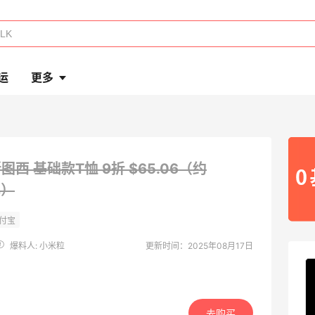
运
更多
 斯图西 基础款T恤
9折 $65.06（约
元）
爆料人: 小米粒
更新时间：2025年08月17日
去购买