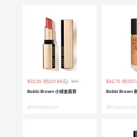
0
3
08月06日
户外运动防-晒｜蜜丝婷开挂摇摇乐实测
🏃
1
3
08月06日
Evelom卸妆膏--卸妆膏中的“爱马仕”
2
4
08月05日
$32.25 (约231.94元)
$42.75 (约307
$43
Bobbi Brown 小绒金唇膏
Bo
@55haitao.com
@55haitao.co