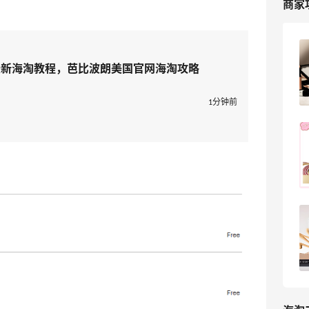
商家
【黑五海淘攻略】Bobbi Brown黑五
2026海淘折扣预测！
2025最新海淘教程，芭比波朗美国官网海淘攻略
1
浪里一条鱼
1分钟前
终于等到橘子面霜爱丽丝限定7折，赶紧
买起来
xiaomodel
31
Bobbi Brown美网2025黑五海淘打几
折？芭比布朗美网黑五海淘攻略
4
浪里一条鱼