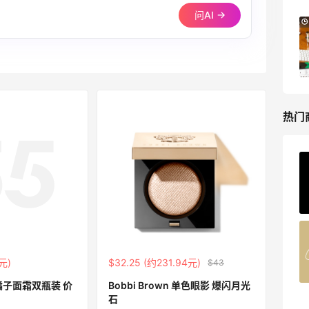
问AI →
Macy's：Lancome 兰蔻夏季满赠三重好
14天3小时
礼
低门槛入手7件套
Macy's
热门
Private Internet Access VPN
最高70%返利
185人获得返利
COUTR
6%返利
元)
$32.25 (约231.94元)
$43
227人获得返利
n 橘子面霜双瓶装 价
Bobbi Brown 单色眼影 爆闪月光
石