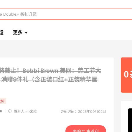
运
更多
将截止！Bobbi Brown 美网：劳工节大
折
满赠9件礼（含正装口红+正装精华唇
低价
wn
|
爆料人: 小米粒
更新时间：2025年09月02日
去购买 拿返利