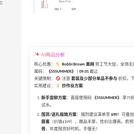
LN-CC：限时大促！入手 Ganni、Acne、
4天12小时
西太后等
AI商品分析
低至4折+额外8折
核心优惠：
Bobbi Brown 美网
劳工节大促，全场无
LN-CC
属码：
《55SUMMER》
|
09.01
截止
【55专享】Base Blu：时尚上新热卖 关注
3天12小时
关键限制：
注意
套装及少部分单品不参与
折扣，下
PRADA、LOEWE、加拿大鹅等
实用建议：
抄作业方案
享9折优惠
新手尝鲜方案
：直接使用码
《55SUMMER》
享75
Base Blu
试水。
Mytheresa：折扣区时尚上新热卖 关注
10天18小时
囤货/送礼极致方案
：强烈建议凑单至
$90
！可叠
TOTEME、ZIMMERMAN 等
唇蜜
（价值$109），赠品丰厚，性价比爆表。若
享额外9折
膏
，年度囤货好时机，手慢无！
Mytheresa