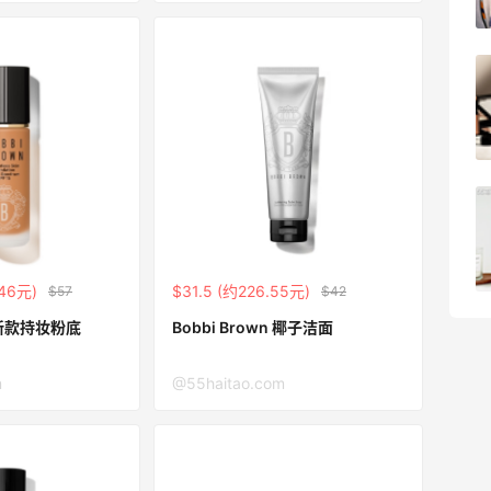
3
08月05日
【黑五海淘攻略】Bobbi Brown黑五
2026海淘折扣预测！
1
08月05日
柏瑞美黑瓶和白瓶哪个好用？混油皮选了
黑瓶
3
08月05日
.46元)
$31.5 (约226.55元)
$57
$42
bbi Brown 新款持妆粉底
Bobbi Brown 椰子洁面
m
@55haitao.com