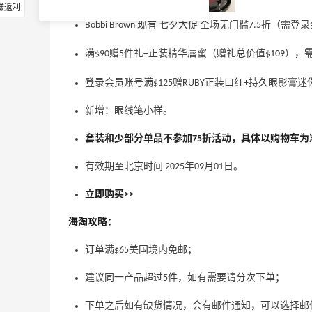
赚返利
Bobbi Brown 现有 七夕大促 全场无门槛7.5折（需登
满$90赠5件礼+正装精华唇蜜（赠礼总价值$109）
登录会员账号满$125赠RUBY正装口红+持久眼影膏
新增：眼线笔小样。
套装和少部分单品不参加75折活动，具体以购物车为
有效期至北京时间 2025年09月01日。
立即购买>>
海淘攻略：
订单满$65美国境内免邮；
建议同一产品超过5件，如有需要请分次下单；
下单之后如有缺货情况，会有邮件通知，可以选择邮