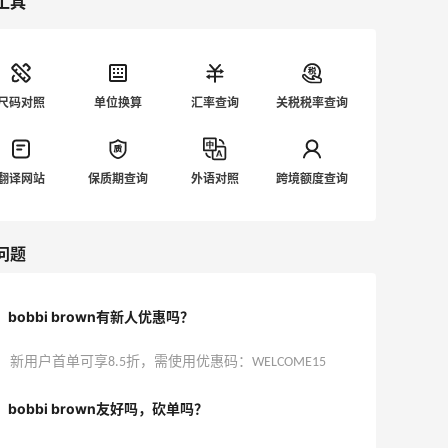
工具
尺码对照
单位换算
汇率查询
关税税率查询
翻译网站
保质期查询
外语对照
跨境额度查询
问题
bobbi brown有新人优惠吗？
新用户首单可享8.5折，需使用优惠码：WELCOME15
bobbi brown友好吗，砍单吗？