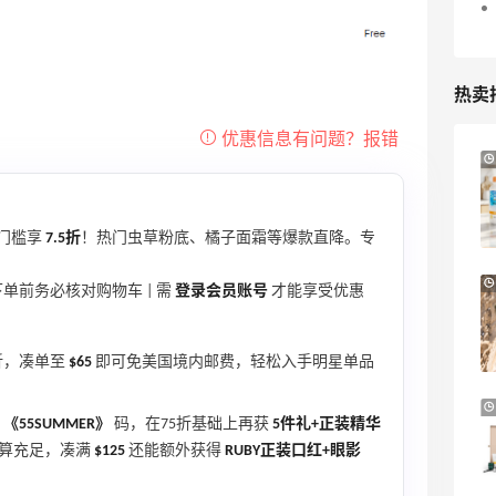
热卖
iHerb ：88全球好物节！选购日常保健、
3天12小时
健身补剂、护肤洗护等
无门槛7.5折
门槛享
7.5折
！热门虫草粉底、橘子面霜等爆款直降。专
iHerb
Patagonia：巴塔美官夏季大促 运动服饰
24天12小时
单前务必核对购物车 | 需
登录会员账号
才能享受优惠
精选低至6折
明日开抢
折，凑单至
$65
即可免美国境内邮费，轻松入手明星单品
Patagonia
预售！Harrods 2026 高端美妆圣诞日历
23天19小时
加
《55SUMMER》
码，在75折基础上再获
5件礼+正装精华
礼盒
预算充足，凑满
$125
还能额外获得
RUBY正装口红+眼影
HK$2500（约2158.25元）
Harrods APAC