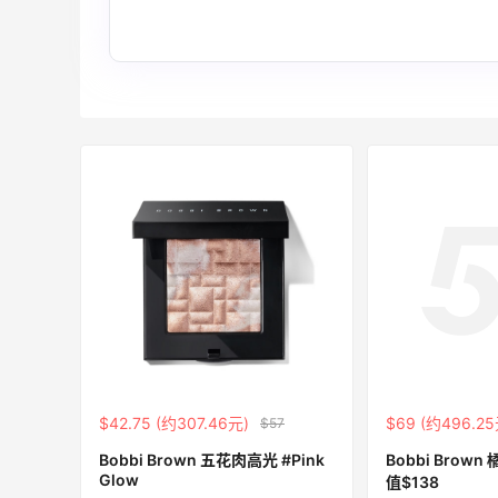
Bloomingdales：时尚热卖！入手珑骧、
3天
Tory Burch、拉夫劳伦等
每满$100返$25礼卡
Bloomingdales
ERGO Baby
4%返利
62人获得返利
Belly Bandit
4%返利
$42.75 (约307.46元)
$69 (约496.25
$57
42人获得返利
Bobbi Brown 五花肉高光 #Pink
Bobbi Brow
Glow
值$138
TIMEBEAM (US)