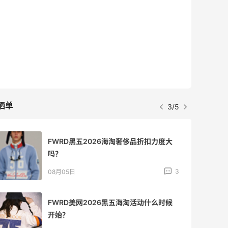
最高2%返利
5134人获得返利
Matte Collection
最高3%返利
510人获得返利
晒单
4/5
兰蔻粉金管新色212哪个网站可以海淘？
在线等！
3
08月05日
淘宝买柏瑞美定妆喷雾跳55海淘！返利
2.91元