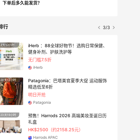
下单后多久能发货？
排行
1/3
adidas HK：精选正价产品促销！入球
3天12小时
衣、金属银跆拳道鞋等
2件8折 叠加满HK$1800-100
adidas HK
【55专享】Bobbi Brown 美网：美妆礼
4天6小时
遇！满$150立省$50
满赠正装橘子眼霜+精华唇蜜等好礼
Bobbi Brown
Columbia Sportswear：夏季大促！哥伦
6天
比亚运动热卖
低至6折
Columbia Sportswear