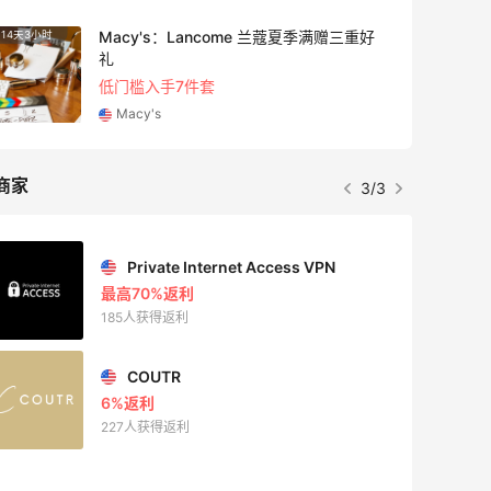
Bloomingdales：美妆大促！入手 Dior、
3天
Prada、TF 等
满$200享8.5折优惠+部分送好礼
Bloomingdales
商家
1/3
Mac Duggal
最高2%返利
6025人成功下单
Biōkreativ
30%返利
54人获得返利
Eileen Fisher