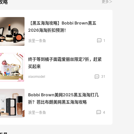
攻略
更多＞
【黑五海淘攻略】Bobbi Brown黑五
2026海淘折扣预测！
1
浪里一条鱼
终于等到橘子面霜爱丽丝限定7折，赶紧
买起来
xiaomodel
31
Bobbi Brown美网2025黑五海淘打几
折？芭比布朗美网黑五海淘攻略
4
浪里一条鱼