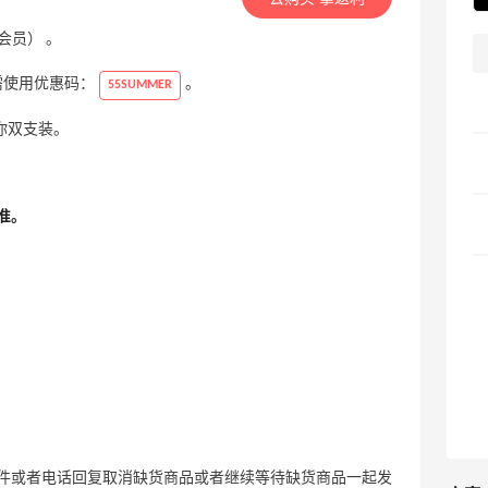
录会员） 。
，需使用优惠码：
。
55SUMMER
迷你双支装。
准。
件或者电话回复取消缺货商品或者继续等待缺货商品一起发