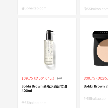
最高10%返利
@55haitao.com
@55haitao.co
282人获得返利
RFM Denim
6%返利
85人获得返利
Bobbi Brown美网2026黑五海淘活动什
么时候开始？
$69.75 (约501.64元)
$39.75 (约285
$93
1
3
08月06日
Bobbi Brown 新版水感卸妆油
Bo
400ml
下
碳水快乐｜童年回忆李先生牛肉面🍜
@55haitao.co
@55haitao.com