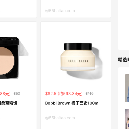
m
@55haitao.com
精选
FWRD黑五2026海淘奢侈品折扣力度大
吗？
.88元)
$82.5 (约593.34元)
$53
$110
3
08月05日
bbi Brown 羽柔蜜粉饼
Bobbi Brown 橘子面霜100ml
FWRD美网2026黑五海淘活动什么时候
m
@55haitao.com
开始？