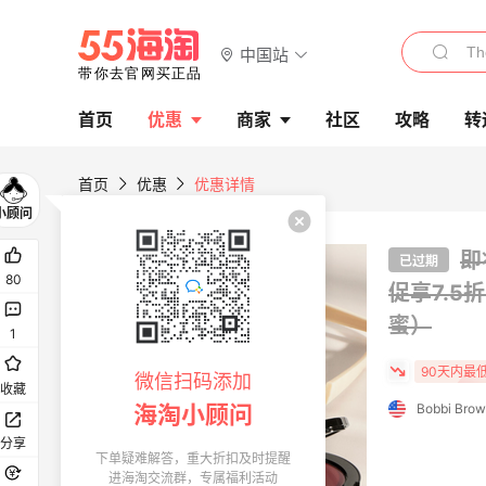
中国站
首页
优惠
商家
社区
攻略
转
首页
优惠
优惠详情
55专享折扣
即
已过期
80
促享7.5
蜜）
1
90天内最
微信扫码添加
收藏
Bobbi Bro
海淘小顾问
分享
下单疑难解答，重大折扣及时提醒
进海淘交流群，专属福利活动