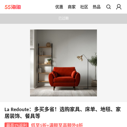
优惠
商家
社区
热品
带你去官网买正品
已过期
La Redoute：多买多省！选购家具、床单、地毯、家
居装饰、餐具等
最高1%返利
低至5折+满额至高额外8折