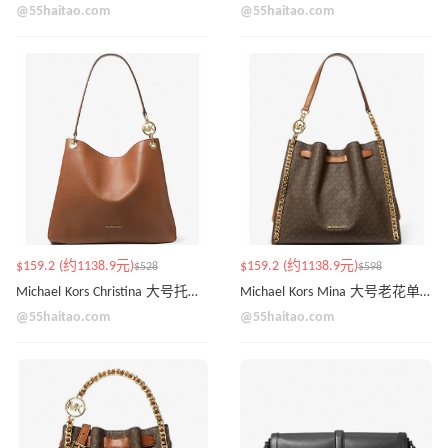
@55haitao.com
@55haitao.com
$159.2 (约1138.9元)
$159.2 (约1138.9元)
$528
$598
Michael Kors Christina 大号托特包
Michael Kors Mina 大号老花单肩包
@55haitao.com
@55haitao.com