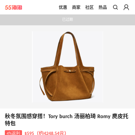
优惠
商家
社区
热品
带你去官网买正品
已过期
秋冬氛围感穿搭！Tory burch 汤丽柏琦 Romy 麂皮托
特包
4%返利
$595（约4248.54元）